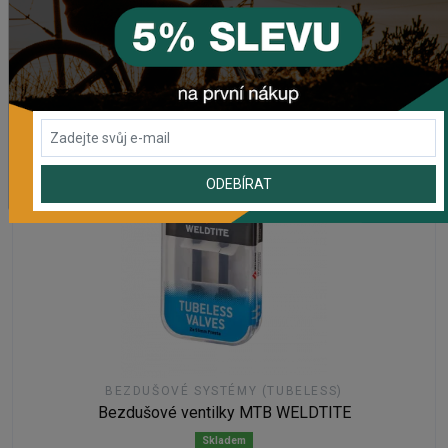
od 219,90 Kč
DETAIL
ODEBÍRAT
BEZDUŠOVÉ SYSTÉMY (TUBELESS)
Bezdušové ventilky MTB WELDTITE
Skladem