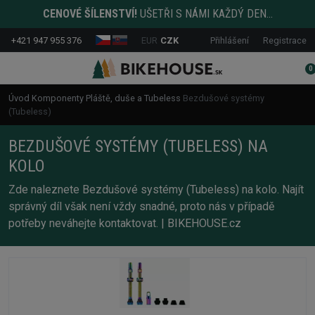
CENOVÉ ŠÍLENSTVÍ!
UŠETŘI S NÁMI KAŽDÝ DEN...
+421 947 955 376
EUR
CZK
Přihlášení
Registrace
0
Úvod
Komponenty
Pláště, duše a Tubeless
Bezdušové systémy
(Tubeless)
BEZDUŠOVÉ SYSTÉMY (TUBELESS) NA
KOLO
Zde naleznete Bezdušové systémy (Tubeless) na kolo. Najít
správný díl však není vždy snadné, proto nás v případě
potřeby neváhejte kontaktovat. | BIKEHOUSE.cz