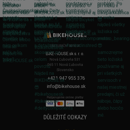
FAKTURAČNÍ ADRESA
BIKE-HOUSE.sk s. r. o.
Nová Ľubovňa 531
065 11 Nová Ľubovňa
Slovensko
+421 947 955 376
info@bikehouse.sk
Podporujeme online platby
DŮLEŽITÉ ODKAZY