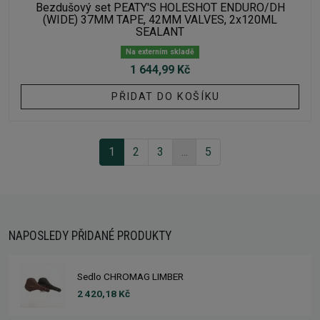
Bezdušový set PEATY'S HOLESHOT ENDURO/DH
(WIDE) 37MM TAPE, 42MM VALVES, 2x120ML
SEALANT
Na externím skladě
1 644,99 Kč
PŘIDAT DO KOŠÍKU
1
2
3
...
5
NAPOSLEDY PŘIDANÉ PRODUKTY
Sedlo CHROMAG LIMBER
2 420,18 Kč