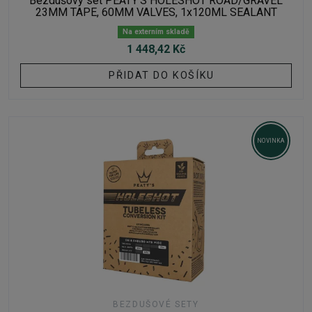
Bezdušový set PEATY'S HOLESHOT ROAD/GRAVEL
23MM TAPE, 60MM VALVES, 1x120ML SEALANT
Na externím skladě
1 448,42 Kč
PŘIDAT DO KOŠÍKU
NOVINKA
BEZDUŠOVÉ SETY