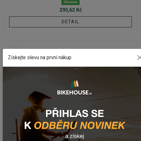
Skladem
293,62 Kč
DETAIL
Získejte slevu na první nákup
BEZDUŠOVÝ TMEL
Bezdušový tmel WTB 2.0
Skladem