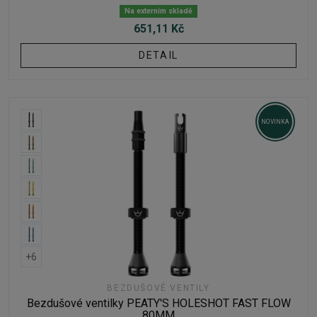
Na externím skladě
651,11 Kč
DETAIL
NOVINKA
+6
BEZDUŠOVÉ VENTILY
Bezdušové ventilky PEATY'S HOLESHOT FAST FLOW
80MM