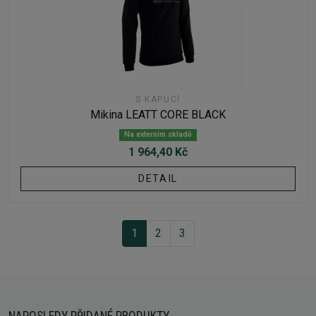
S KAPUCÍ
Mikina LEATT CORE BLACK
Na externím skladě
1 964,40 Kč
DETAIL
1
2
3