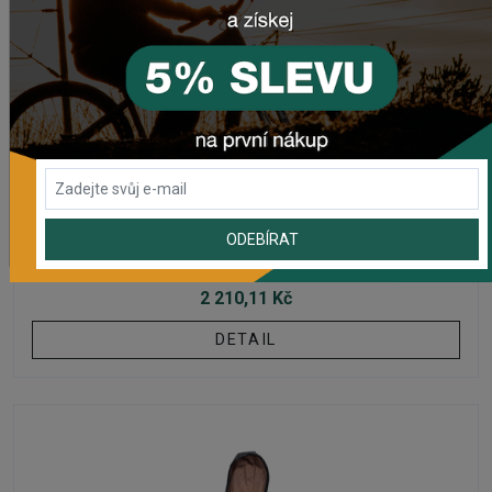
S KAPUCÍ
Dámska mikina na zips LEATT PREMIUM STRIPES
ODEBÍRAT
Na externím skladě
2 210,11 Kč
DETAIL