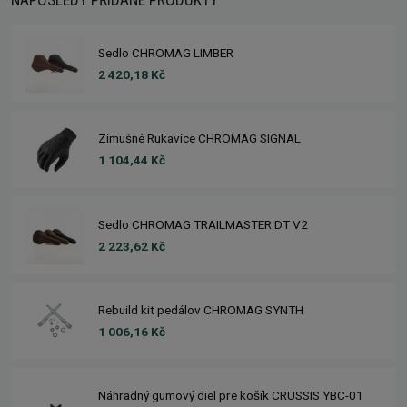
NAPOSLEDY PŘIDANÉ PRODUKTY
Sedlo CHROMAG LIMBER
2 420,18 Kč
Zimušné Rukavice CHROMAG SIGNAL
1 104,44 Kč
Sedlo CHROMAG TRAILMASTER DT V2
2 223,62 Kč
Rebuild kit pedálov CHROMAG SYNTH
1 006,16 Kč
Náhradný gumový diel pre košík CRUSSIS YBC-01