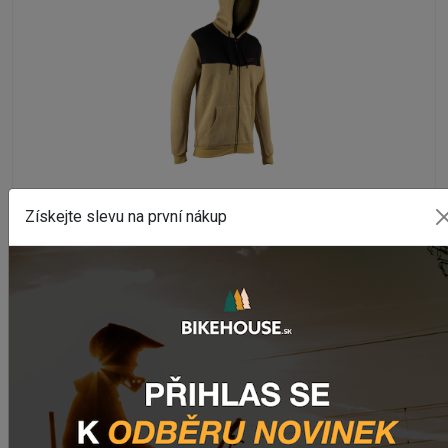
S KAPUCÍ
Získejte slevu na první nákup
Mikina na zips LEATT TECH BRASS BROWN
Na externím skladě
2 455,81 Kč
DETAIL