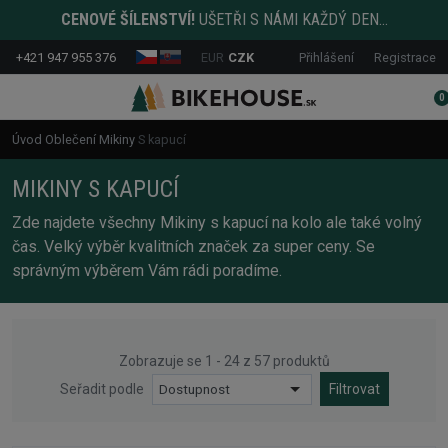
CENOVÉ ŠÍLENSTVÍ!
UŠETŘI S NÁMI KAŽDÝ DEN...
+421 947 955 376
EUR
CZK
Přihlášení
Registrace
0
Úvod
Oblečení
Mikiny
S kapucí
MIKINY S KAPUCÍ
Zde najdete všechny Mikiny s kapucí na kolo ale také volný
čas. Velký výběr kvalitních značek za super ceny. Se
správným výběrem Vám rádi poradíme.
Zobrazuje se 1 - 24 z 57 produktů
Seřadit podle
Dostupnost
Filtrovat