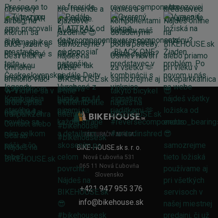
FAKTURAČNÍ ADRESA
BIKE-HOUSE.sk s. r. o.
Nová Ľubovňa 531
065 11 Nová Ľubovňa
Slovensko
+421 947 955 376
info@bikehouse.sk