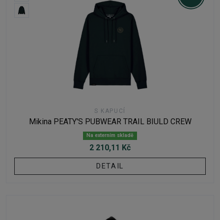
S KAPUCÍ
Mikina PEATY'S PUBWEAR TRAIL BIULD CREW
Na externím skladě
2 210,11 Kč
DETAIL