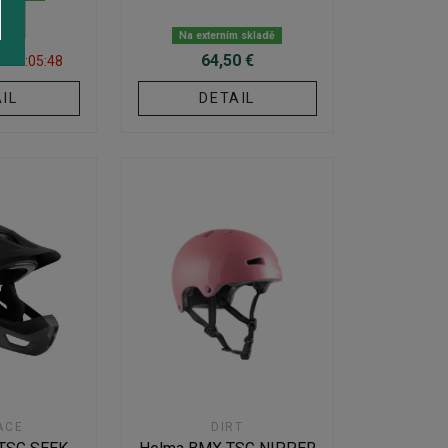
 €
6 €
Na externím skladě
64,50 €
za
04:05:47
IL
DETAIL
ACE
DIRT