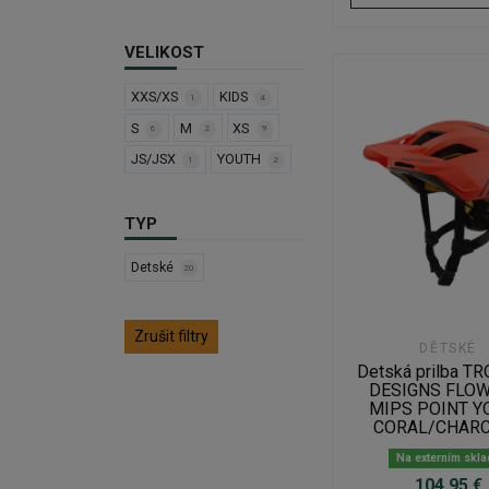
VELIKOST
XXS/XS
KIDS
1
4
S
M
XS
6
2
9
JS/JSX
YOUTH
1
2
TYP
Detské
20
Zrušit filtry
DĚTSKÉ
Detská prilba T
DESIGNS FLOW
MIPS POINT Y
CORAL/CHAR
Na externím skl
104,95 €