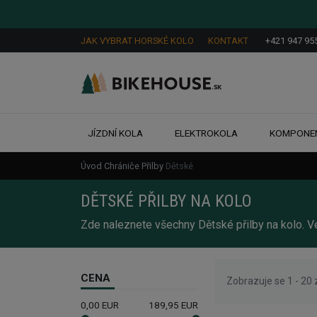
JAK VYBRAT HORSKÉ KOLO
KONTAKT
+421 947 95
JÍZDNÍ KOLA
ELEKTROKOLA
KOMPONE
Úvod
Chrániče
Přilby
Dětské
DĚTSKÉ PŘILBY NA KOLO
Zde naleznete všechny Dětské přilby na kolo. 
CENA
Zobrazuje se 1 - 20 
0,00
EUR
189,95
EUR