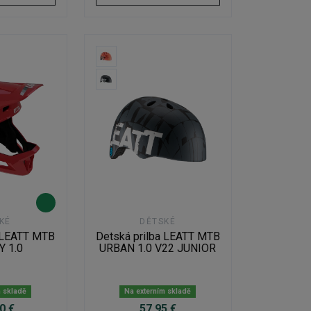
KÉ
DĚTSKÉ
a LEATT MTB
Detská prilba LEATT MTB
Y 1.0
URBAN 1.0 V22 JUNIOR
m skladě
Na externím skladě
0 €
57,95 €