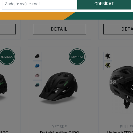
ODEBÍRAT
36,50 €
19,95
26,65 €
17,1
adě
€
Sleva končí za
04:05:47
Sleva končí 
DETAIL
DETA
NOVINKA
NOVINKA
DĚTSKÉ
FULLF