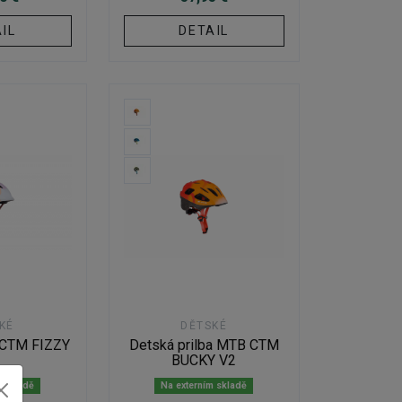
IL
DETAIL
KÉ
DĚTSKÉ
a CTM FIZZY
Detská prilba MTB CTM
BUCKY V2
m skladě
Na externím skladě