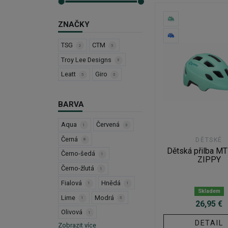
ZNAČKY
TSG
CTM
2
5
Troy Lee Designs
3
Leatt
Giro
5
5
BARVA
Aqua
Červená
1
3
Černá
DĚTSKÉ
8
Dětská přilba M
Černo-šedá
1
ZIPPY
Černo-žlutá
1
Fialová
Hnědá
1
1
Skladem
Lime
Modrá
1
5
26,95 €
Olivová
1
DETAIL
Zobrazit více