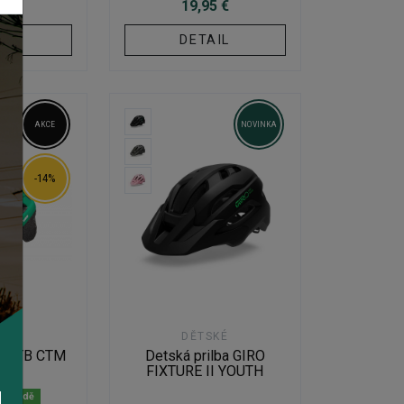
5 €
19,95 €
IL
DETAIL
AKCE
NOVINKA
-14%
KÉ
DĚTSKÉ
ba MTB CTM
Detská prilba GIRO
KY
FIXTURE II YOUTH
m skladě