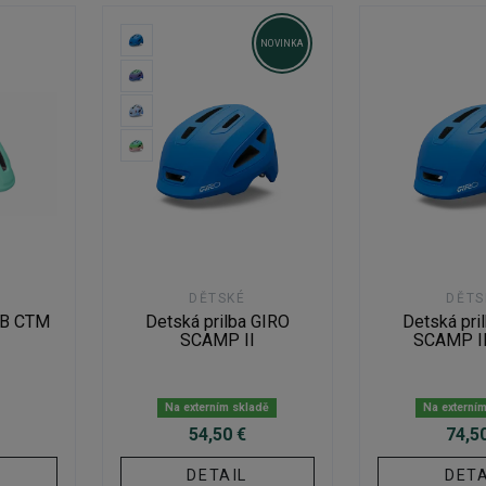
NOVINKA
DĚTSKÉ
DĚTS
TB CTM
Detská prilba GIRO
Detská pri
SCAMP II
SCAMP I
Na externím skladě
Na externí
54,50 €
74,5
DETAIL
DETA