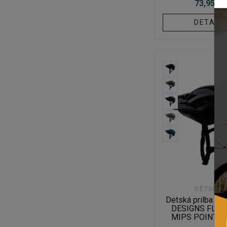
73,95 €
DETAIL
DĚTSKÉ
Detská prilba T
DESIGNS FLOW
MIPS POINT Y