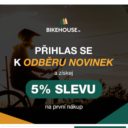
73,95 €
27,9
DETAIL
DETA
AKCE
-27%
DĚTSKÉ
DĚTS
ROY LEE
Dětská přilba BMX CTM
Dětská přil
LINE
MIGHTY
BUC
OUTH
Na externím skladě
Na externí