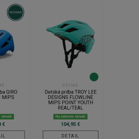
NOVINKA
KÉ
DĚTSKÉ
lba GIRO
Detská prilba TROY LEE
I MIPS
DESIGNS FLOWLINE
MIPS POINT YOUTH
REAL/TEAL
m skladě
Na externím skladě
0 €
104,95 €
IL
DETAIL