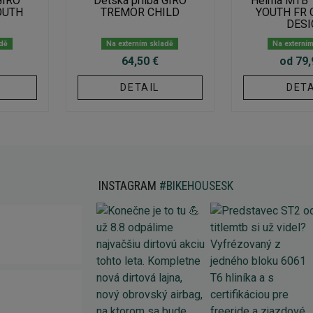
GIRO
Detská prilba GIRO
Helma MTB 
OUTH
TREMOR CHILD
YOUTH FR 
DESI
adě
Na externím skladě
Na externí
64,50 €
od 79,
DETAIL
DETA
INSTAGRAM
#BIKEHOUSESK