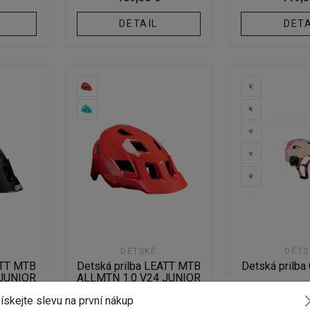
DETAIL
DETA
DĚTSKÉ
DĚTS
ATT MTB
Detská prilba LEATT MTB
Detská prilb
 JUNIOR
ALLMTN 1.0 V24 JUNIOR
adě
Na externím skladě
Na externí
ískejte slevu na první nákup