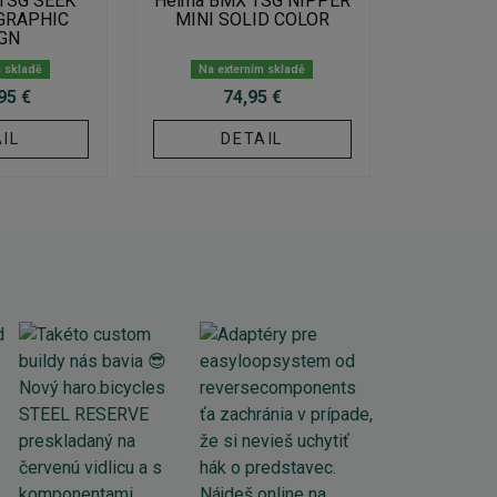
TSG SEEK
Helma BMX TSG NIPPER
GRAPHIC
MINI SOLID COLOR
GN
m skladě
Na externím skladě
95 €
74,95 €
IL
DETAIL