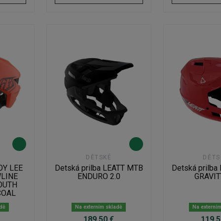
DĚTSKÉ
DĚTS
ROY LEE
Detská prilba LEATT MTB
Detská prilb
LINE
ENDURO 2.0
GRAVIT
OUTH
COAL
adě
Na externím skladě
Na externí
189,50 €
119,5