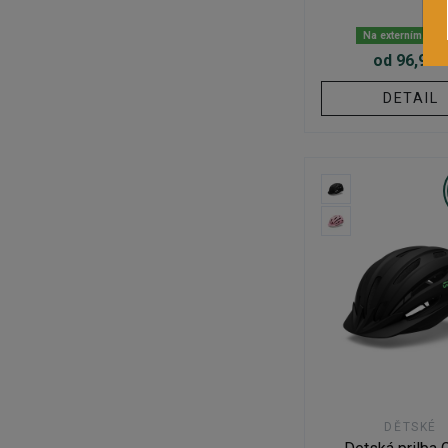
Na externím skl
od 96,95 
DETAIL
DĚTSKÉ