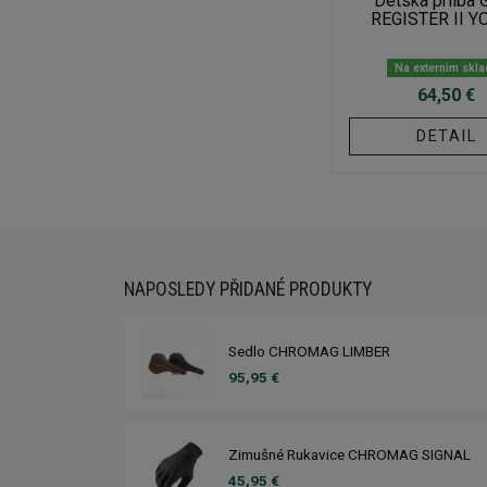
Detská prilba 
REGISTER II Y
Na externím skl
64,50 €
DETAIL
NAPOSLEDY PŘIDANÉ PRODUKTY
Sedlo CHROMAG LIMBER
95,95 €
Zimušné Rukavice CHROMAG SIGNAL
45,95 €