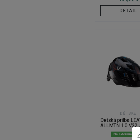
DETAIL
DĚTSKÉ
Detská prilba LE
ALLMTN 1.0 V22
Na externím skl
Z