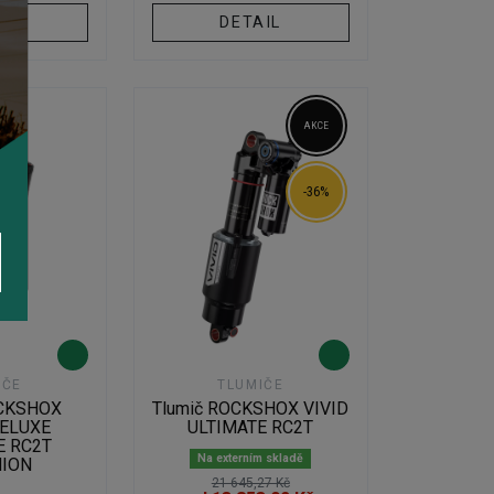
IL
DETAIL
AKCE
-36%
IČE
TLUMIČE
OCKSHOX
Tlumič ROCKSHOX VIVID
ELUXE
ULTIMATE RC2T
E RC2T
Na externím skladě
ION
21 645,27 Kč