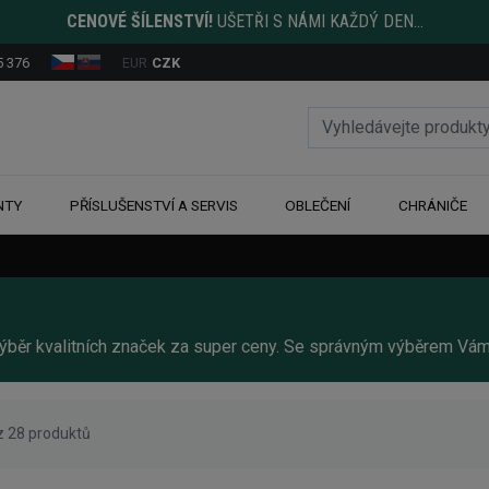
CENOVÉ ŠÍLENSTVÍ!
UŠETŘI S NÁMI KAŽDÝ DEN...
5 376
EUR
CZK
NTY
PŘÍSLUŠENSTVÍ A SERVIS
OBLEČENÍ
CHRÁNIČE
výběr kvalitních značek za super ceny. Se správným výběrem Vá
z 28 produktů