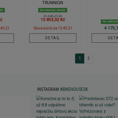
TRUNNION
adě
Na externím skladě
21 645,27 Kč
Kč
13 853,02 Kč
Na externí
4 175,
:45:20
Sleva končí za
13:45:20
DETAIL
DETA
1
2
INSTAGRAM
#BIKEHOUSESK