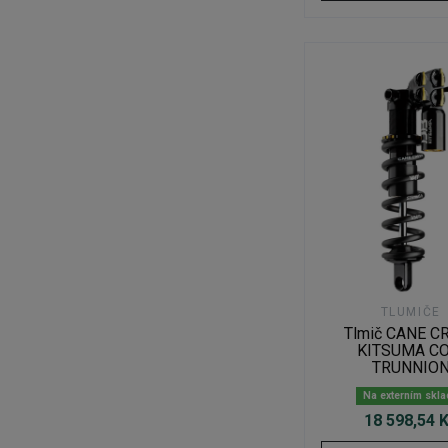
TLUMIČE
Tlmič CANE C
KITSUMA CO
TRUNNIO
Na externím skl
18 598,54 