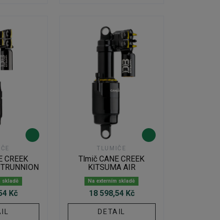
IČE
TLUMIČE
E CREEK
Tlmič CANE CREEK
 TRUNNION
KITSUMA AIR
m skladě
Na externím skladě
54 Kč
18 598,54 Kč
IL
DETAIL