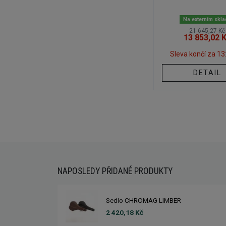
Na externím skl
21 645,27 Kč
13 853,02 
Sleva končí za
13
DETAIL
NAPOSLEDY PŘIDANÉ PRODUKTY
Sedlo CHROMAG LIMBER
2 420,18 Kč