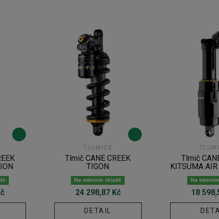
TLUMIČE
TLUM
REEK
Tlmič CANE CREEK
Tlmič CAN
ION
TIGON
KITSUMA AIR
adě
Na externím skladě
Na externí
Kč
24 298,87 Kč
18 598,
DETAIL
DETA