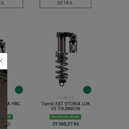
IL
DETAIL
IČE
TLUMIČE
 ARMA HBC
Tlumič EXT STORIA LOK
V3 TRUNNION
m skladě
Na externím skladě
00 Kč
29 360,37 Kč