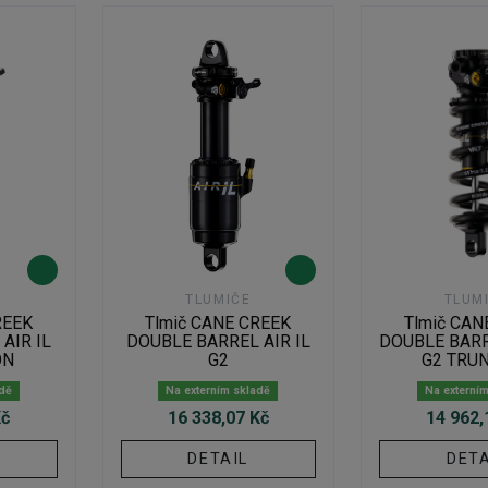
TLUMIČE
TLUM
REEK
Tlmič CANE CREEK
Tlmič CAN
AIR IL
DOUBLE BARREL AIR IL
DOUBLE BARR
ON
G2
G2 TRU
adě
Na externím skladě
Na externí
Kč
16 338,07 Kč
14 962,
DETAIL
DETA