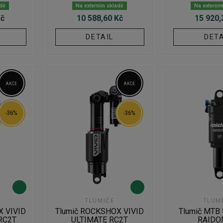
adě
Na externím skladě
Na externí
Kč
10 588,60 Kč
15 920,
DETAIL
DETA
AKCE
AKCE
-36%
-36%
TLUMIČE
TLUM
X VIVID
Tlumič ROCKSHOX VIVID
Tlumič MTB
RC2T
ULTIMATE RC2T
RAIDO