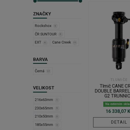
ZNAČKY
Rockshox
5
ČR SUNTOUR
6
EXT
Cane Creek
6
11
BARVA
Černá
17
TLUMIČE
Tlmič CANE C
VELIKOST
DOUBLE BARREL 
G2 TRUNNI
216x63mm
1
Na externím skl
230x65mm
5
16 338,07 
210x50mm
5
DETAIL
185x55mm
2