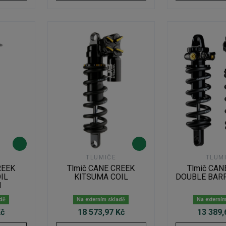
TLUMIČE
TLUM
REEK
Tlmič CANE CREEK
Tlmič CAN
IL
KITSUMA COIL
DOUBLE BARR
N
adě
Na externím skladě
Na externí
Kč
18 573,97 Kč
13 389,