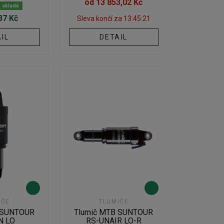
od 13 853,02 Kč
m skladě
37 Kč
Sleva končí za
13:45:20
IL
DETAIL
IČE
TLUMIČE
 SUNTOUR
Tlumič MTB SUNTOUR
N LO
RS-UNAIR LO-R