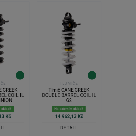
IČE
TLUMIČE
E CREEK
Tlmič CANE CREEK
EL COIL IL
DOUBLE BARREL COIL IL
NNION
G2
m skladě
Na externím skladě
13 Kč
14 962,13 Kč
IL
DETAIL