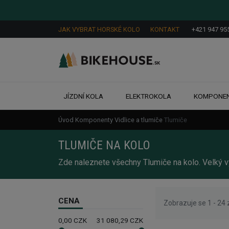
JAK VYBRAT HORSKÉ KOLO
KONTAKT
+421 947 95
JÍZDNÍ KOLA
ELEKTROKOLA
KOMPONE
Úvod
Komponenty
Vidlice a tlumiče
Tlumiče
TLUMIČE NA KOLO
Zde naleznete všechny Tlumiče na kolo. Velký 
CENA
Zobrazuje se 1 - 24 
0,00
CZK
31 080,29
CZK