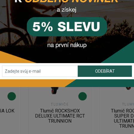
DETAIL
DETA
ODEBÍRAT
TLUMIČE
TLUM
IA LOK
Tlumič ROCKSHOX
Tlumič R
DELUXE ULTIMATE RCT
SUPER D
TRUNNION
ULTIMAT
TRUNN