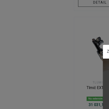
DETAIL
Z
TLUMIČE
Tlmič EXT A
Na externím skl
31 031,15 