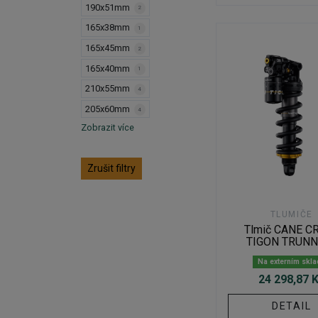
190x51mm
2
165x38mm
1
165x45mm
2
165x40mm
1
210x55mm
4
205x60mm
4
Zobrazit více
Zrušit filtry
TLUMIČE
Tlmič CANE C
TIGON TRUNN
Na externím skl
24 298,87 
DETAIL