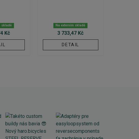
m skladě
Na externím skladě
74 Kč
3 733,47 Kč
IL
DETAIL