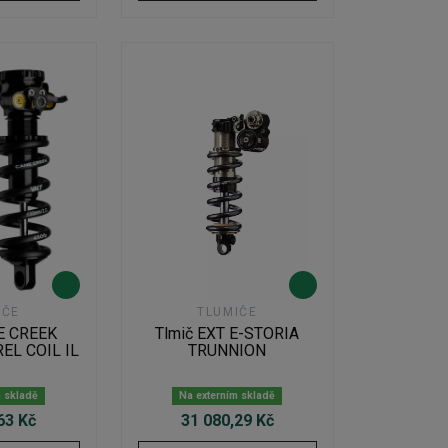
IČE
TLUMIČE
E CREEK
Tlmič EXT E-STORIA
EL COIL IL
TRUNNION
m skladě
Na externím skladě
63 Kč
31 080,29 Kč