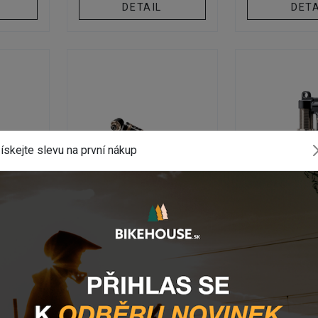
DETAIL
DETA
ískejte slevu na první nákup
TLUMIČE
TLUM
RIA
Tlmič EXT STORIA V4
Tlumič EXT
V3
adě
Na externím skladě
Na externí
Kč
26 264,50 Kč
28 009,