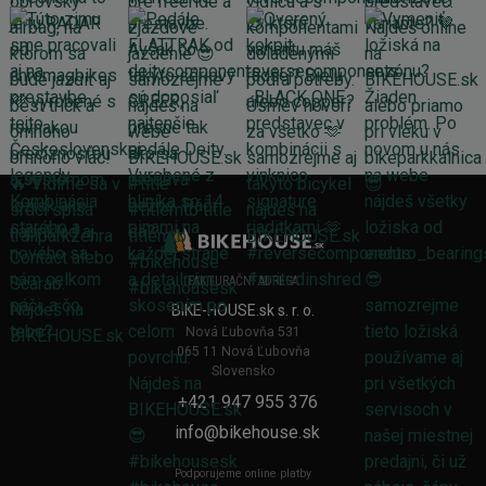
FAKTURAČNÍ ADRESA
BIKE-HOUSE.sk s. r. o.
Nová Ľubovňa 531
065 11 Nová Ľubovňa
Slovensko
+421 947 955 376
info@bikehouse.sk
Podporujeme online platby