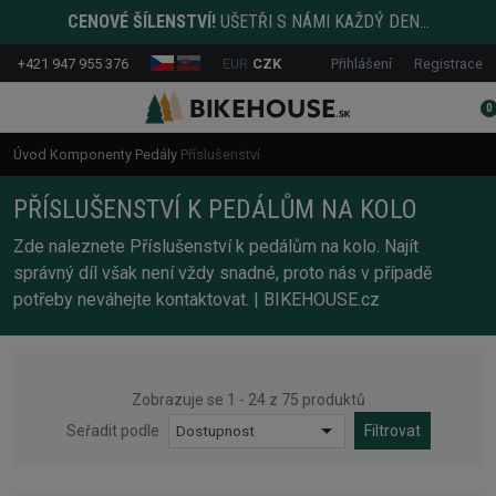
CENOVÉ ŠÍLENSTVÍ!
UŠETŘI S NÁMI KAŽDÝ DEN...
+421 947 955 376
EUR
CZK
Přihlášení
Registrace
0
Úvod
Komponenty
Pedály
Příslušenství
PŘÍSLUŠENSTVÍ K PEDÁLŮM NA KOLO
Zde naleznete Příslušenství k pedálům na kolo. Najít
správný díl však není vždy snadné, proto nás v případě
potřeby neváhejte kontaktovat. | BIKEHOUSE.cz
Zobrazuje se 1 - 24 z 75 produktů
Seřadit podle
Dostupnost
Filtrovat