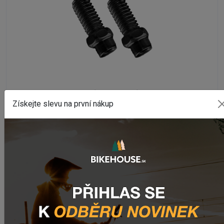
PŘÍSLUŠENSTVÍ
Získejte slevu na první nákup
Náhradné pinny LEATT 40KS
Na externím skladě
391,90 Kč
DETAIL