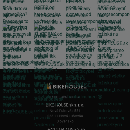
FAKTURAČNÍ ADRESA
BIKE-HOUSE.sk s. r. o.
Nová Ľubovňa 531
065 11 Nová Ľubovňa
Slovensko
+421 947 955 376