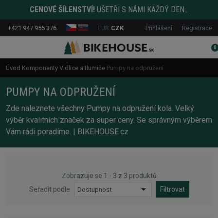
CENOVÉ ŠÍLENSTVÍ!
UŠETŘI S NÁMI KAŽDÝ DEN...
+421 947 955 376
EUR
CZK
Přihlášení
Registrace
0
Úvod
Komponenty
Vidlice a tlumiče
Pumpy na odpružení
PUMPY NA ODPRUŽENÍ
Zde naleznete všechny Pumpy na odpružení kola. Velký
výběr kvalitních značek za super ceny. Se správným výběrem
Vám rádi poradíme. | BIKEHOUSE.cz
Zobrazuje se 1 - 3 z 3 produktů
Seřadit podle
Dostupnost
Filtrovat