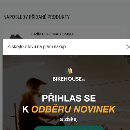
NAPOSLEDY PŘIDANÉ PRODUKTY
Sedlo CHROMAG LIMBER
2 420,18 Kč
Získejte slevu na první nákup
Zimušné Rukavice CHROMAG SIGNAL
1 104,44 Kč
Sedlo CHROMAG TRAILMASTER DT V2
2 223,62 Kč
Rebuild kit pedálov CHROMAG SYNTH
1 006,16 Kč