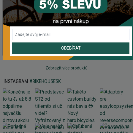
Náhradný gumový diel pre košík CRUSSIS YBC-01
61,43 Kč
Prehadzovačka SHIMANO TOURNEY RD-TY200 GS 6/7
SPEED BEZ HÁKU
ODEBÍRAT
465,61 Kč
Zobrazit více produktů
INSTAGRAM
#BIKEHOUSESK