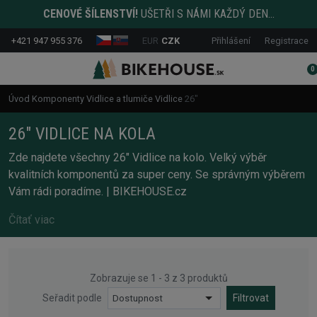
CENOVÉ ŠÍLENSTVÍ!
UŠETŘI S NÁMI KAŽDÝ DEN...
+421 947 955 376
EUR
CZK
Přihlášení
Registrace
0
Úvod
Komponenty
Vidlice a tlumiče
Vidlice
26"
26" VIDLICE NA KOLA
Zde najdete všechny 26" Vidlice na kolo. Velký výběr
kvalitních komponentů za super ceny. Se správným výběrem
Vám rádi poradíme. | BIKEHOUSE.cz
Čítať viac
Zobrazuje se 1 - 3 z 3 produktů
Seřadit podle
Dostupnost
Filtrovat