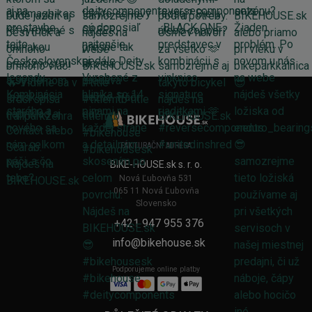
FAKTURAČNÍ ADRESA
BIKE-HOUSE.sk s. r. o.
Nová Ľubovňa 531
065 11 Nová Ľubovňa
Slovensko
+421 947 955 376
info@bikehouse.sk
Podporujeme online platby