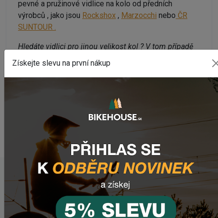
pevné a pružinové vidlice na kolo od předních
výrobců , jako jsou
Rockshox
,
Marzocchi
nebo
ČR
SUNTOUR .
Hledáte vidlici pro jinou velikost kol ? V tom případě
nepřehlédněte naše kategorie :
Získejte slevu na první nákup
Vidlice na kolo 27,5"
Vidlice na kolo 29"
NAPOSLEDY PŘIDANÉ PRODUKTY
Sedlo CHROMAG LIMBER