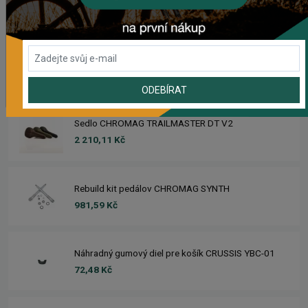
2 357,53 Kč
Zimušné Rukavice CHROMAG SIGNAL
1 129,01 Kč
ODEBÍRAT
Sedlo CHROMAG TRAILMASTER DT V2
2 210,11 Kč
Rebuild kit pedálov CHROMAG SYNTH
981,59 Kč
Náhradný gumový diel pre košík CRUSSIS YBC-01
72,48 Kč