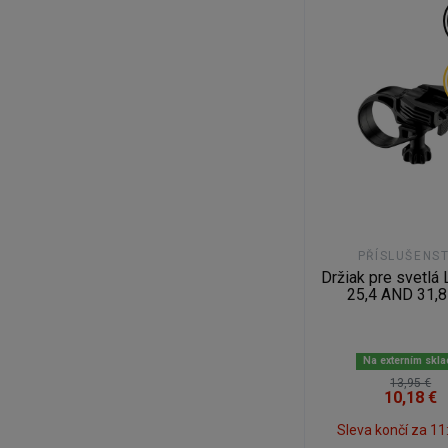
PŘÍSLUŠENST
Držiak pre svetl
25,4 AND 31
Na externím skl
13,95 €
10,18 €
Sleva končí za
11