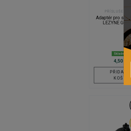
PŘÍSLUŠENST
Adaptér pro svě
LEZYNE GO-
Skladem
4,50 €
PŘIDAT 
KOŠÍK