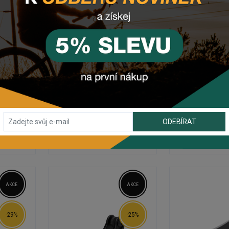
VÍ
PŘÍSLUŠENSTVÍ
PŘÍSLUŠ
tlo MTB
Náhradné držiaky a
Držiak svetla
PRO
adaptéry pre svetlá
LEZYNE LE
LEZYNE D-SHAPE /
MOUNT -
AERO SEATPOSTS
Na externím skladě
Na externí
10,50 €
13,95
9,98 €
11,1
Sleva končí za
11:24:49
Sleva končí 
ODEBÍRAT
DO
PŘIDAT DO
PŘID
U
KOŠÍKU
KOŠ
AKCE
AKCE
-29%
-25%