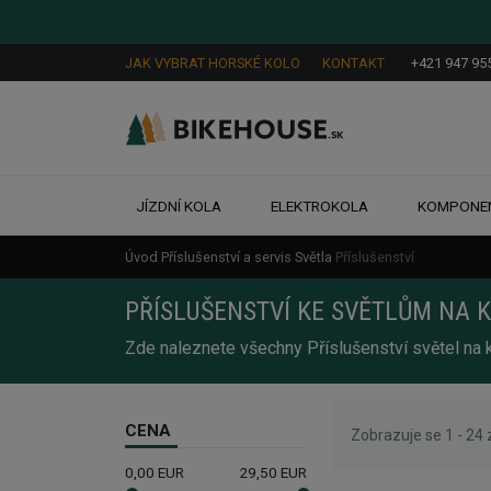
JAK VYBRAT HORSKÉ KOLO
KONTAKT
+421 947 95
JÍZDNÍ KOLA
ELEKTROKOLA
KOMPONE
Úvod
Příslušenství a servis
Světla
Příslušenství
PŘÍSLUŠENSTVÍ KE SVĚTLŮM NA 
Zde naleznete všechny Příslušenství světel na 
CENA
Zobrazuje se 1 - 24 
0,00
EUR
29,50
EUR