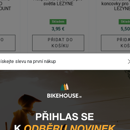
D
světla LEZYNE
koncovky pro
OUNT
LEZYNE
Skladem
Sklad
3,95 €
5,50
DO
PŘIDAT DO
PŘID
U
KOŠÍKU
KOŠ
ískejte slevu na první nákup
AKCE
-5%