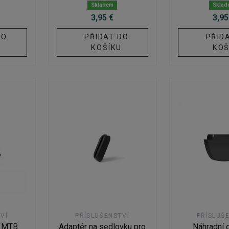
Skladem
Sklad
3,95 €
3,95
DO
PŘIDAT DO
PŘID
U
KOŠÍKU
KOŠ
VÍ
PŘÍSLUŠENSTVÍ
PŘÍSLUŠ
o MTB
Adaptér na sedlovku pro
Náhradní