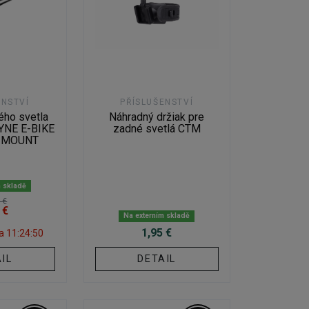
ENSTVÍ
PŘÍSLUŠENSTVÍ
ého svetla
Náhradný držiak pre
ZYNE E-BIKE
zadné svetlá CTM
 MOUNT
m skladě
 €
 €
Na externím skladě
1,95 €
za
11:24:49
IL
DETAIL