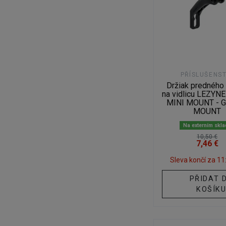
PŘÍSLUŠENST
Držiak predného 
na vidlicu LEZYN
MINI MOUNT - 
MOUNT
Na externím skl
10,50 €
7,46 €
Sleva končí za
11
PŘIDAT 
KOŠÍK