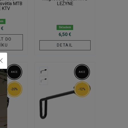
 světla MTB
LEZYNE
 KTV
em
Skladem
 €
6,50 €
AT DO
ÍKU
DETAIL
AKCE
AKCE
-20%
-12%