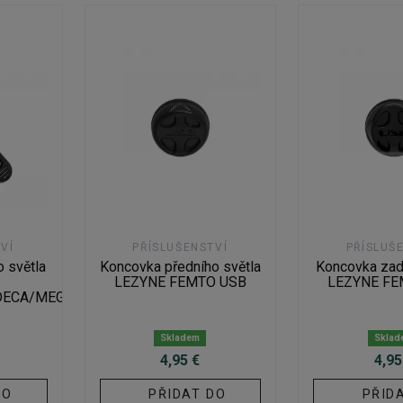
VÍ
PŘÍSLUŠENSTVÍ
PŘÍSLUŠ
o světla
Koncovka předního světla
Koncovka zad
LEZYNE FEMTO USB
LEZYNE FE
DECA/MEGA
Skladem
Sklad
4,95 €
4,95
DO
PŘIDAT DO
PŘID