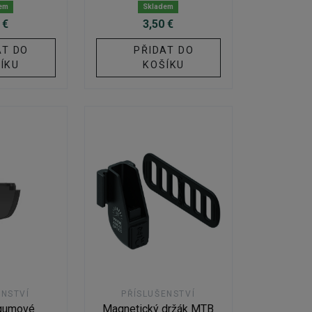
em
Skladem
 €
3,50 €
AT DO
PŘIDAT DO
ÍKU
KOŠÍKU
ENSTVÍ
PŘÍSLUŠENSTVÍ
 gumové
Magnetický držák MTB