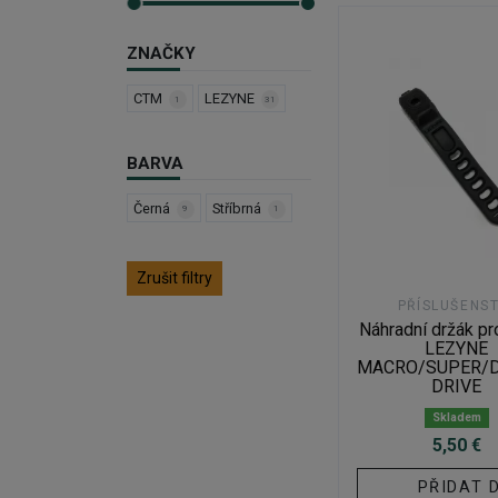
ZNAČKY
CTM
LEZYNE
1
31
BARVA
Černá
Stříbrná
9
1
Zrušit filtry
PŘÍSLUŠENST
Náhradní držák pr
LEZYNE
MACRO/SUPER/
DRIVE
Skladem
5,50 €
PŘIDAT 