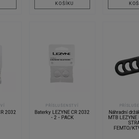
U
KOŠÍKU
KOŠ
VÍ
PŘÍSLUŠENSTVÍ
PŘÍSLUŠ
CR 2032
Baterky LEZYNE CR 2032
Náhradní držá
- 2 - PACK
MTB LEZYNE
STR
FEMTO/KT