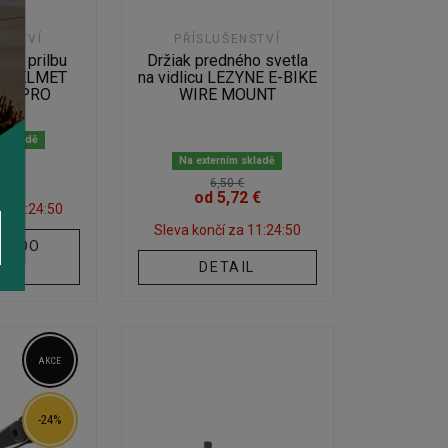
ENSTVÍ
PŘÍSLUŠENSTVÍ
 na prilbu
Držiak predného svetla
D HELMET
na vidlicu LEZYNE E-BIKE
 GOPRO
WIRE MOUNT
m skladě
Na externím skladě
 €
6 €
6,50 €
od 5,72 €
za
11:24:49
Sleva končí za
11:24:49
AT DO
ÍKU
DETAIL
AKCE
-24%