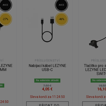
AKCE
AKCE
-27%
-46%
VÍ
PŘÍSLUŠENSTVÍ
PŘÍSLUŠ
á LEZYNE
Nabíjací kábel LEZYNE
Tlačítko pro
,8MM
USB-C
LEZYNE LE
SWIT
Na externím skladě
Na externí
adě
7,50 €
18,50
4,05 €
16,1
Sleva končí za
11:24:49
Sleva končí 
:24:49
PŘIDAT DO
PŘID