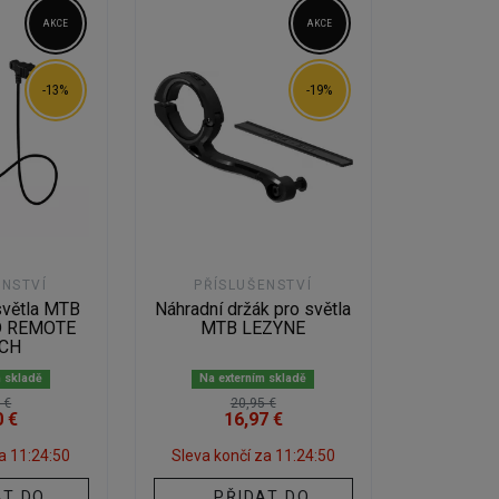
AKCE
AKCE
-13%
-19%
ENSTVÍ
PŘÍSLUŠENSTVÍ
 světla MTB
Náhradní držák pro světla
D REMOTE
MTB LEZYNE
CH
m skladě
Na externím skladě
 €
20,95 €
0 €
16,97 €
za
11:24:49
Sleva končí za
11:24:49
AT DO
PŘIDAT DO