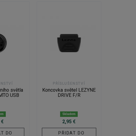
ENSTVÍ
PŘÍSLUŠENSTVÍ
ního světla
Koncovka světel LEZYNE
MTO USB
DRIVE F/R
em
Skladem
 €
2,95 €
AT DO
PŘIDAT DO