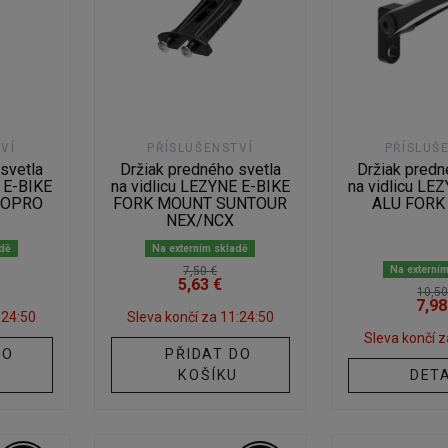
VÍ
PŘÍSLUŠENSTVÍ
PŘÍSLUŠ
svetla
Držiak predného svetla
Držiak predn
E E-BIKE
na vidlicu LEZYNE E-BIKE
na vidlicu LE
GOPRO
FORK MOUNT SUNTOUR
ALU FORK
NEX/NCX
adě
Na externím skladě
Na externí
7,50 €
5,63 €
10,50
7,98
:24:49
Sleva končí za
11:24:49
Sleva končí 
DO
PŘIDAT DO
U
KOŠÍKU
DETA