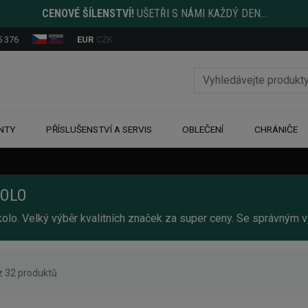
CENOVÉ ŠÍLENSTVÍ!
UŠETŘI S NÁMI KAŽDÝ DEN...
5 376
EUR
CZK
NTY
PŘÍSLUŠENSTVÍ A SERVIS
OBLEČENÍ
CHRÁNIČE
KOLO
kolo. Velký výběr kvalitních značek za super ceny. Se správný
z 32 produktů