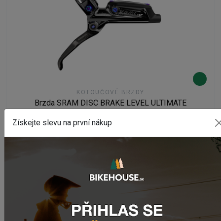
KOTOUČOVÉ BRZDY
Brzda SRAM DISC BRAKE LEVEL ULTIMATE
Na externím skladě
Získejte slevu na první nákup
7 591,02 Kč
DETAIL