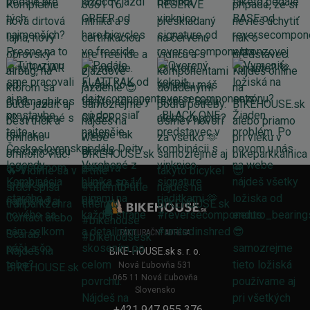
FAKTURAČNÍ ADRESA
BIKE-HOUSE.sk s. r. o.
Nová Ľubovňa 531
065 11 Nová Ľubovňa
Slovensko
+421 947 955 376