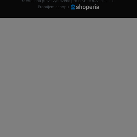
© Všechna práva vyhrazena pro BIKE-HOUSE.sk s. r. o.
Pronájem eshopu