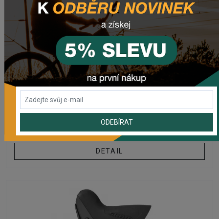
KOTOUČOVÉ BRZDY
Brzda SRAM SHIFT BRAKE CONTROL RED ERGO
DYNAMICS
Na externím skladě
ODEBÍRAT
od 6 165,94 Kč
DETAIL