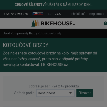
CENOVÉ ŠÍLENSTVÍ!
UŠETŘI S NÁMI KAŽDÝ DEN...
+421 947 955 376
EUR
CZK
Přihlášení
Registrace
0
Úvod
Komponenty
Brzdy
Kotoučové brzdy
KOTOUČOVÉ BRZDY
Zde naleznete kotoučové brzdy na kolo. Najít správný díl
však není vždy snadné, proto nás v případě potřeby
neváhejte kontaktovat. | BIKEHOUSE.cz
Zobrazuje se 1 - 24 z 47 produktů
Seřadit podle
Dostupnost
Filtrovat