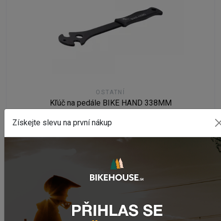
OSTATNÍ
Kľúč na pedále BIKE HAND 338MM
Na externím skladě
Získejte slevu na první nákup
17,50 €
PŘIDAT DO KOŠÍKU