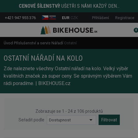
CENOVÉ ŠÍLENSTVÍ!
UŠETŘI S NÁMI KAŽDÝ DEN...
+421 947 955 376
EUR
CZK
Přihlášení
Registrace
0
Úvod
Příslušenství a servis
Nářadí
Ostatní
OSTATNÍ NÁŘADÍ NA KOLO
Zde naleznete všechny Ostatní nářadí na kolo. Velký výběr
kvalitních značek za super ceny. Se správným výběrem Vám
rádi poradíme. | BIKEHOUSE.cz
Zobrazuje se 1 - 24 z 106 produktů
Seřadit podle
Dostupnost
Filtrovat