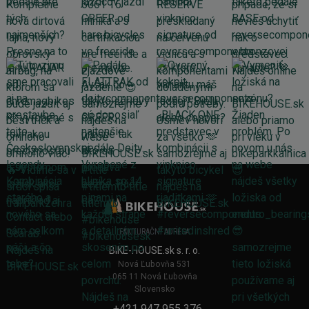
FAKTURAČNÍ ADRESA
BIKE-HOUSE.sk s. r. o.
Nová Ľubovňa 531
065 11 Nová Ľubovňa
Slovensko
+421 947 955 376