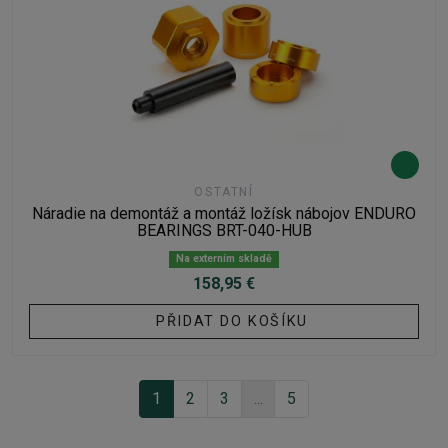
OSTATNÍ
Náradie na demontáž a montáž ložísk nábojov ENDURO
BEARINGS BRT-040-HUB
Na externím skladě
158,95 €
PŘIDAT DO KOŠÍKU
1
2
3
...
5