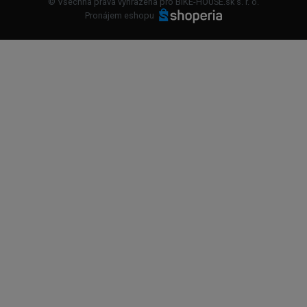
© Všechna práva vyhrazena pro BIKE-HOUSE.sk s. r. o.
Pronájem eshopu