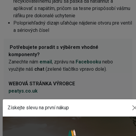
recyklovateľnému jadru sa páska dá natiahnuť a
aplikovať s napätím, pričom sa tesne prispôsobí vášmu
ráfiku pre dokonalé uchytenie
Polopriehľadný dizajn uľahčuje nájdenie otvoru pre ventil
a sériových čísel
Potřebujete poradit s výběrem vhodné
komponenty?
Zanechte nám
email
, zprávu na
Facebooku
nebo
využijte náš
chat
(zelené tlačítko vpravo dole).
WEBOVÁ STRÁNKA VÝROBCE
peatys.co.uk
Získejte slevu na první nákup
NAPOSLEDY PŘIDANÉ PRODUKTY