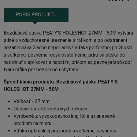
POPIS PRODUKTU
Bezdušová páska PEATY'S HOLESHOT 27MM - 50M vytvára
silné a vzduchotesné utesnenie s ráfikom a po odstránení
nezanecháva žiadne neporiadky! Vďaka perfektnej pružnosti
a veľkému, pevnému recyklovateľnému jadru sa páska dá
natiahnuť a aplikovať s napätím, pričom sa pevne prispôsobí
tvaru ráfika pre bezpečné uchytenie.
Špecifikácia produktu:
Bezdušová páska PEATY'S
HOLESHOT 27MM - 50M
Veľkosť - 27 mm
Dodáva sa v 50-metrových rolkách
Vyrobené z vysokopevnostnej fólie a nanesené
lepidlom na mieru
Vďaka optimálnej pružnosti a veľkému, pevnému