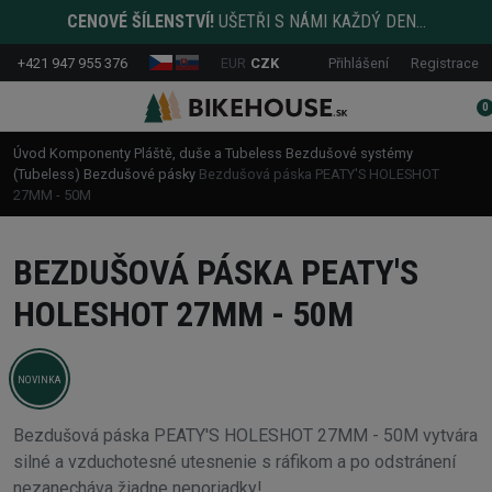
CENOVÉ ŠÍLENSTVÍ!
UŠETŘI S NÁMI KAŽDÝ DEN...
+421 947 955 376
EUR
CZK
Přihlášení
Registrace
0
Úvod
Komponenty
Pláště, duše a Tubeless
Bezdušové systémy
(Tubeless)
Bezdušové pásky
Bezdušová páska PEATY'S HOLESHOT
27MM - 50M
BEZDUŠOVÁ PÁSKA PEATY'S
HOLESHOT 27MM - 50M
NOVINKA
Bezdušová páska PEATY'S HOLESHOT 27MM - 50M vytvára
silné a vzduchotesné utesnenie s ráfikom a po odstránení
nezanecháva žiadne neporiadky!