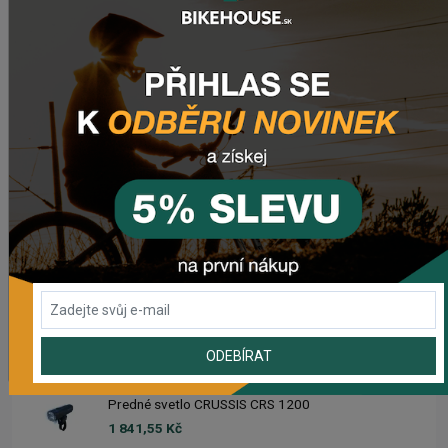
Rebuild kit pedálov CHROMAG SYNTH
981,59 Kč
Náhradný gumový diel pre košík CRUSSIS YBC-01
72,48 Kč
Prehadzovačka SHIMANO TOURNEY RD-TY200 GS 6/7
SPEED BEZ HÁKU
465,61 Kč
Prehadzovačka SHIMANO ALTUS RD-M310 7/8SP
563,89 Kč
ODEBÍRAT
Predné svetlo CRUSSIS CRS 1200
1 841,55 Kč