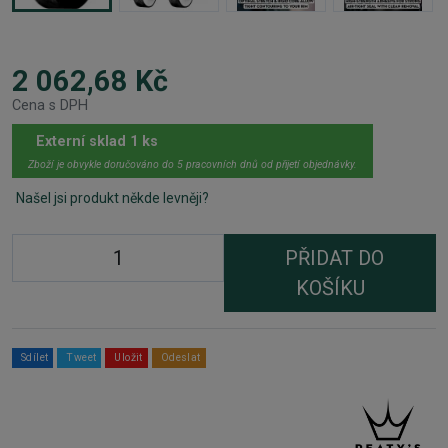
2 062,68 Kč
Cena s DPH
Externí sklad 1 ks
Zboží je obvykle doručováno do 5 pracovních dnů od přijetí objednávky.
Našel jsi produkt někde levněji?
PŘIDAT DO
KOŠÍKU
Sdílet
Tweet
Uložit
Odeslat