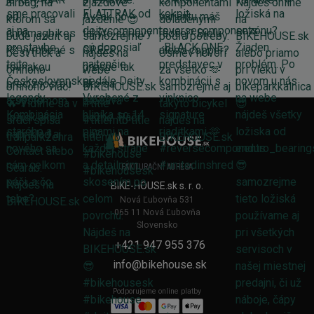
FAKTURAČNÍ ADRESA
BIKE-HOUSE.sk s. r. o.
Nová Ľubovňa 531
065 11 Nová Ľubovňa
Slovensko
+421 947 955 376
info@bikehouse.sk
Podporujeme online platby