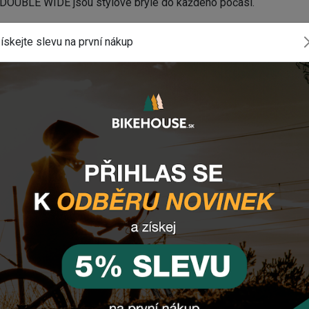
UBLE WIDE jsou stylové brýle do každého počasí.
E DONATELLO POLARIZED DOUBLE WIDE
ískejte slevu na první nákup
st světla
: 17%
-serif">
Čočky
: Polarized 1.2mm High Index Plastic
ponenty? Z
nechte nám
email
, zprávu na
Facebooku
nebo vyu
INSTAGRAM
#BIKEHOUSESK