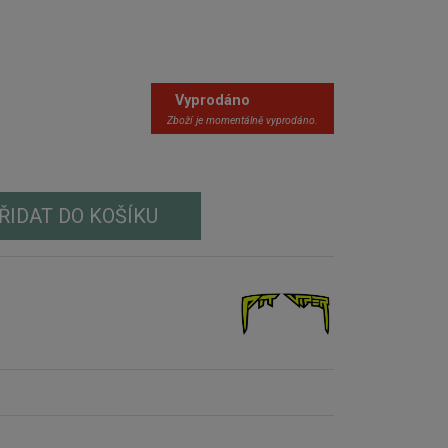
Vyprodáno
Zboží je momentálně vyprodáno.
ŘIDAT DO KOŠÍKU