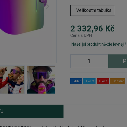
Velikostní tabulka
2 332,96 Kč
Cena s DPH
Našel jsi produkt někde levněji?
P
Sdílet
Tweet
Uložit
Odeslat
TU