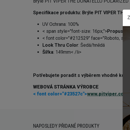
Brýle PIT VIPER THE DONATELLO POLARIZED DO
Specifikace produktu:
Brýle PIT VIPER TH
Z
UV Ochrana
: 100%
< span style="font-size: 16px;">
Propustno
< font color="#212529" face="Roboto, sans
Look Thru Color
: Šedá/hnědá
Šířka
: 149mm
< /li>
Potřebujete poradit s výběrem vhodné kom
WEBOVÁ STRÁNKA VÝROBCE
< font color="#23527c">
www.pitviper.com
NAPOSLEDY PŘIDANÉ PRODUKTY