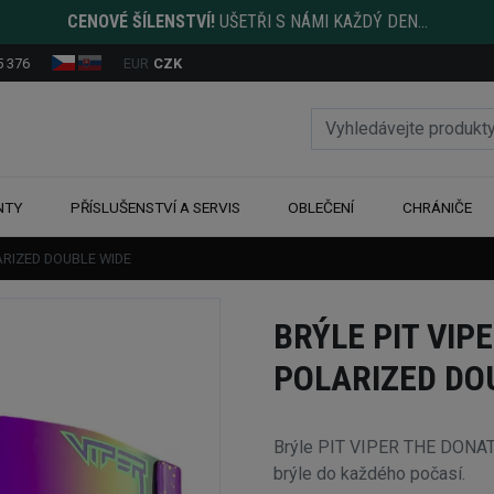
CENOVÉ ŠÍLENSTVÍ!
UŠETŘI S NÁMI KAŽDÝ DEN...
5 376
EUR
CZK
NTY
PŘÍSLUŠENSTVÍ A SERVIS
OBLEČENÍ
CHRÁNIČE
LARIZED DOUBLE WIDE
BRÝLE PIT VIP
POLARIZED DO
Brýle PIT VIPER THE DONA
brýle do každého počasí.