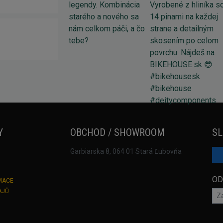
Y
OBCHOD / SHOWROOM
SL
Garbiarska 8, 064 01 Stará Ľubovňa
OD
MACE
AJŮ