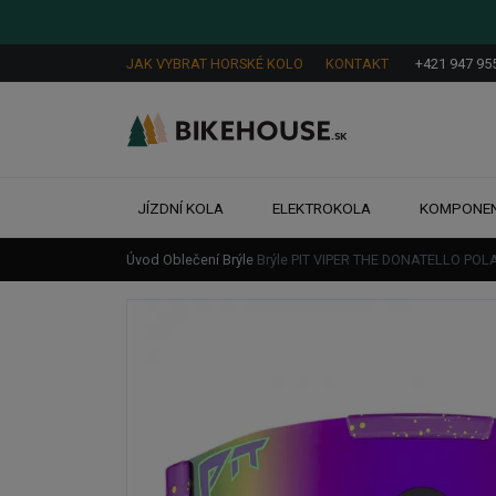
JAK VYBRAT HORSKÉ KOLO
KONTAKT
+421 947 95
JÍZDNÍ KOLA
ELEKTROKOLA
KOMPONE
Úvod
Oblečení
Brýle
Brýle PIT VIPER THE DONATELLO PO