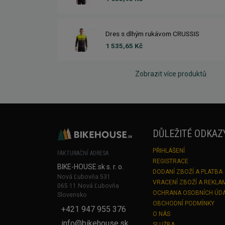
Dres s dlhým rukávom CRUSSIS
1 535,65 Kč
Zobrazit více produktů
DŮLEŽITÉ ODKAZ
PŘIHLÁŠENÍ
FAKTURAČNÍ ADRESA
REGISTRACE
BIKE-HOUSE.sk s. r. o.
DODANÍ ZBOŽÍ A PLATBA
Nová Ľubovňa 531
VRACENÍ ZBOŽÍ A REKLA
065 11 Nová Ľubovňa
OCHRANA OSOBNÍCH ÚD
Slovensko
OBCHODNÍ PODMÍNKY
+421 947 955 376
O NÁS
info@bikehouse.sk
SLUŽBA