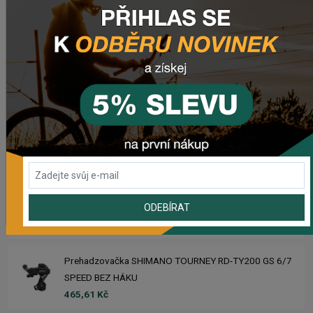
Zimušné Rukavice CHROMAG SIGNAL
1 104,44 Kč
Sedlo CHROMAG TRAILMASTER DT V2
2 223,62 Kč
Rebuild kit pedálov CHROMAG SYNTH
1 006,16 Kč
Náhradný gumový diel pre košík CRUSSIS YBC-01
ODEBÍRAT
61,43 Kč
Prehadzovačka SHIMANO TOURNEY RD-TY200 GS 6/7
SPEED BEZ HÁKU
465,61 Kč