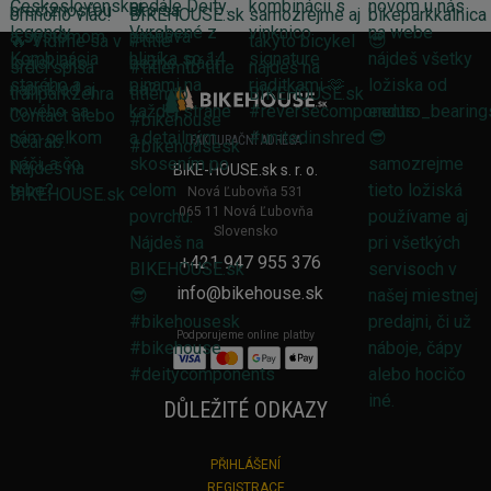
FAKTURAČNÍ ADRESA
BIKE-HOUSE.sk s. r. o.
Nová Ľubovňa 531
065 11 Nová Ľubovňa
Slovensko
+421 947 955 376
info@bikehouse.sk
Podporujeme online platby
DŮLEŽITÉ ODKAZY
PŘIHLÁŠENÍ
REGISTRACE