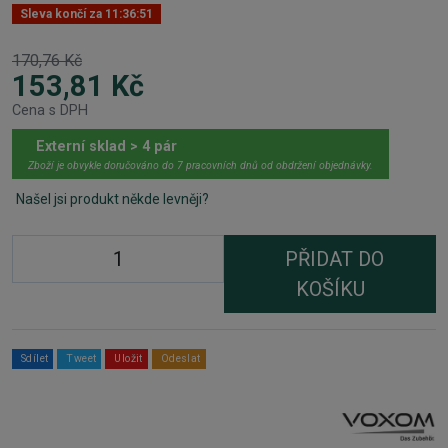
Sleva končí za
11:36:51
170,76 Kč
153,81 Kč
Cena s DPH
Externí sklad > 4 pár
Zboží je obvykle doručováno do 7 pracovních dnů od obdržení objednávky.
Našel jsi produkt někde levněji?
PŘIDAT DO
KOŠÍKU
Sdílet
Tweet
Uložit
Odeslat