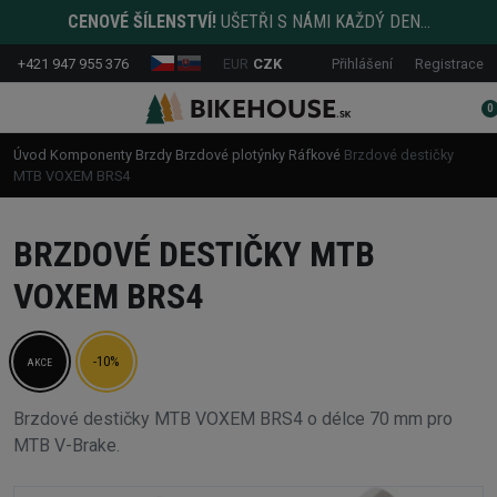
CENOVÉ ŠÍLENSTVÍ!
UŠETŘI S NÁMI KAŽDÝ DEN...
+421 947 955 376
EUR
CZK
Přihlášení
Registrace
0
Úvod
Komponenty
Brzdy
Brzdové plotýnky
Ráfkové
Brzdové destičky
MTB VOXEM BRS4
BRZDOVÉ DESTIČKY MTB
VOXEM BRS4
-10%
AKCE
Brzdové destičky MTB VOXEM BRS4 o délce 70 mm pro
MTB V-Brake.