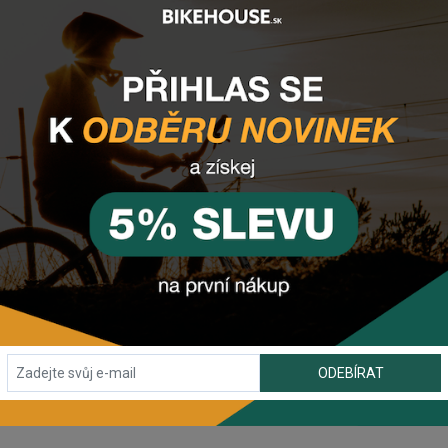
mponenty? Z
anechte nám
email
, zprávu
 tlačítko vpravo dole).
ODEBÍRAT