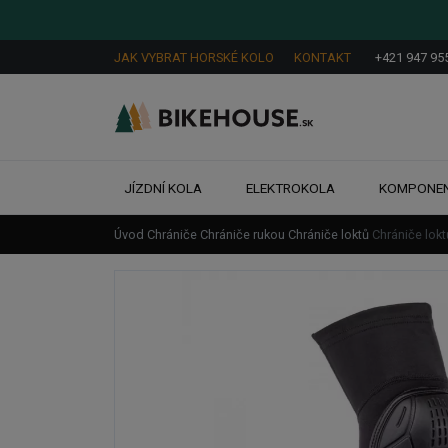
JAK VYBRAT HORSKÉ KOLO
KONTAKT
+421 947 95
JÍZDNÍ KOLA
ELEKTROKOLA
KOMPONE
Úvod
Chrániče
Chrániče rukou
Chrániče loktů
Chrániče lok