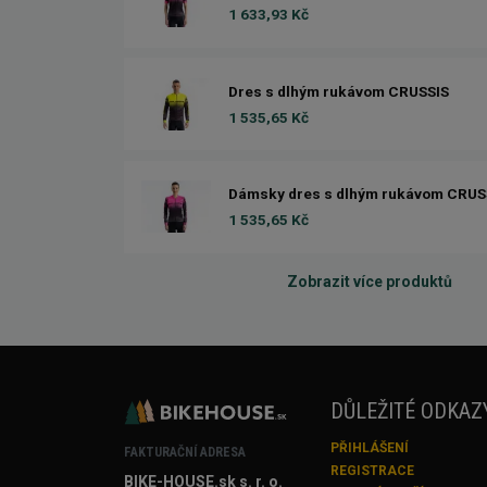
1 633,93 Kč
Dres s dlhým rukávom CRUSSIS
1 535,65 Kč
Dámsky dres s dlhým rukávom CRUS
1 535,65 Kč
Zobrazit více produktů
DŮLEŽITÉ ODKAZ
PŘIHLÁŠENÍ
FAKTURAČNÍ ADRESA
REGISTRACE
BIKE-HOUSE.sk s. r. o.