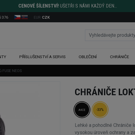
CENOVÉ ŠÍLENSTVÍ!
UŠETŘI S NÁMI KAŽDÝ DEN...
5 376
EUR
CZK
NTY
PŘÍSLUŠENSTVÍ A SERVIS
OBLEČENÍ
CHRÁNIČE
tů FUSE NEOS
CHRÁNIČE LOK
-33%
AKCE
Lehké a pohodlné Chrániče l
vysokou úroveň ochrany a za