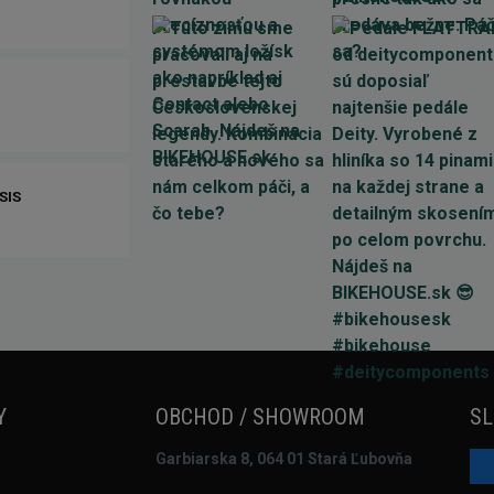
SIS
Y
OBCHOD / SHOWROOM
SL
Garbiarska 8, 064 01 Stará Ľubovňa