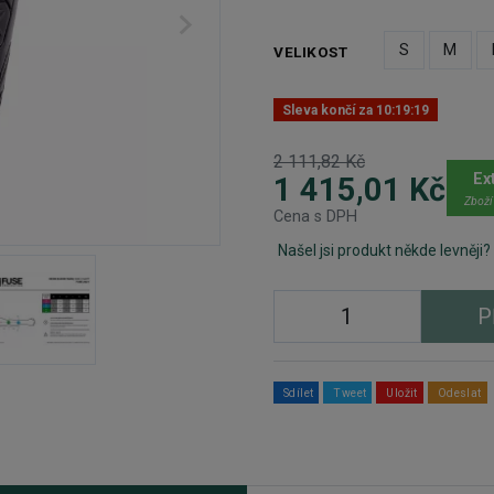
S
M
VELIKOST
Sleva končí za
10:19:19
2 111,82 Kč
Ex
1 415,01 Kč
Zboží
Cena s DPH
Našel jsi produkt někde levněji?
P
Sdílet
Tweet
Uložit
Odeslat