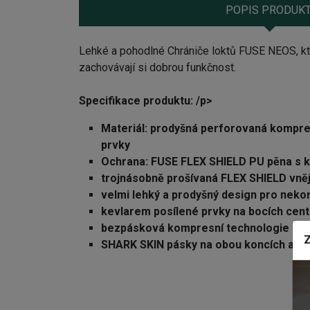
POPIS PRODUK
Lehké a pohodlné Chrániče loktů FUSE NEOS, kte
zachovávají si dobrou funkčnost.
Specifikace produktu: /p>
Materiál: prodyšná perforovaná kompres
prvky
Ochrana: FUSE FLEX SHIELD PU pěna s kv
trojnásobně prošívaná FLEX SHIELD vněj
velmi lehký a prodyšný design pro nek
kevlarem posílené prvky na bocích cent
bezpásková kompresní technologie pro
Z
SHARK SKIN pásky na obou koncích a vnitř