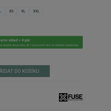
L
XS
XL
XXL
terní sklad > 4 pár
 je obvykle doručováno do 7 pracovních dnů od obdržení objednávky.
ŘIDAT DO KOŠÍKU