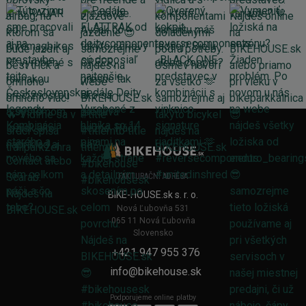
FAKTURAČNÍ ADRESA
BIKE-HOUSE.sk s. r. o.
Nová Ľubovňa 531
065 11 Nová Ľubovňa
Slovensko
+421 947 955 376
info@bikehouse.sk
Podporujeme online platby