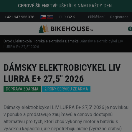
CENOVÉ ŠÍLENSTVÍ!
UŠETŘI S NÁMI KAŽDÝ DEN...
+421 947 955 376
EUR
CZK
Přihlášení
Registrace
0
Úvod
Elektrokola
Horská elektrokola
Dámská
Dámsky elektrobicykel LIV
LURRA E+ 27,5" 2026
DÁMSKY ELEKTROBICYKEL LIV
LURRA E+ 27,5" 2026
DOPRAVA ZDARMA
2 ROKY SERVISU ZDARMA
Dámsky elektrobicykel LIV LURRA E+ 27,5" 2026 je novinkou
v ponuke a predstavuje zaujímavú a cenovo dostupnú
alternatívu pre tých, ktorí chcú výkonný motor a batériu s
vysokou kapacitou, ale nepotrebujú nutne (výrazne drahší)