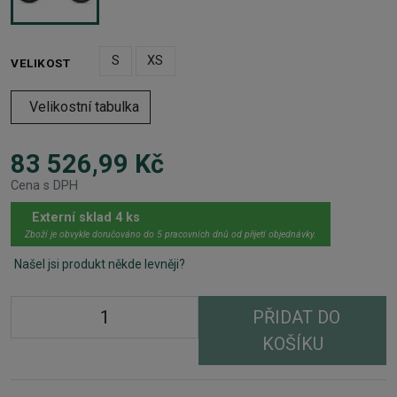
S
XS
VELIKOST
Velikostní tabulka
83 526,99 Kč
Cena s DPH
Externí sklad 4 ks
Zboží je obvykle doručováno do 5 pracovních dnů od přijetí objednávky.
Našel jsi produkt někde levněji?
PŘIDAT DO
KOŠÍKU