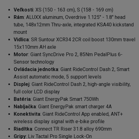
Veľkosti
: XS (150 - 163 cm), S (158 - 169 cm)
Rám
: ALUXX aluminum, Overdrive 1.125" - 1.8" head
tube, 148x12mm Thru-axle, integrated KSA40 kickstand
mount
Vidlica
: SR Suntour XCR34 2CR coil boost 130mm travel
15x110mm AH axle
Motor
: Giant SyncDrive Pro 2, 85Nm PedalPlus 6-
Sensor technology
Ovládacia jednotka
: Giant RideControl Dash 2, Smart
Assist automatic mode, 5 support levels
Displej
: Giant RideControl Dash 2, high-angle visibility,
full color LCD display
Batéria
: Giant EnergyPak Smart 750Wh
Nabíjačka
: Giant EnergyPak smart charger 4A
Konektivita
: Giant RideControl App enabled, ANT+
wireless display signal with e-bike profile
Riadítka
: Connect TR Riser 31.8 alloy 690mm
Gripy
: Liv Tactal Pro Single Lock-On