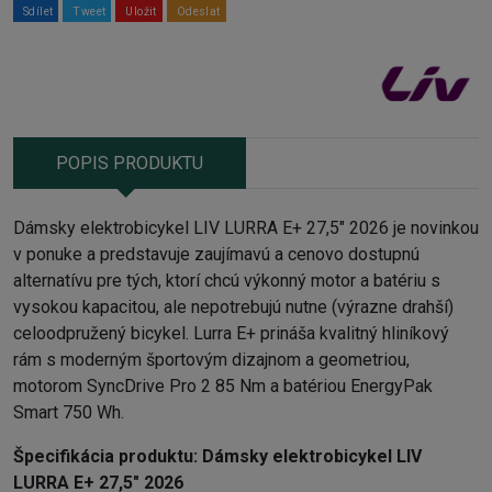
Sdílet
Tweet
Uložit
Odeslat
POPIS PRODUKTU
Dámsky elektrobicykel LIV LURRA E+ 27,5" 2026 je novinkou
v ponuke a predstavuje zaujímavú a cenovo dostupnú
alternatívu pre tých, ktorí chcú výkonný motor a batériu s
vysokou kapacitou, ale nepotrebujú nutne (výrazne drahší)
celoodpružený bicykel. Lurra E+ prináša kvalitný hliníkový
rám s moderným športovým dizajnom a geometriou,
motorom SyncDrive Pro 2 85 Nm a batériou EnergyPak
Smart 750 Wh.
Špecifikácia produktu:
Dámsky elektrobicykel LIV
LURRA E+ 27,5" 2026