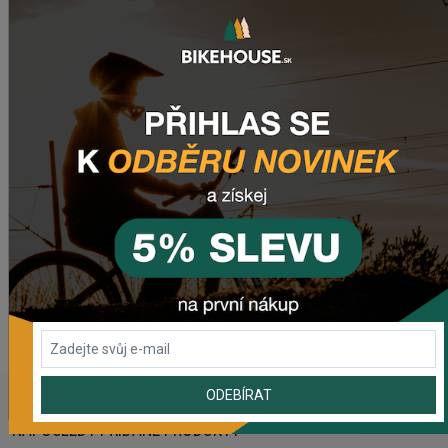
Plášte
: Maxxis Rekon 27,5x2.4", EXO, 60TPI
Doplnky
: tubeless kit (liquid, valves, levers, manual,
tool), inner tube supplied
Potřebujete poradit s výběrem?
Tak potom určitě
navštivte naši sekci
Jak vybrat kolo
.
Nenašli jste tam odpověď na Váš dotaz?
Zanechte nám
email
, zprávu na
Facebooku
nebo
využijte náš
chat
(zelené tlačítko vpravo dole).
WEBOVÁ STRÁNKA VÝROBCE
www.liv-cycling.com
ODEBÍRAT
NAPOSLEDY PŘIDANÉ PRODUKTY