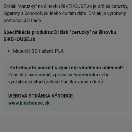
Držiak "ceruzky" na šiltovku BIKEHOUSE.sk je držiak ceruzky,
cigarety a čohokoľvek iného čo tam dáte. Držiak je vyrobený
pomocou 3D tlače.
Špecifikácia produktu:
Držiak "ceruzky" na šiltovku
BIKEHOUSE.sk
Materiál: 3D tlačená PLA
Potřebujete poradit s výběrem vhodného oblečení?
Zanechte nám
email
, zprávu na
Facebooku
nebo
využijte náš
chat
(zelené tlačítko vpravo dole).
WEBOVÁ STRÁNKA VÝROBCE
www.bikehouse.sk