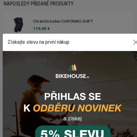
NAPOSLEDY PŘIDANÉ PRODUKTY
Chrániče kolien CHROMAG SHIFT
119,95 €
Získejte slevu na první nákup
Sedlo CHROMAG LIMBER
98,50 €
Zimušné Rukavice CHROMAG SIGNAL
44,95 €
Sedlo CHROMAG TRAILMASTER DT V2
90,50 €
Rebuild kit pedálov CHROMAG SYNTH