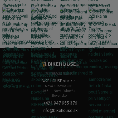
FAKTURAČNÍ ADRESA
BIKE-HOUSE.sk s. r. o.
Nová Ľubovňa 531
065 11 Nová Ľubovňa
Slovensko
+421 947 955 376
info@bikehouse.sk