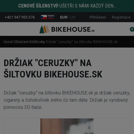
CENOVÉ ŠÍLENSTVÍ!
UŠETŘI S NÁMI KAŽDÝ DEN...
+421 947 955 376
EUR
CZK
Přihlášení
Registrace
0
Úvod
Oblečení
Kšiltovky
Držiak "ceruzky" na šiltovku BIKEHOUSE.sk
DRŽIAK "CERUZKY" NA
ŠILTOVKU BIKEHOUSE.SK
Držiak "ceruzky" na šiltovku BIKEHOUSE.sk je držiak ceruzky,
cigarety a čohokoľvek iného čo tam dáte. Držiak je vyrobený
pomocou 3D tlače.