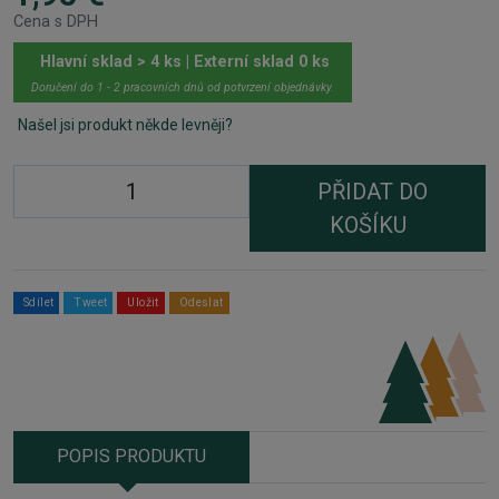
Cena s DPH
Hlavní sklad > 4 ks | Externí sklad 0 ks
Doručení do 1 - 2 pracovních dnů od potvrzení objednávky.
Našel jsi produkt někde levněji?
PŘIDAT DO
KOŠÍKU
Sdílet
Tweet
Uložit
Odeslat
POPIS PRODUKTU