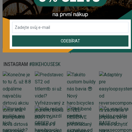
40,95 €
Náhradný gumový diel pre košík CRUSSIS YBC-01
2,50 €
ODEBÍRAT
Zobrazit více produktů
INSTAGRAM
#BIKEHOUSESK