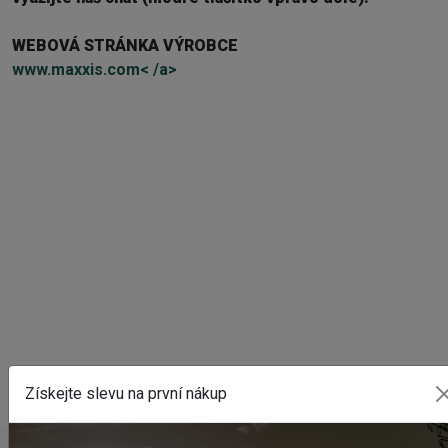
WEBOVÁ STRÁNKA VÝROBCE
www.maxxis.com< /a>
Externí sklad...
Získejte slevu na první nákup