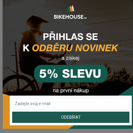
NAPOSLEDY PŘIDANÉ PRODUKTY
Sedlo CHROMAG LIMBER
2 420,18 Kč
Zimušné Rukavice CHROMAG SIGNAL
1 104,44 Kč
Sedlo CHROMAG TRAILMASTER DT V2
2 223,62 Kč
Rebuild kit pedálov CHROMAG SYNTH
ODEBÍRAT
1 006,16 Kč