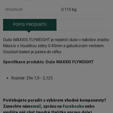
Hmotnost
0.115 kg
POPIS PRODUKTU
Duše MAXXIS FLYWEIGHT je nejlehčí duše v nabídce značky
Maxxis s tloušťkou stěny 0.45mm a galuskovým ventilem.
Součástí balení je páska do ráfku.
Specifikace produktu: Duše MAXXIS FLYWEIGHT
Rozměr: 29x 1,9 - 2,125
Potřebujete poradit s výběrem vhodné komponenty?
Z
anechte nám
email
, zprávu na
Facebooku
nebo
využijte náš chat (modré tlačítko vpravo dole).