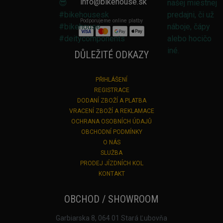
info@bikehouse.sk
Podporujeme online platby
DŮLEŽITÉ ODKAZY
PŘIHLÁŠENÍ
REGISTRACE
DODANÍ ZBOŽÍ A PLATBA
VRACENÍ ZBOŽÍ A REKLAMACE
OCHRANA OSOBNÍCH ÚDAJŮ
OBCHODNÍ PODMÍNKY
O NÁS
SLUŽBA
PRODEJ JÍZDNÍCH KOL
KONTAKT
OBCHOD / SHOWROOM
Garbiarska 8, 064 01 Stará Ľubovňa