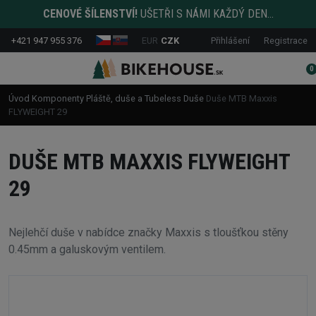
CENOVÉ ŠÍLENSTVÍ!
UŠETŘI S NÁMI KAŽDÝ DEN...
+421 947 955 376
EUR
CZK
Přihlášení
Registrace
0
Úvod
Komponenty
Pláště, duše a Tubeless
Duše
Duše MTB Maxxis
FLYWEIGHT 29
DUŠE MTB MAXXIS FLYWEIGHT
29
Nejlehčí duše v nabídce značky Maxxis s tloušťkou stěny
0.45mm a galuskovým ventilem.