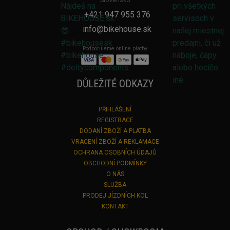
Slovensko
+421 947 955 376
info@bikehouse.sk
Podporujeme online platby
DŮLEŽITÉ ODKAZY
PŘIHLÁŠENÍ
REGISTRACE
DODANÍ ZBOŽÍ A PLATBA
VRACENÍ ZBOŽÍ A REKLAMACE
OCHRANA OSOBNÍCH ÚDAJŮ
OBCHODNÍ PODMÍNKY
O NÁS
SLUŽBA
PRODEJ JÍZDNÍCH KOL
KONTAKT