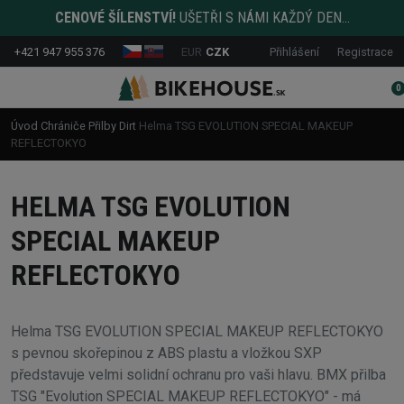
CENOVÉ ŠÍLENSTVÍ!
UŠETŘI S NÁMI KAŽDÝ DEN...
+421 947 955 376
EUR
CZK
Přihlášení
Registrace
0
Úvod
Chrániče
Přilby
Dirt
Helma TSG EVOLUTION SPECIAL MAKEUP
REFLECTOKYO
HELMA TSG EVOLUTION
SPECIAL MAKEUP
REFLECTOKYO
Helma TSG EVOLUTION SPECIAL MAKEUP REFLECTOKYO
s pevnou skořepinou z ABS plastu a vložkou SXP
představuje velmi solidní ochranu pro vaši hlavu. BMX přilba
TSG "Evolution SPECIAL MAKEUP REFLECTOKYO" - má