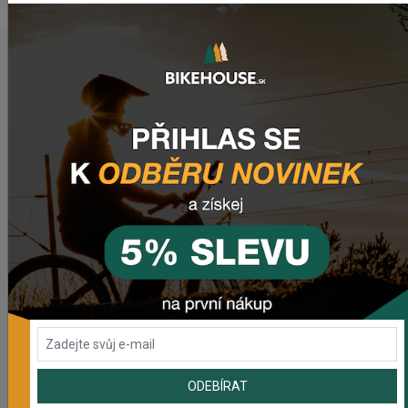
NAPOSLEDY PŘIDANÉ PRODUKTY
Rebuild kit pedálov CHROMAG SYNTH
981,59 Kč
Náhradný gumový diel pre košík CRUSSIS YBC-01
72,48 Kč
Prehadzovačka SHIMANO TOURNEY RD-TY200 GS 6/7
SPEED BEZ HÁKU
465,61 Kč
ODEBÍRAT
Prehadzovačka SHIMANO ALTUS RD-M310 7/8SP