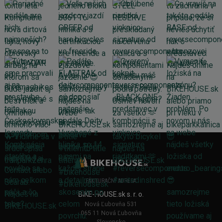
FAKTURAČNÍ ADRESA
BIKE-HOUSE.sk s. r. o.
Nová Ľubovňa 531
065 11 Nová Ľubovňa