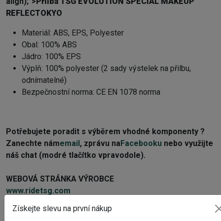
align);">
Přilba TSG EVOLUTION SPECIAL MAKEUP
REFLECTOKYO
Materiál: ABS, EPS, Polyester
Obal: 100% ABS
Jádro: 100% EPS
Výplň: 100% polyester (2 sady výstelek na přilbu,
odnímatelné)
Bezpečnostní norma: CE EN 1078 norma
Potřebujete poradit s výběrem vhodné komponenty ?
Z
anechte nám
email
, zprávu na
Facebooku
nebo využijte
náš chat (modré tlačítko vpravodole).
WEBOVÁ STRÁNKA VÝROBCE
www.ridetsg.com
Získejte slevu na první nákup