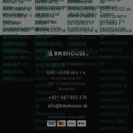
FAKTURAČNÍ ADRESA
BIKE-HOUSE.sk s. r. o.
Nová Ľubovňa 531
065 11 Nová Ľubovňa
Slovensko
+421 947 955 376
info@bikehouse.sk
Podporujeme online platby