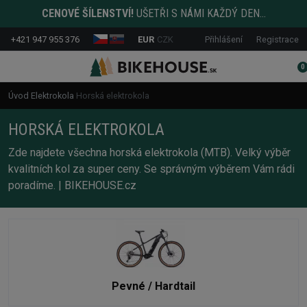
CENOVÉ ŠÍLENSTVÍ!
UŠETŘI S NÁMI KAŽDÝ DEN...
+421 947 955 376
EUR
CZK
Přihlášení
Registrace
0
Úvod
Elektrokola
Horská elektrokola
HORSKÁ ELEKTROKOLA
Zde najdete všechna horská elektrokola (MTB). Velký výběr
kvalitních kol za super ceny. Se správným výběrem Vám rádi
poradíme. | BIKEHOUSE.cz
Pevné / Hardtail