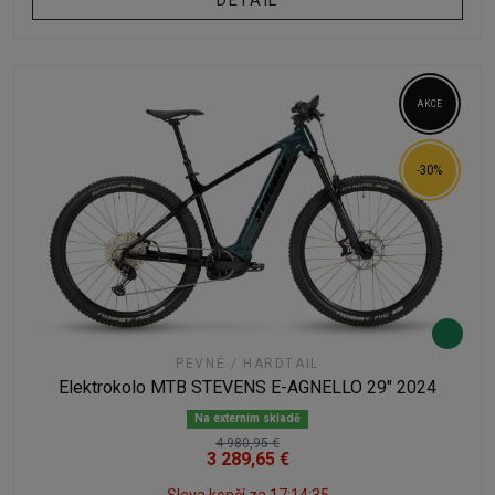
DETAIL
AKCE
-30%
PEVNÉ / HARDTAIL
Elektrokolo MTB STEVENS E-AGNELLO 29" 2024
Na externím skladě
4 980,95 €
3 289,65 €
Sleva končí za
17:14:34