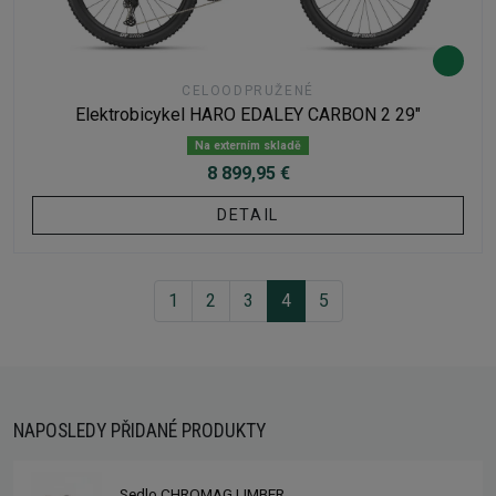
CELOODPRUŽENÉ
Elektrobicykel HARO EDALEY CARBON 2 29"
Na externím skladě
8 899,95 €
DETAIL
1
2
3
4
5
NAPOSLEDY PŘIDANÉ PRODUKTY
Sedlo CHROMAG LIMBER