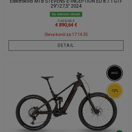
Elektrokolo MTB STEVENS E-INCEPTION ED 8.7.1 GTF
29"/27,5" 2024
Na externím skladě
7 419,95 €
4 890,64 €
Sleva končí za
17:14:34
DETAIL
AKCE
-12%