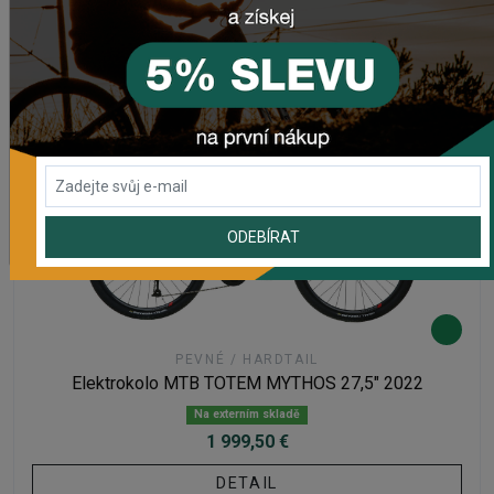
ODEBÍRAT
PEVNÉ / HARDTAIL
Elektrokolo MTB TOTEM MYTHOS 27,5" 2022
Na externím skladě
1 999,50 €
DETAIL