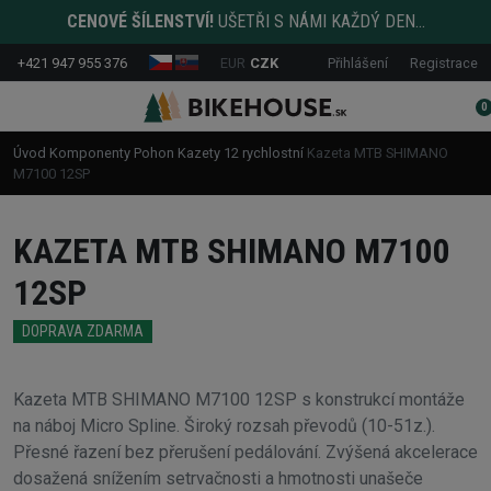
CENOVÉ ŠÍLENSTVÍ!
UŠETŘI S NÁMI KAŽDÝ DEN...
+421 947 955 376
EUR
CZK
Přihlášení
Registrace
0
Úvod
Komponenty
Pohon
Kazety
12 rychlostní
Kazeta MTB SHIMANO
M7100 12SP
KAZETA MTB SHIMANO M7100
12SP
DOPRAVA ZDARMA
Kazeta MTB SHIMANO M7100 12SP s konstrukcí montáže
na náboj Micro Spline. Široký rozsah převodů (10-51z.).
Přesné řazení bez přerušení pedálování. Zvýšená akcelerace
dosažená snížením setrvačnosti a hmotnosti unašeče