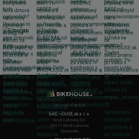
FAKTURAČNÍ ADRESA
BIKE-HOUSE.sk s. r. o.
Nová Ľubovňa 531
065 11 Nová Ľubovňa
Slovensko