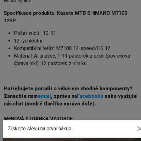
Micro Spline.
Specifikace produktu:
Kazeta MTB SHIMANO M7100
12SP
Počet zubů : 10-51
12 rychlostní
Kompatibilní řetěz: M7100 12-speed/HG 12
Materiál: Al unašeč, 1-11 pastorek z oceli (povrchová
úprava nikl), 12 pastorek z hliníku
Potřebujete poradit s výběrem vhodné komponenty?
Z
anechte nám
email
, zprávu na
Facebooku
nebo využijte
náš chat (modré tlačítko vpravo dole).
WEBOVÁ STRÁNKA VÝROBCE
www.shimano.com
Získejte slevu na první nákup