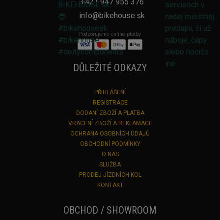
+421 947 955 376
info@bikehouse.sk
Podporujeme online platby
DŮLEŽITÉ ODKAZY
PŘIHLÁŠENÍ
REGISTRACE
DODANÍ ZBOŽÍ A PLATBA
VRACENÍ ZBOŽÍ A REKLAMACE
OCHRANA OSOBNÍCH ÚDAJŮ
OBCHODNÍ PODMÍNKY
O NÁS
SLUŽBA
PRODEJ JÍZDNÍCH KOL
KONTAKT
OBCHOD / SHOWROOM