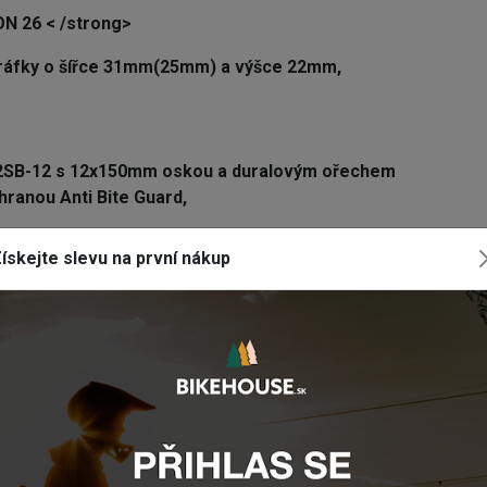
ON 26
< /strong>
ráfky o šířce 31mm(25mm) a výšce 22mm,
2SB-12 s 12x150mm oskou a duralovým ořechem
hranou Anti Bite Guard,
ískejte slevu na první nákup
mponenty? Zanechte nám
email
, zprávu
 tlačítko vpravo dole).