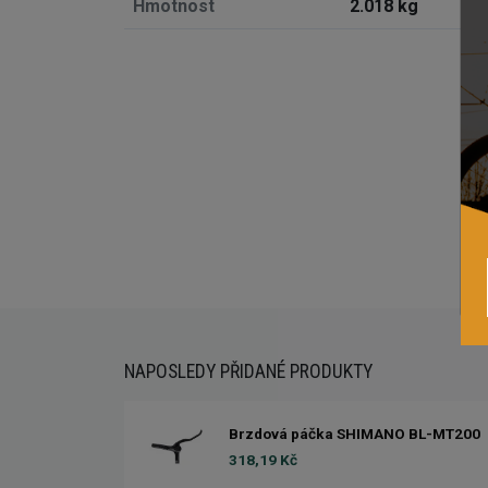
Hmotnost
2.018 kg
Externí sklad...
NAPOSLEDY PŘIDANÉ PRODUKTY
Brzdová páčka SHIMANO BL-MT200
318,19 Kč