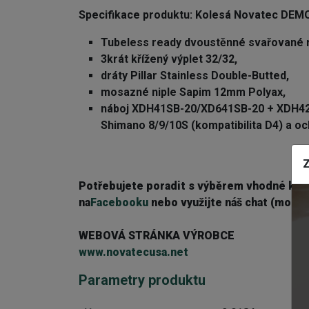
Specifikace produktu: K
olesá Novatec DEM
Tubeless ready dvoustěnné svařované 
3krát křížený výplet 32/32,
dráty Pillar Stainless Double-Butted,
mosazné niple Sapim 12mm Polyax,
náboj XDH41SB-20/XD641SB-20 + XDH4
Shimano 8/9/10S (kompatibilita D4) a oc
Z
Potřebujete poradit s výběrem vhodné ko
na
Facebooku
nebo využijte náš chat (modré
WEBOVÁ STRÁNKA VÝROBCE
www.novatecusa.net
Parametry produktu