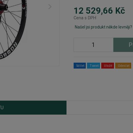
12 529,66 Kč
Cena s DPH
Našel jsi produkt někde levněji?
P
Sdílet
Tweet
Uložit
Odeslat
TU