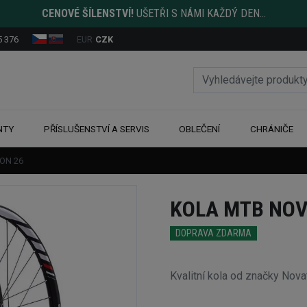
CENOVÉ ŠÍLENSTVÍ!
UŠETŘI S NÁMI KAŽDÝ DEN...
5 376
EUR
CZK
NTY
PŘÍSLUŠENSTVÍ A SERVIS
OBLEČENÍ
CHRÁNIČE
ON 26
KOLA MTB NOV
DOPRAVA ZDARMA
Kvalitní kola od značky Nova