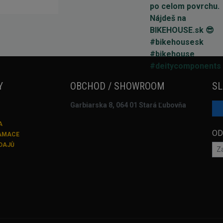
Y
OBCHOD / SHOWROOM
SL
Garbiarska 8, 064 01 Stará Ľubovňa
A
OD
LAMACE
DAJŮ