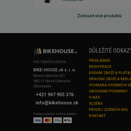
Zobrazit více produktů
DŮLEŽITÉ ODKAZ
PŘIHLÁŠENÍ
FAKTURAČNÍ ADRESA
REGISTRACE
BIKE-HOUSE.sk s. r. o.
DODANÍ ZBOŽÍ A PLATB
Nová Ľubovňa 531
VRACENÍ ZBOŽÍ A REK
065 11 Nová Ľubovňa
OCHRANA OSOBNÍCH Ú
Slovensko
OBCHODNÍ PODMÍNKY
+421 947 955 376
O NÁS
info@bikehouse.sk
SLUŽBA
PRODEJ JÍZDNÍCH KOL
Podporujeme online platby
KONTAKT