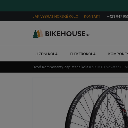
JAK VYBRAT HORSKÉ KOLO
KONTAKT
+421 947 95
JÍZDNÍ KOLA
ELEKTROKOLA
KOMPONE
Úvod
Komponenty
Zapletená kola
Kola MTB Novatec DEM