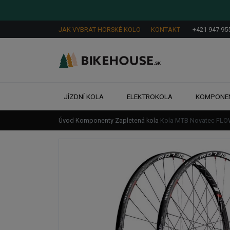
JAK VYBRAT HORSKÉ KOLO
KONTAKT
+421 947 95
JÍZDNÍ KOLA
ELEKTROKOLA
KOMPONE
Úvod
Komponenty
Zapletená kola
Kola MTB Novatec FLOW