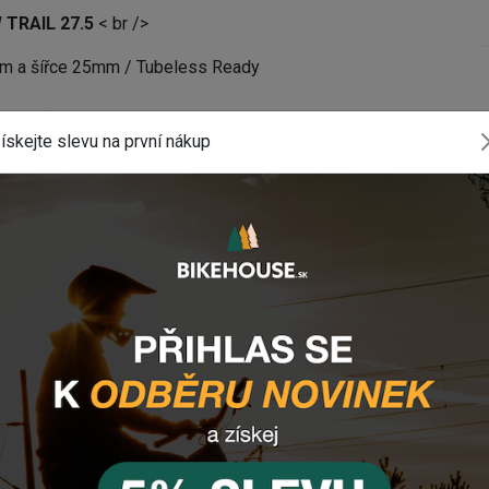
 TRAIL 27.5
< br />
mm a šířce 25mm / Tubeless Ready
de Niple) 14mm
ískejte slevu na první nákup
m osu s japonskými ložisky
alový ořech Shimano 8/9/10S s Anti-Bite-Guard
bez přestavbové sady na tenký QR !!!!
n samostatné redukce (QR, QR10mm, 12 mm) s možností
mponenty? Zanechte nám
email
, zprávu na
Facebooku
o dole).