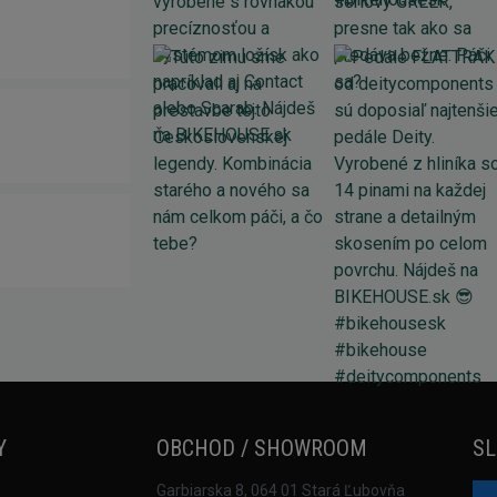
Y
OBCHOD / SHOWROOM
SL
Garbiarska 8, 064 01 Stará Ľubovňa