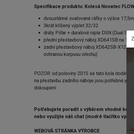
Specifikace produktu: K
olesá Novatec FLOW
dvoustěnné svařované ráfky o výšce 17,5
3krát křížený výplet 32/32
dráty Pillar + duralové niple DSN (Dual Si
Z
přední přestavbový náboj XD641SB na 15m
zadní přestavbový náboj XD642SB-X12 (dur
ochranou korpusu ořechu)
POZOR: od poloviny 2015 se tato kola dodávají 
na přestavbu zadního náboje jsou potřebné je
dokoupení
Potřebujete poradit s výběrem vhodné ko
nebo využijte náš chat (modré tlačítko vprav
WEBOVÁ STRÁNKA VÝROBCE