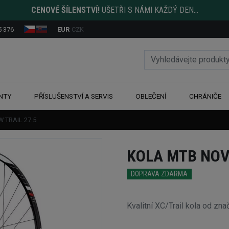
CENOVÉ ŠÍLENSTVÍ!
UŠETŘI S NÁMI KAŽDÝ DEN...
5 376
EUR
CZK
NTY
PŘÍSLUŠENSTVÍ A SERVIS
OBLEČENÍ
CHRÁNIČE
 TRAIL 27.5
KOLA MTB NOV
DOPRAVA ZDARMA
Kvalitní XC/Trail kola od z