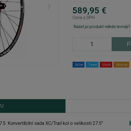
589,95 €
Cena s DPH
Našel jsi produkt někde levněji?
P
Sdílet
Tweet
Uložit
Odeslat
TU
7.5.
Konvertibilní sada XC/Trail kol o velikosti 27.5"