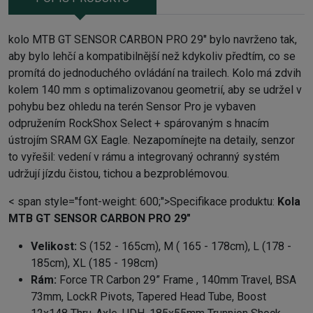
kolo MTB GT SENSOR CARBON PRO 29" bylo navrženo tak,
aby bylo lehčí a kompatibilnější než kdykoliv předtím, co se
promítá do jednoduchého ovládání na trailech. Kolo má zdvih
kolem 140 mm s optimalizovanou geometrií, aby se udržel v
pohybu bez ohledu na terén Sensor Pro je vybaven
odpružením RockShox Select + spárovaným s hnacím
ústrojím SRAM GX Eagle. Nezapomínejte na detaily, senzor
to vyřešil: vedení v rámu a integrovaný ochranný systém
udržují jízdu čistou, tichou a bezproblémovou.
< span style="font-weight: 600;">Specifikace produktu:
Kola
MTB GT SENSOR CARBON PRO 29"
Velikost:
S (152 - 165cm), M ( 165 - 178cm), L (178 -
185cm), XL (185 - 198cm)
Rám:
Force TR Carbon 29” Frame , 140mm Travel, BSA
73mm, LockR Pivots, Tapered Head Tube, Boost