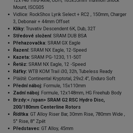
12x148 Thru-Axle, UDH, 185x55mm Trunnion Shock
Mount, ISCG05
Vidlice
: RockShox Lyrik Select + RC2 , 150mm, Charger
3, Debonair + 44mm Offset
Kliky:
Truvativ Descendent 6K, Dub, 32T
Středové složení
: SRAM DUB BSA
Přehazovačka:
SRAM GX Eagle
Řazení:
SRAM NX Eagle, 12-Speed
Kazeta:
SRAM PG-1230, 11-50T
Řetěz:
SRAM NX Eagle, 12 -Speed
Ráfky:
WTB KOM Trail i30, 32h, Tubeless Ready
Pláště:
Continental Kryptotal, 29x2.4", Enduro Soft
Přední náboj:
Formule, 15x110mm
Zadní náboj
: Formule, 12x148mm, HG Freehub Body
Brzdy:< /span> SRAM G2 RSC Hydro Disc,
200/180mm Centerline Rotors
Řídítka
: GT Alloy Riser Bar, 30mm Rise, 780mm Wide ,
5° Rise, 8° Zpět
Představec
: GT Alloy, 45mm