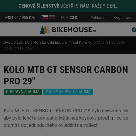
CENOVÉ ŠÍLENSTVÍ!
UŠETŘI S NÁMI KAŽDÝ DEN...
+421 947 955 376
EUR
CZK
Přihlášení
Registrace
0
Úvod
Jízdní kola
Horská kola
Enduro / Trail Kola
Kolo MTB GT SENSOR
CARBON PRO 29"
KOLO MTB GT SENSOR CARBON
PRO 29"
DOPRAVA ZDARMA
2 ROKY SERVISU ZDARMA
Kolo MTB GT SENSOR CARBON PRO 29" bylo navrženo tak,
aby bylo lehčí a kompatibilnější než kdykoliv předtím, co se
promítá do jednoduchého ovládání na trailech.