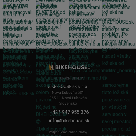
FAKTURAČNÍ ADRESA
BIKE-HOUSE.sk s. r. o.
Nová Ľubovňa 531
065 11 Nová Ľubovňa
Slovensko
+421 947 955 376
info@bikehouse.sk
Podporujeme online platby