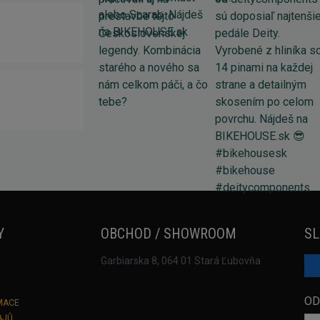
Y
OBCHOD / SHOWROOM
SL
Garbiarska 8, 064 01 Stará Ľubovňa
OD
MACE
AJŮ