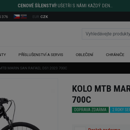
CENOVÉ ŠÍLENSTVÍ!
UŠETŘI S NÁMI KAŽDÝ DEN...
5 376
EUR
CZK
NTY
PŘÍSLUŠENSTVÍ A SERVIS
OBLEČENÍ
CHRÁNIČE
 MTB MARIN SAN RAFAEL DS1 2023 700C
KOLO MTB MAR
700C
DOPRAVA ZDARMA
2 ROKY S
Darček zadarmo