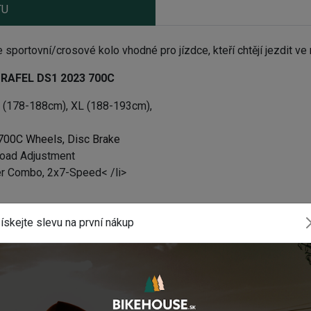
TU
rtovní/crosové kolo vhodné pro jízdce, kteří chtějí jezdit ve 
RAFEL DS1 2023 700C
 (178-188cm), XL (188-193cm),
 700C Wheels, Disc Brake
load Adjustment
er Combo, 2x7-Speed< /li>
ískejte slevu na první nákup
uče 160/160 mm
s, Square Taper