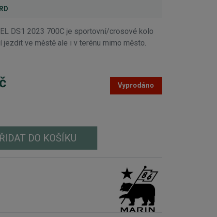
ARD
 DS1 2023 700C je sportovní/crosové kolo
í jezdit ve městě ale i v terénu mimo město.
č
Vyprodáno
ŘIDAT DO KOŠÍKU