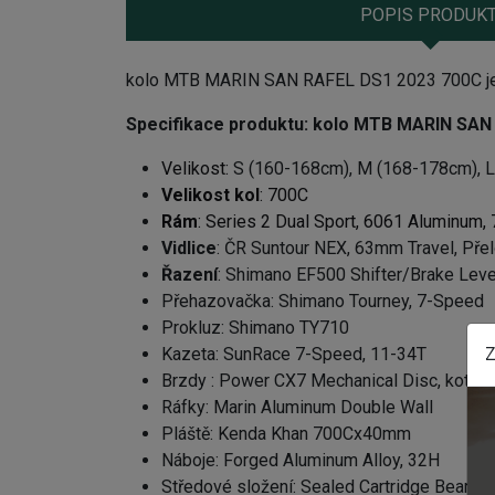
POPIS PRODUK
kolo MTB MARIN SAN RAFEL DS1 2023 700C je spo
Specifikace produktu:
kolo MTB MARIN SAN 
Velikost:
S (160-168cm), M (168-178cm), L
Velikost kol
: 700C
Rám
:
Series 2 Dual Sport, 6061 Aluminum,
Vidlice
: ČR Suntour NEX, 63mm Travel, Pře
Řazení
: Shimano EF500 Shifter/Brake Lev
Přehazovačka: Shimano Tourney, 7-Speed
Prokluz: Shimano TY710
Kazeta: SunRace 7-Speed, 11-34T
Z
Brzdy : Power CX7 Mechanical Disc, koto
Ráfky: Marin Aluminum Double Wall
Pláště: Kenda Khan 700Cx40mm
Náboje: Forged Aluminum Alloy, 32H
Středové složení: Sealed Cartridge Bearing