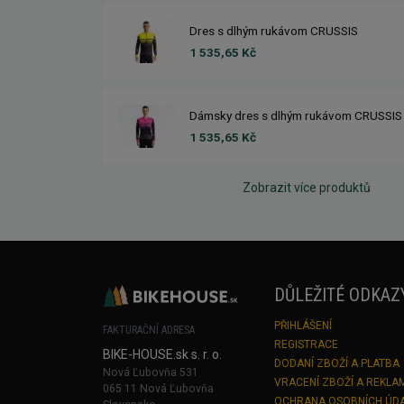
Dres s dlhým rukávom CRUSSIS
1 535,65 Kč
Dámsky dres s dlhým rukávom CRUSSIS
1 535,65 Kč
Zobrazit více produktů
DŮLEŽITÉ ODKAZ
PŘIHLÁŠENÍ
FAKTURAČNÍ ADRESA
REGISTRACE
BIKE-HOUSE.sk s. r. o.
DODANÍ ZBOŽÍ A PLATBA
Nová Ľubovňa 531
VRACENÍ ZBOŽÍ A REKLA
065 11 Nová Ľubovňa
OCHRANA OSOBNÍCH ÚD