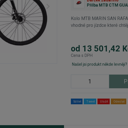
Přilba MTB CTM GU
Kolo MTB MARIN SAN RAFAEL
vhodné pro jízdce které chtěj
od 13 501,42 K
Cena s DPH
Našel jsi produkt někde levněji?
P
Sdílet
Tweet
Uložit
Odeslat