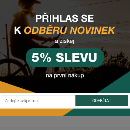
tě navštivte naši sekci
Jak vybrat horské kolo
.
anechte nám
email
, zprávu na
Facebooku
nebo využijte náš ch
ODEBÍRAT