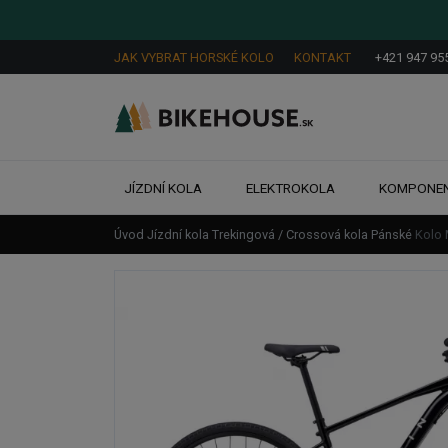
JAK VYBRAT HORSKÉ KOLO
KONTAKT
+421 947 95
JÍZDNÍ KOLA
ELEKTROKOLA
KOMPONE
Úvod
Jízdní kola
Trekingová / Crossová kola
Pánské
Kolo