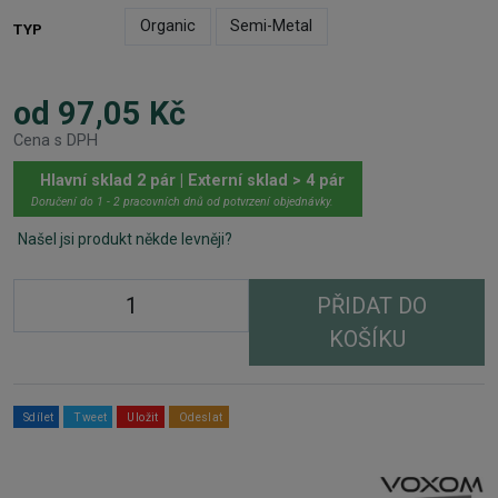
Organic
Semi-Metal
TYP
od 97,05 Kč
Cena s DPH
Hlavní sklad 2 pár | Externí sklad > 4 pár
Doručení do 1 - 2 pracovních dnů od potvrzení objednávky.
Našel jsi produkt někde levněji?
PŘIDAT DO
KOŠÍKU
Sdílet
Tweet
Uložit
Odeslat