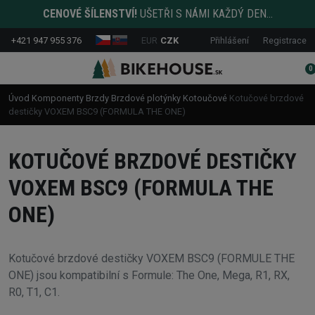
CENOVÉ ŠÍLENSTVÍ!
UŠETŘI S NÁMI KAŽDÝ DEN...
+421 947 955 376
EUR
CZK
Přihlášení
Registrace
0
Úvod
Komponenty
Brzdy
Brzdové plotýnky
Kotoučové
Kotučové brzdové
destičky VOXEM BSC9 (FORMULA THE ONE)
KOTUČOVÉ BRZDOVÉ DESTIČKY
VOXEM BSC9 (FORMULA THE
ONE)
Kotučové brzdové destičky VOXEM BSC9 (FORMULE THE
ONE) jsou kompatibilní s Formule: The One, Mega, R1, RX,
R0, T1, C1.