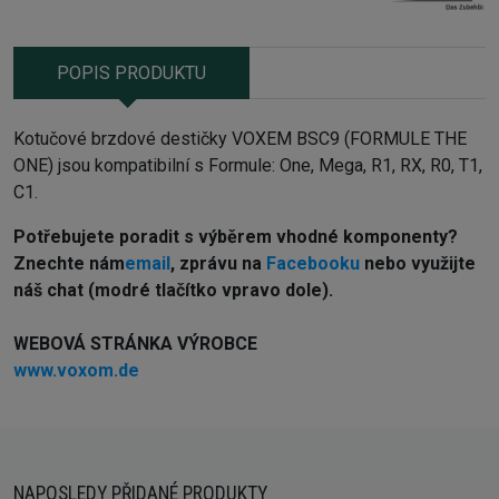
POPIS PRODUKTU
Kotučové brzdové destičky VOXEM BSC9 (FORMULE THE
ONE) jsou kompatibilní s Formule: One, Mega, R1, RX, R0, T1,
C1.
Potřebujete poradit s výběrem vhodné komponenty?
Z
nechte nám
email
, zprávu na
Facebooku
nebo využijte
náš chat (modré tlačítko vpravo dole).
WEBOVÁ STRÁNKA VÝROBCE
www.voxom.de
NAPOSLEDY PŘIDANÉ PRODUKTY