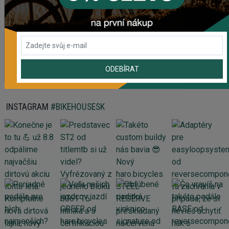
61,43 Kč
Prehadzovačka SHIMANO TOURNEY RD-TY200 GS 6/7
SPEED BEZ HÁKU
465,61 Kč
ODEBÍRAT
Zobrazit více produktů
INSTAGRAM
#BIKEHOUSESK