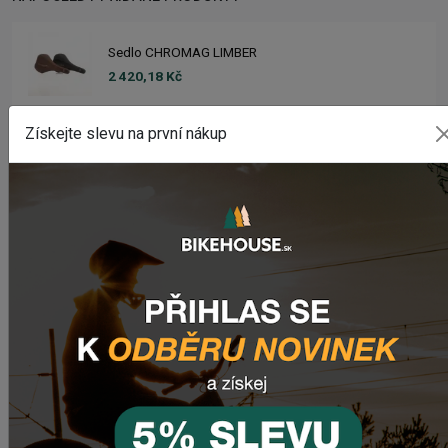
Sedlo CHROMAG LIMBER
2 420,18 Kč
Získejte slevu na první nákup
Zimušné Rukavice CHROMAG SIGNAL
1 104,44 Kč
Sedlo CHROMAG TRAILMASTER DT V2
2 223,62 Kč
Rebuild kit pedálov CHROMAG SYNTH
1 006,16 Kč
Náhradný gumový diel pre košík CRUSSIS YBC-01