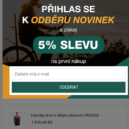
Zadné svetlo CRUSSIS CRS 20
503,69 Kč
Dres CRUSSIS
1 633,93 Kč
Dámsky dres CRUSSIS
1 633,93 Kč
ODEBÍRAT
Dres s dlhým rukávom CRUSSIS
1 535,65 Kč
Dámsky dres s dlhým rukávom CRUSSIS
1 535,65 Kč