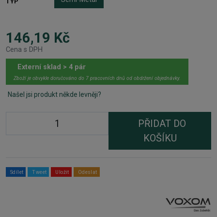
TYP
146,19 Kč
Cena s DPH
Externí sklad > 4 pár
Zboží je obvykle doručováno do 7 pracovních dnů od obdržení objednávky.
Našel jsi produkt někde levněji?
PŘIDAT DO
KOŠÍKU
Sdílet
Tweet
Uložit
Odeslat