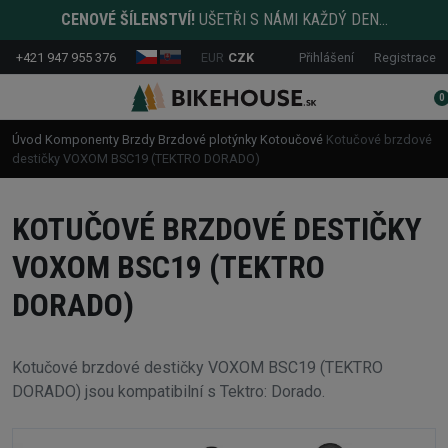
CENOVÉ ŠÍLENSTVÍ!
UŠETŘI S NÁMI KAŽDÝ DEN...
+421 947 955 376
EUR
CZK
Přihlášení
Registrace
0
Úvod
Komponenty
Brzdy
Brzdové plotýnky
Kotoučové
Kotučové brzdové
destičky VOXOM BSC19 (TEKTRO DORADO)
KOTUČOVÉ BRZDOVÉ DESTIČKY
VOXOM BSC19 (TEKTRO
DORADO)
Kotučové brzdové destičky VOXOM BSC19 (TEKTRO
DORADO) jsou kompatibilní s Tektro: Dorado.