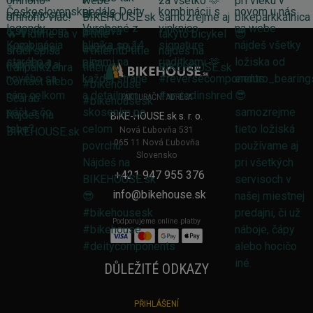
FAKTURAČNÍ ADRESA
BIKE-HOUSE.sk s. r. o.
Nová Ľubovňa 531
065 11 Nová Ľubovňa
Slovensko
+421 947 955 376
info@bikehouse.sk
Podporujeme online platby
DŮLEŽITÉ ODKAZY
PŘIHLÁŠENÍ