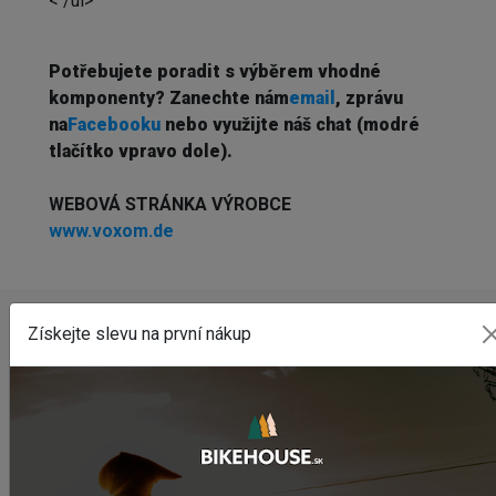
< /ul>
Potřebujete poradit s výběrem vhodné
komponenty? Z
anechte nám
email
, zprávu
na
Facebooku
nebo využijte náš chat (modré
tlačítko vpravo dole).
WEBOVÁ STRÁNKA VÝROBCE
www.voxom.de
Získejte slevu na první nákup
NAPOSLEDY PŘIDANÉ PRODUKTY
Predné svetlo CRUSSIS CRS 1200
1 841,55 Kč