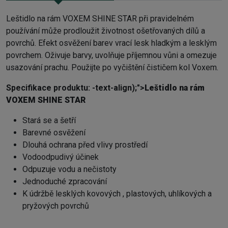
Leštidlo na rám VOXEM SHINE STAR při pravidelném
používání může prodloužit životnost ošetřovaných dílů a
povrchů. Efekt osvěžení barev vrací lesk hladkým a lesklým
povrchem. Oživuje barvy, uvolňuje příjemnou vůni a omezuje
usazování prachu. Použijte po vyčištění čističem kol Voxem.
Specifikace produktu: -text-align);">
Leštidlo na rám
VOXEM SHINE STAR
Stará se a šetří
Barevné osvěžení
Dlouhá ochrana před vlivy prostředí
Vodoodpudivý účinek
Odpuzuje vodu a nečistoty
Jednoduché zpracování
K údržbě lesklých kovových , plastových, uhlíkových a
pryžových povrchů