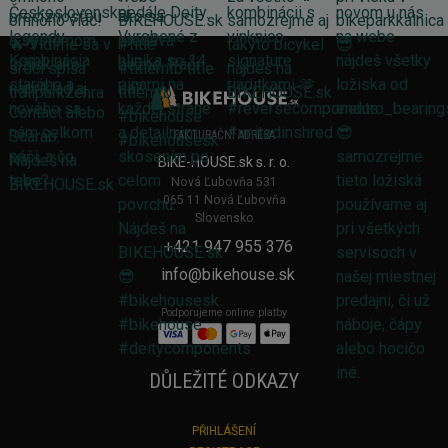
FAKTURAČNÍ ADRESA
BIKE-HOUSE.sk s. r. o.
Nová Ľubovňa 531
065 11 Nová Ľubovňa
Slovensko
+421 947 955 376
info@bikehouse.sk
Podporujeme online platby
DŮLEŽITÉ ODKAZY
PŘIHLÁŠENÍ