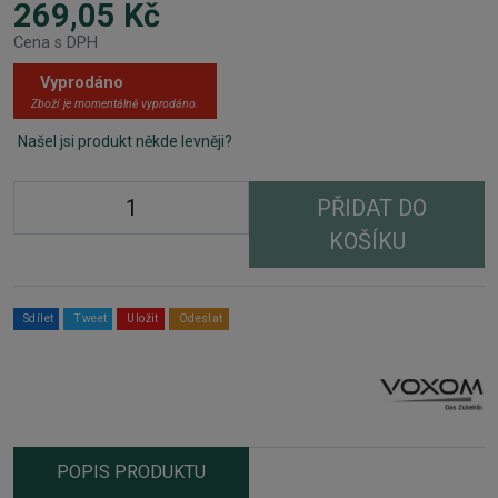
269,05 Kč
Cena s DPH
Vyprodáno
Zboží je momentálně vyprodáno.
Našel jsi produkt někde levněji?
PŘIDAT DO
KOŠÍKU
Sdílet
Tweet
Uložit
Odeslat
POPIS PRODUKTU