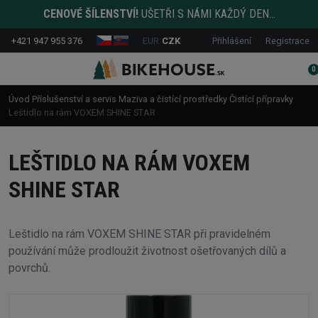
CENOVÉ ŠÍLENSTVÍ!
UŠETŘI S NÁMI KAŽDÝ DEN...
+421 947 955 376
EUR
CZK
Přihlášení
Registrace
0
Úvod
Příslušenství a servis
Maziva a čistící prostředky
Čistící přípravky
Leštidlo na rám VOXEM SHINE STAR
LEŠTIDLO NA RÁM VOXEM
SHINE STAR
Leštidlo na rám VOXEM SHINE STAR při pravidelném
používání může prodloužit životnost ošetřovaných dílů a
povrchů.