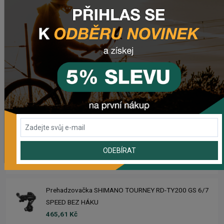
Zimušné Rukavice CHROMAG SIGNAL
1 104,44 Kč
Sedlo CHROMAG TRAILMASTER DT V2
2 223,62 Kč
Rebuild kit pedálov CHROMAG SYNTH
1 006,16 Kč
Náhradný gumový diel pre košík CRUSSIS YBC-01
ODEBÍRAT
61,43 Kč
Prehadzovačka SHIMANO TOURNEY RD-TY200 GS 6/7
SPEED BEZ HÁKU
465,61 Kč