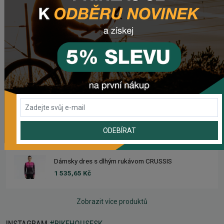
Dres CRUSSIS
1 633,93 Kč
Dámsky dres CRUSSIS
1 633,93 Kč
Dres s dlhým rukávom CRUSSIS
1 535,65 Kč
ODEBÍRAT
Dámsky dres s dlhým rukávom CRUSSIS
1 535,65 Kč
Zobrazit více produktů
INSTAGRAM
#BIKEHOUSESK