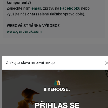
komponenty?
Zanechte nám
email
, zprávu na
Facebooku
nebo
využijte náš
chat
(zelené tlačítko vpravo dole).
WEBOVÁ STRÁNKA VÝROBCE
www.garbaruk.com
NAPOSLEDY PŘIDANÉ PRODUKTY
Získejte slevu na první nákup
Predné svetlo CRUSSIS CRS 1200
1 841,55 Kč
Zadné svetlo CRUSSIS CRS 20
503,69 Kč