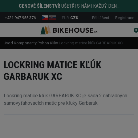
CENOVÉ ŠÍLENSTVÍ!
UŠETŘI S NÁMI KAŽDÝ DEN...
+421 947 955 376
EUR
CZK
Přihlášení
Registrace
0
Úvod
Komponenty
Pohon
Kliky
Lockring matice kľúk GARBARUK XC
LOCKRING MATICE KĽÚK
GARBARUK XC
Lockring matice kľúk GARBARUK XC je sada 2 náhradných
samovyťahovacích matíc pre kľuky Garbaruk.