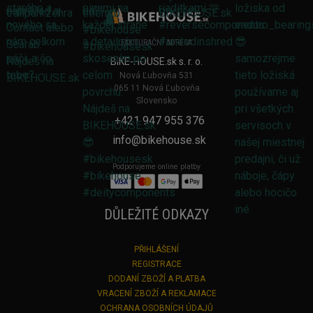
FAKTURAČNÍ ADRESA
BIKE-HOUSE.sk s. r. o.
Nová Ľubovňa 531
065 11 Nová Ľubovňa
Slovensko
+421 947 955 376
info@bikehouse.sk
Podporujeme online platby
DŮLEŽITÉ ODKAZY
PŘIHLÁŠENÍ
REGISTRACE
DODANÍ ZBOŽÍ A PLATBA
VRACENÍ ZBOŽÍ A REKLAMACE
OCHRANA OSOBNÍCH ÚDAJŮ