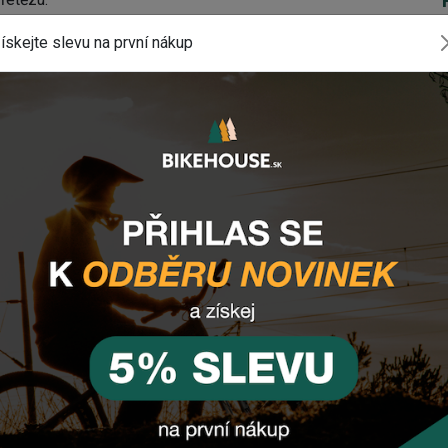
XEM WMI7
ískejte slevu na první nákup
 opotřebování
komponentu? Zanechte nám
email
, zprávu
tlačítko vpravo dole).
INSTAGRAM
#BIKEHOUSESK