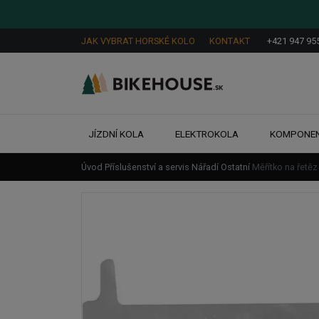
JAK VYBRAT HORSKÉ KOLO
KONTAKT
+421 947 95
JÍZDNÍ KOLA
ELEKTROKOLA
KOMPONE
Úvod
Příslušenství a servis
Nářadí
Ostatní
Měřítko na řet