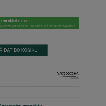
terní sklad > 4 ks
 je obvykle doručováno do 7 pracovních dnů od obdržení objednávky.
ŘIDAT DO KOŠÍKU
Parametry produktu