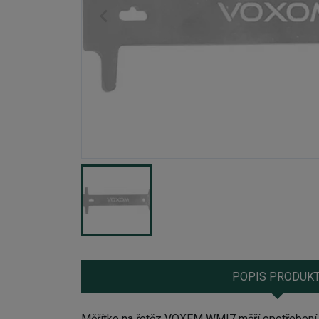
POPIS PRODUK
Měřítko na řetěz VOXEM WMI7 měří opotřebení 