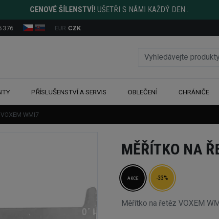
CENOVÉ ŠÍLENSTVÍ!
UŠETŘI S NÁMI KAŽDÝ DEN...
5 376
EUR
CZK
NTY
PŘÍSLUŠENSTVÍ A SERVIS
OBLEČENÍ
CHRÁNIČE
ěz VOXEM WMI7
MĚŘÍTKO NA Ř
-33%
AKCE
Měřítko na řetěz VOXEM WMI