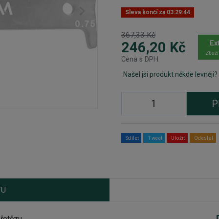
Sleva končí za
03:29:44
367,33 Kč
Ex
246,20 Kč
Zboží
Cena s DPH
Našel jsi produkt někde levněji?
P
Sdílet
Tweet
Uložit
Odeslat
TU
řetězu.