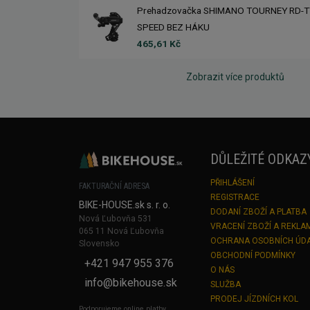
Prehadzovačka SHIMANO TOURNEY RD-T
SPEED BEZ HÁKU
465,61 Kč
Zobrazit více produktů
DŮLEŽITÉ ODKAZ
PŘIHLÁŠENÍ
FAKTURAČNÍ ADRESA
REGISTRACE
BIKE-HOUSE.sk s. r. o.
DODANÍ ZBOŽÍ A PLATBA
Nová Ľubovňa 531
VRACENÍ ZBOŽÍ A REKLA
065 11 Nová Ľubovňa
OCHRANA OSOBNÍCH ÚD
Slovensko
OBCHODNÍ PODMÍNKY
+421 947 955 376
O NÁS
info@bikehouse.sk
SLUŽBA
PRODEJ JÍZDNÍCH KOL
Podporujeme online platby