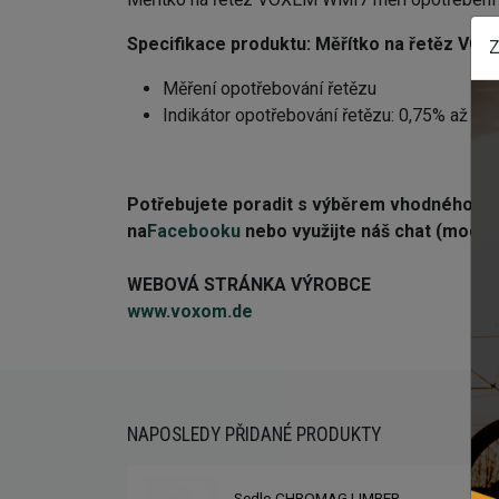
Specifikace produktu:
Měřítko na řetěz VO
Z
Měření opotřebování řetězu
Indikátor opotřebování řetězu: 0,75% až 1%
Potřebujete poradit s výběrem vhodného 
na
Facebooku
nebo využijte náš chat (modré 
WEBOVÁ STRÁNKA VÝROBCE
www.voxom.de
NAPOSLEDY PŘIDANÉ PRODUKTY
Sedlo CHROMAG LIMBER