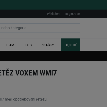
Přihlášení
Registrace
TEAM
BLOG
ZNAČKY
0,00 KČ
ETĚZ VOXEM WMI7
7 měří opotřebování řetězu.