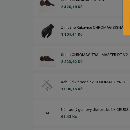
2 420,18 Kč
Zimušné Rukavice CHROMAG SIGNAL
1 104,44 Kč
Sedlo CHROMAG TRAILMASTER DT V2
2 223,62 Kč
Rebuild kit pedálov CHROMAG SYNTH
1 006,16 Kč
Náhradný gumový diel pre košík CRUSS
61,43 Kč