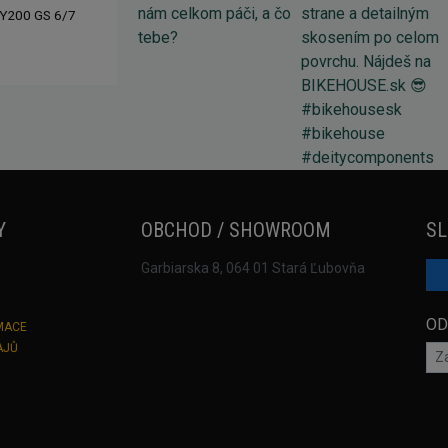
Y200 GS 6/7
Y
OBCHOD / SHOWROOM
SL
Garbiarska 8, 064 01 Stará Ľubovňa
OD
MACE
AJŮ