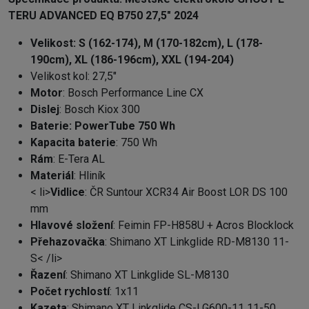
TERU ADVANCED EQ B750
27,5"
2024
Velikost
: S (162-174), M (170-182cm), L (178-
190cm), XL (186-196cm), XXL (194-204)
Velikost kol
: 27,5"
Motor
: Bosch Performance Line CX
Dislej
: Bosch Kiox 300
Baterie
: PowerTube 750 Wh
Kapacita baterie
: 750 Wh
Rám
: E-Tera AL
Materiál
: Hliník
< li>
Vidlice
: ČR Suntour XCR34 Air Boost LOR DS 100
mm
Hlavové složení
: Feimin FP-H858U + Acros Blocklock
Přehazovačka
: Shimano XT Linkglide RD-M8130 11-
S< /li>
Řazení
: Shimano XT Linkglide SL-M8130
Počet rychlostí
: 1x11
Kazeta
: Shimano XT Linkglide CS-LG600-11 11-50