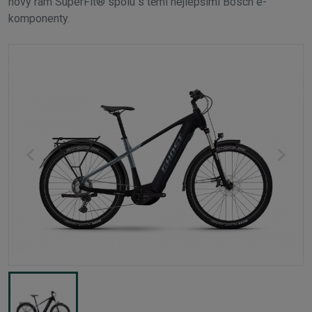
nový rám SuperFit® spolu s těmi nejlepšími Bosch e-
komponenty.