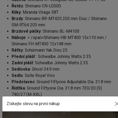
Řetěz
: Shimano CN-LG500
Kliky
: Miranda Virage 38T
Brzdy
:
Shimano BR-MT420 203 mm Disc / Shimano
SM-RT64 203 mm
Brzdové páčky
:
Shimano BL-M4100
Náboje
: < /span>
Shimano HB-MT400 15x110 mm /
Shimano FH-MT400 12x148 mm
Ráfky
: Schürmann Yak Disc 25
Přední plášť
:
Schwalbe Johnny Watts 2.35
Zadní plášť
:
Schwalbe Johnny Watts 2.35
Sedlovka
:
Ghost 34.9 mm
Sedlo
:
Selle Royal Vivo
Představec
: Ground Fiftyone Adjustable Dia. 31.8 mm
Řídítka
:
Ground Fiftyone Dia. 31.8 mm 720/20 (S)
740/27 (M-XXL)
Gripy
:
MTB Grip
Získejte slevu na první nákup
Pedál
: VPE- 527
Nosič
: Carrier