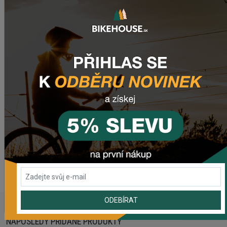
Pátka
: SRAM UDH
Potřebujete poradit s výběrem? Tak potom určitě navštivte
naši sekci
Jak vybrat horské kolo
.
Nenašli jste tam odpověď na Váš dotaz? Zanechte
nám
email
, zprávu na
Facebooku
nebo využijte náš chat
(modré tlačítko vpravo dole).
WEBOVÁ STRÁNKA VÝROBCE
www.ghost-bikes.com
ODEBÍRAT
NAPOSLEDY PŘIDANÉ PRODUKTY