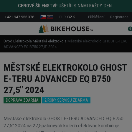
CENOVÉ ŠÍLENSTVÍ!
UŠETŘI S NÁMI KAŽDÝ DEN...
+421 947 955 376
EUR
CZK
Přihlášení
Registrace
0
Úvod
Elektrokola
Městská elektrokola
Městské elektrokolo GHOST E-TERU
ADVANCED EQ B750 27,5" 2024
MĚSTSKÉ ELEKTROKOLO GHOST
E-TERU ADVANCED EQ B750
27,5" 2024
DOPRAVA ZDARMA
2 ROKY SERVISU ZDARMA
Městské elektrokolo GHOST E-TERU ADVANCED EQ B750
27,5" 2024 na 27,5palcových kolech efektivně kombinuje