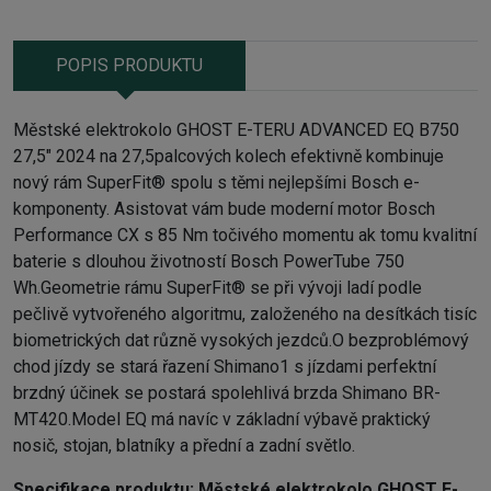
POPIS PRODUKTU
Městské elektrokolo GHOST E-TERU ADVANCED EQ B750
27,5" 2024 na 27,5palcových kolech efektivně kombinuje
nový rám SuperFit® spolu s těmi nejlepšími Bosch e-
komponenty. Asistovat vám bude moderní motor Bosch
Performance CX s 85 Nm točivého momentu ak tomu kvalitní
baterie s dlouhou životností Bosch PowerTube 750
Wh.Geometrie rámu SuperFit® se při vývoji ladí podle
pečlivě vytvořeného algoritmu, založeného na desítkách tisíc
biometrických dat různě vysokých jezdců.O bezproblémový
chod jízdy se stará řazení Shimano1 s jízdami perfektní
brzdný účinek se postará spolehlivá brzda Shimano BR-
MT420.Model EQ má navíc v základní výbavě praktický
nosič, stojan, blatníky a přední a zadní světlo.
Specifikace produktu:
Městské elektrokolo GHOST E-