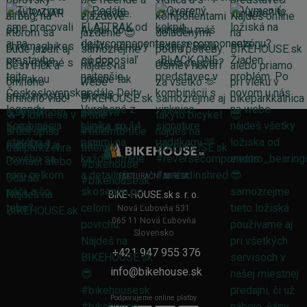
FAKTURAČNÍ ADRESA
BIKE-HOUSE.sk s. r. o.
Nová Ľubovňa 531
065 11 Nová Ľubovňa
Slovensko
+421 947 955 376
info@bikehouse.sk
Podporujeme online platby