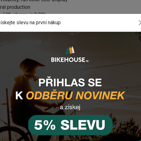
ral production
r, 60% charge in 2:00h
d ANT+ wireless display signal with e-bike profile
ískejte slevu na první nákup
720~780mm (S: 720mm, M:750mm, L/XL/XXL: 780mm)
ustable, Forged Aluminium
80mm [F],160mm [R]
eed
SA MegaTooth Direct-mount 1X steel 36T