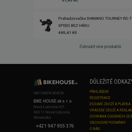
Prehadzovačka SHIMANO TOURNEY RD-T
SPEED BEZ HÁKU
465,61 Kč
Zobrazit více produktů
DŮLEŽITÉ ODKAZ
PŘIHLÁŠENÍ
FAKTURAČNÍ ADRESA
REGISTRACE
BIKE-HOUSE.sk s. r. o.
DODANÍ ZBOŽÍ A PLATBA
Nová Ľubovňa 531
VRACENÍ ZBOŽÍ A REKLA
065 11 Nová Ľubovňa
OCHRANA OSOBNÍCH ÚD
Slovensko
OBCHODNÍ PODMÍNKY
+421 947 955 376
O NÁS