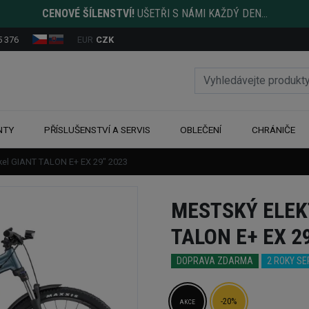
CENOVÉ ŠÍLENSTVÍ!
UŠETŘI S NÁMI KAŽDÝ DEN...
5 376
EUR
CZK
NTY
PŘÍSLUŠENSTVÍ A SERVIS
OBLEČENÍ
CHRÁNIČE
ykel GIANT TALON E+ EX 29" 2023
MESTSKÝ ELEK
TALON E+ EX 2
DOPRAVA ZDARMA
2 ROKY S
-20%
AKCE