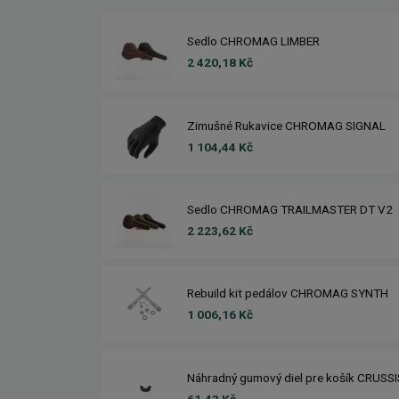
Sedlo CHROMAG LIMBER
2 420,18 Kč
Zimušné Rukavice CHROMAG SIGNAL
1 104,44 Kč
Sedlo CHROMAG TRAILMASTER DT V2
2 223,62 Kč
Rebuild kit pedálov CHROMAG SYNTH
1 006,16 Kč
Náhradný gumový diel pre košík CRUSS
61,43 Kč