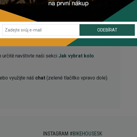
 [R] 135mm QR
re Bead, Dual Compound 60TPI
ODEBÍRAT
ne Steady E6 rear
určitě navštivte naši sekci
Jak vybrat kolo
.
ebo využijte náš
chat
(zelené tlačítko vpravo dole).
INSTAGRAM
#BIKEHOUSESK