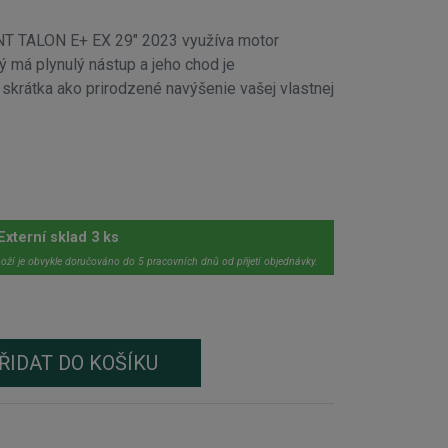
NT TALON E+ EX 29" 2023 využíva motor
 má plynulý nástup a jeho chod je
, skrátka ako prirodzené navýšenie vašej vlastnej
Externí sklad 3 ks
oží je obvykle doručováno do 5 pracovních dnů od přijetí objednávky.
ŘIDAT DO KOŠÍKU