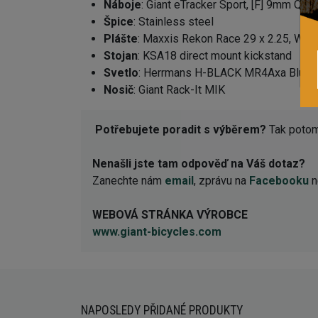
Náboje
: Giant eTracker Sport, [F] 9mm QR
Špice
: Stainless steel
Plášte
: Maxxis Rekon Race 29 x 2.25, Wi
Stojan
: KSA18 direct mount kickstand
Svetlo
: Herrmans H-BLACK MR4Axa BlueLi
Nosič
: Giant Rack-It MIK
Potřebujete poradit s výběrem?
Tak potom 
Nenašli jste tam odpověď na Váš dotaz?
Zanechte nám
email
, zprávu na
Facebooku
n
WEBOVÁ STRÁNKA VÝROBCE
www.giant-bicycles.com
NAPOSLEDY PŘIDANÉ PRODUKTY