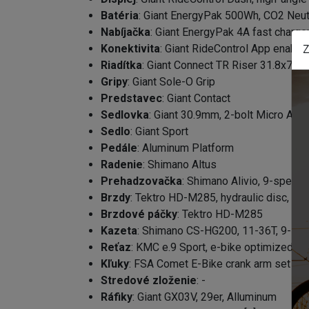
Batéria
: Giant EnergyPak 500Wh, CO2 Neut
Nabíjačka
: Giant EnergyPak 4A fast charge
Konektivita
: Giant RideControl App enable
Z
Riadítka
: Giant Connect TR Riser 31.8x
Gripy
: Giant Sole-O Grip
Predstavec
: Giant Contact
Sedlovka
: Giant 30.9mm, 2-bolt Micro Adj
Sedlo
: Giant Sport
Pedále
: Aluminum Platform
Radenie
: Shimano Altus
Prehadzovačka
: Shimano Alivio, 9-speed
Brzdy
: Tektro HD-M285, hydraulic disc, 1
Brzdové páčky
: Tektro HD-M285
Kazeta
: Shimano CS-HG200, 11-36T, 9-sp
Reťaz
: KMC e.9 Sport, e-bike optimized
Kľuky
: FSA Comet E-Bike crank arm set F
Stredové zloženie
: -
Ráfiky
: Giant GX03V, 29er, Alluminum