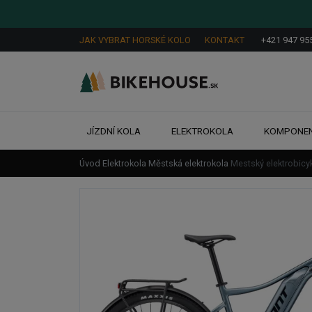
JAK VYBRAT HORSKÉ KOLO
KONTAKT
+421 947 95
JÍZDNÍ KOLA
ELEKTROKOLA
KOMPONE
Úvod
Elektrokola
Městská elektrokola
Mestský elektrobic