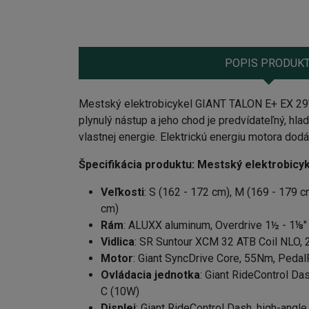
POPIS PRODUK
Mestský elektrobicykel GIANT TALON E+ EX 29"
plynulý nástup a jeho chod je predvídateľný, hla
vlastnej energie. Elektrickú energiu motora dod
Špecifikácia produktu:
Mestský elektrobicy
Veľkosti
: S (162 - 172 cm), M (169 - 179 c
cm)
Rám
: ALUXX aluminum, Overdrive 1½ - 1⅛"
Vidlica
: SR Suntour XCM 32 ATB Coil NLO, 
Motor
: Giant SyncDrive Core, 55Nm, Peda
Ovládacia jednotka
: Giant RideControl Da
C (10W)
Displej
: Giant RideControl Dash, high-angle v