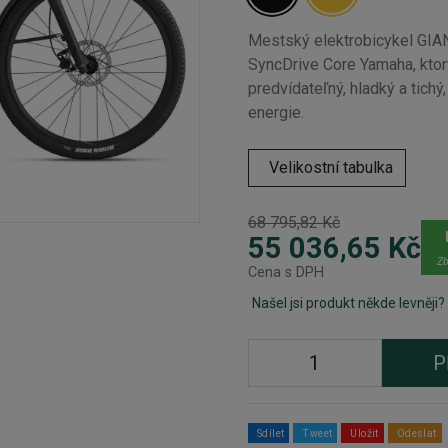
Mestský elektrobicykel GIA
SyncDrive Core Yamaha, ktorý
predvídateľný, hladký a tichý
energie.
Velikostní tabulka
68 795,82 Kč
55 036,65 Kč
Zb
Cena s DPH
Našel jsi produkt někde levněji?
P
Sdílet
Tweet
Uložit
Odeslat