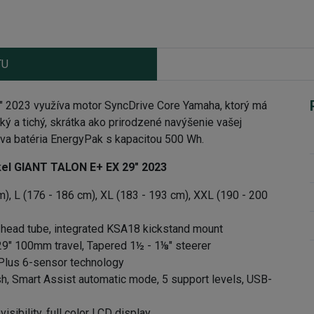
TU
 2023 využíva motor SyncDrive Core Yamaha, ktorý má
dký a tichý, skrátka ako prirodzené navýšenie vašej
áva batéria EnergyPak s kapacitou 500 Wh.
kel GIANT TALON E+ EX 29" 2023
m), L (176 - 186 cm), XL (183 - 193 cm), XXL (190 - 200
 head tube, integrated KSA18 kickstand mount
29" 100mm travel, Tapered 1½ - 1⅛" steerer
lPlus 6-sensor technology
sh, Smart Assist automatic mode, 5 support levels, USB-
isibility, full color LCD display