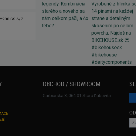
Y200 GS 6/7
Y
OBCHOD / SHOWROOM
SL
Garbiarska 8, 064 01 Stará Ľubovňa
OD
MACE
AJŮ