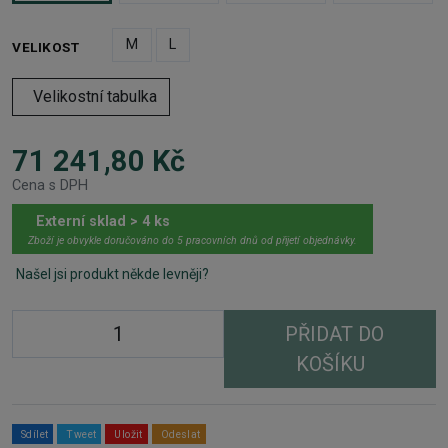
M
L
VELIKOST
Velikostní tabulka
71 241,80 Kč
Cena s DPH
Externí sklad > 4 ks
Zboží je obvykle doručováno do 5 pracovních dnů od přijetí objednávky.
Našel jsi produkt někde levněji?
PŘIDAT DO
KOŠÍKU
Sdílet
Tweet
Uložit
Odeslat