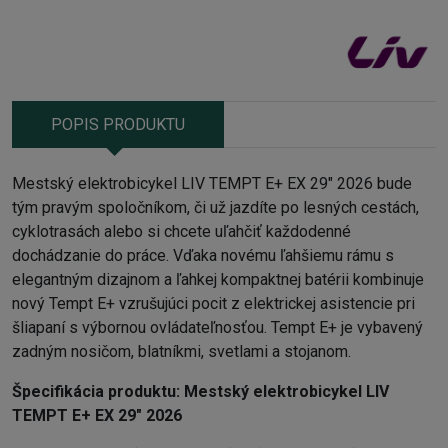
POPIS PRODUKTU
Mestský elektrobicykel LIV TEMPT E+ EX 29" 2026 bude
tým pravým spoločníkom, či už jazdíte po lesných cestách,
cyklotrasách alebo si chcete uľahčiť každodenné
dochádzanie do práce. Vďaka novému ľahšiemu rámu s
elegantným dizajnom a ľahkej kompaktnej batérii kombinuje
nový Tempt E+ vzrušujúci pocit z elektrickej asistencie pri
šliapaní s výbornou ovládateľnosťou. Tempt E+ je vybavený
zadným nosičom, blatníkmi, svetlami a stojanom.
Špecifikácia produktu:
Mestský elektrobicykel LIV
TEMPT E+ EX 29" 2026