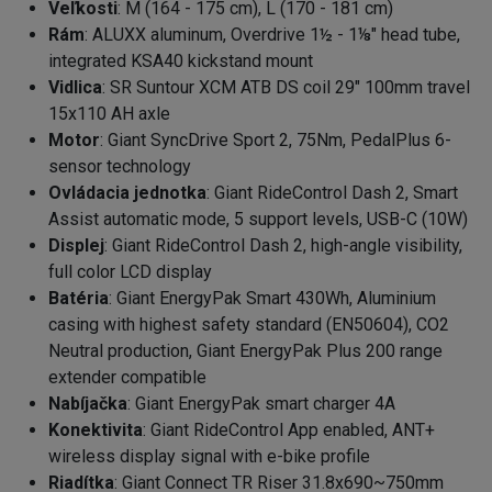
Veľkosti
: M (164 - 175 cm), L (170 - 181 cm)
Rám
: ALUXX aluminum, Overdrive 1½ - 1⅛" head tube,
integrated KSA40 kickstand mount
Vidlica
: SR Suntour XCM ATB DS coil 29" 100mm travel
15x110 AH axle
Motor
: Giant SyncDrive Sport 2, 75Nm, PedalPlus 6-
sensor technology
Ovládacia jednotka
: Giant RideControl Dash 2, Smart
Assist automatic mode, 5 support levels, USB-C (10W)
Displej
: Giant RideControl Dash 2, high-angle visibility,
full color LCD display
Batéria
: Giant EnergyPak Smart 430Wh, Aluminium
casing with highest safety standard (EN50604), CO2
Neutral production, Giant EnergyPak Plus 200 range
extender compatible
Nabíjačka
: Giant EnergyPak smart charger 4A
Konektivita
: Giant RideControl App enabled, ANT+
wireless display signal with e-bike profile
Riadítka
: Giant Connect TR Riser 31.8x690~750mm