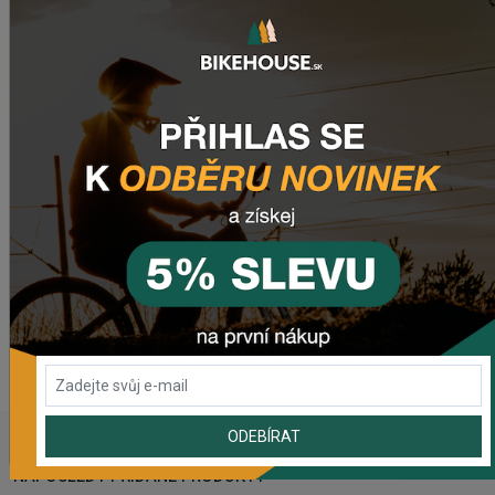
Plášte
: Maxxis Rekon XS-S: 29x2.4" Wire Bead 60TPI
Svetlo
: Recon EL50 Axa BlueLine Steady E6 rear
Nosič
: Rack-It MIK
Potřebujete poradit s výběrem?
Tak potom určitě
navštivte naši sekci
Jak vybrat kolo
.
Nenašli jste tam odpověď na Váš dotaz?
Zanechte nám
email
, zprávu na
Facebooku
nebo
využijte náš
chat
(zelené tlačítko vpravo dole).
WEBOVÁ STRÁNKA VÝROBCE
www.liv-cycling.com
ODEBÍRAT
NAPOSLEDY PŘIDANÉ PRODUKTY