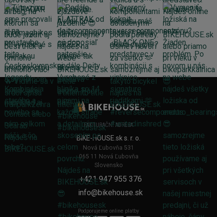
FAKTURAČNÍ ADRESA
BIKE-HOUSE.sk s. r. o.
Nová Ľubovňa 531
065 11 Nová Ľubovňa
Slovensko
+421 947 955 376
info@bikehouse.sk
Podporujeme online platby