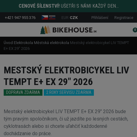
CENOVÉ ŠÍLENSTVÍ!
UŠETŘI S NÁMI KAŽDÝ DEN...
+421 947 955 376
EUR
CZK
Přihlášení
Registrace
0
Úvod
Elektrokola
Městská elektrokola
Mestský elektrobicykel LIV TEMPT
E+ EX 29" 2026
MESTSKÝ ELEKTROBICYKEL LIV
TEMPT E+ EX 29" 2026
DOPRAVA ZDARMA
2 ROKY SERVISU ZDARMA
Mestský elektrobicykel LIV TEMPT E+ EX 29" 2026 bude
tým pravým spoločníkom, či už jazdíte po lesných cestách,
cyklotrasách alebo si chcete uľahčiť každodenné
dochádzanie do práce.