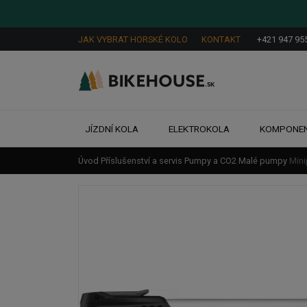
JAK VYBRAT HORSKÉ KOLO
KONTAKT
+421 947 95
JÍZDNÍ KOLA
ELEKTROKOLA
KOMPONE
Úvod
Příslušenství a servis
Pumpy a CO2
Malé pumpy
Min