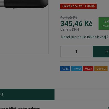
Sleva končí za
11:36:05
454,55 Kč
Ex
345,46 Kč
Zboží
Cena s DPH
Našel jsi produkt někde levněji?
P
Sdílet
Tweet
Uložit
Odeslat
TU
a s hliníkovým válcem.