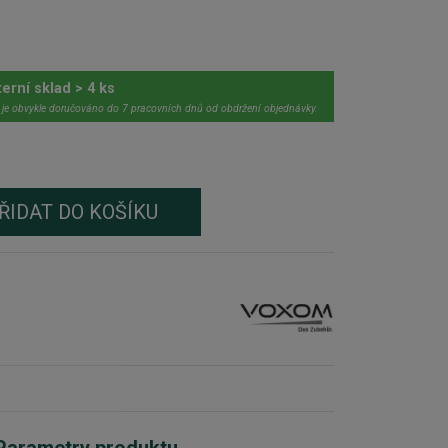
terní sklad > 4 ks
 je obvykle doručováno do 7 pracovních dnů od obdržení objednávky.
ŘIDAT DO KOŠÍKU
Parametry produktu