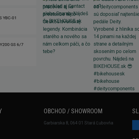
IS YBC-01
Y200 GS 6/7
Y
OBCHOD / SHOWROOM
SL
Garbiarska 8, 064 01 Stará Ľubovňa