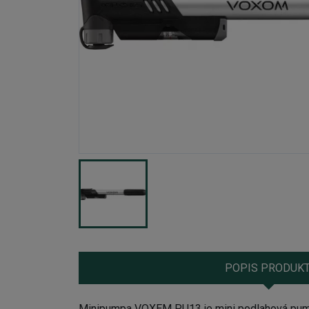
POPIS PRODUK
Minipumpa VOXEM PU13 je mini podlahová pump