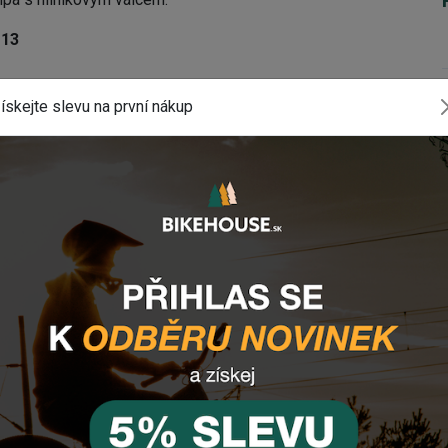
U13
ískejte slevu na první nákup
é komponenty? Zanechte nám
email
, zprávu
dré tlačítko vpravo dole).