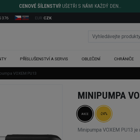
CENOVÉ ŠÍLENSTVÍ!
UŠETŘI S NÁMI KAŽDÝ DEN...
5 376
EUR
CZK
NTY
PŘÍSLUŠENSTVÍ A SERVIS
OBLEČENÍ
CHRÁNIČE
ipumpa VOXEM PU13
MINIPUMPA VO
-24%
AKCE
Minipumpa VOXEM PU13 je m