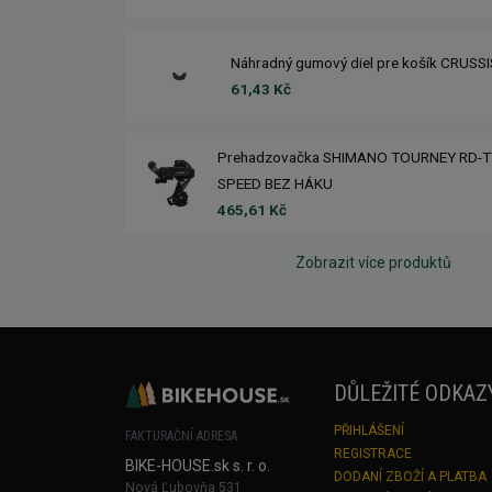
Náhradný gumový diel pre košík CRUSS
61,43 Kč
Prehadzovačka SHIMANO TOURNEY RD-T
SPEED BEZ HÁKU
465,61 Kč
Zobrazit více produktů
DŮLEŽITÉ ODKAZ
PŘIHLÁŠENÍ
FAKTURAČNÍ ADRESA
REGISTRACE
BIKE-HOUSE.sk s. r. o.
DODANÍ ZBOŽÍ A PLATBA
Nová Ľubovňa 531