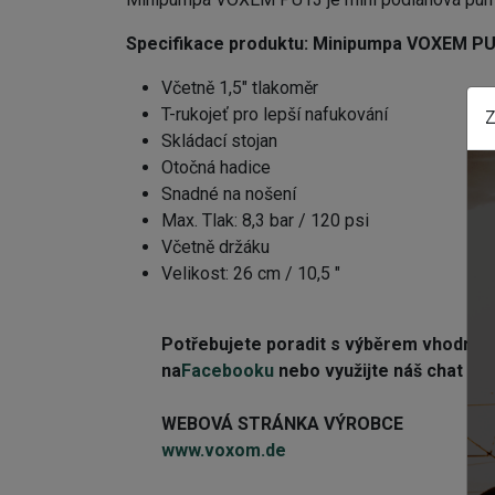
Specifikace produktu: Minipumpa VOXEM P
Včetně 1,5" tlakoměr
T-rukojeť pro lepší nafukování
Z
Skládací stojan
Otočná hadice
Snadné na nošení
Max. Tlak: 8,3 bar / 120 psi
Včetně držáku
Velikost: 26 cm / 10,5 "
Potřebujete poradit s výběrem vhodn
na
Facebooku
nebo využijte náš chat (mo
WEBOVÁ STRÁNKA VÝROBCE
www.voxom.de