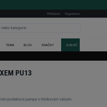
Přihlášení
Registrace
TEAM
BLOG
ZNAČKY
0,00 KČ
XEM PU13
ini podlahová pumpa s hliníkovým válcem.