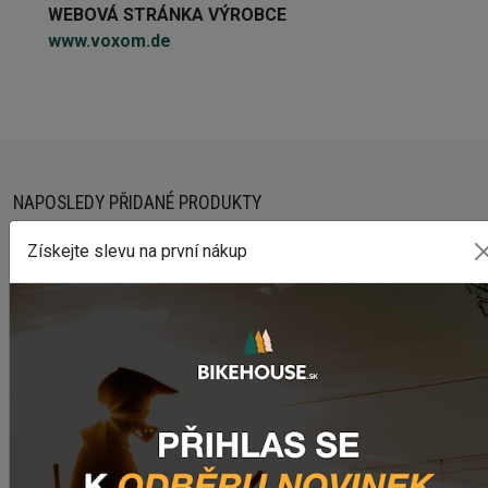
WEBOVÁ STRÁNKA VÝROBCE
www.voxom.de
NAPOSLEDY PŘIDANÉ PRODUKTY
Získejte slevu na první nákup
Predné svetlo CRUSSIS CRS 1200
1 841,55 Kč
Zadné svetlo CRUSSIS CRS 20
503,69 Kč
Dres CRUSSIS