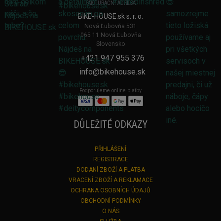
FAKTURAČNÍ ADRESA
BIKE-HOUSE.sk s. r. o.
Nová Ľubovňa 531
065 11 Nová Ľubovňa
Slovensko
+421 947 955 376
info@bikehouse.sk
Podporujeme online platby
DŮLEŽITÉ ODKAZY
PŘIHLÁŠENÍ
REGISTRACE
DODANÍ ZBOŽÍ A PLATBA
VRACENÍ ZBOŽÍ A REKLAMACE
OCHRANA OSOBNÍCH ÚDAJŮ
OBCHODNÍ PODMÍNKY
O NÁS