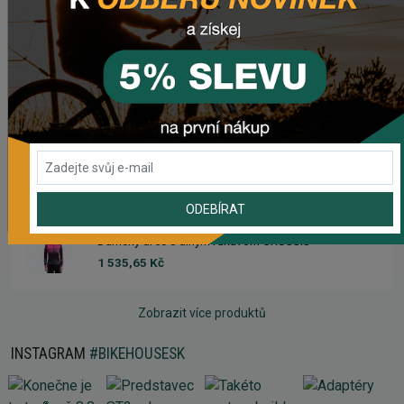
1 633,93 Kč
Dámsky dres CRUSSIS
1 633,93 Kč
Dres s dlhým rukávom CRUSSIS
1 535,65 Kč
ODEBÍRAT
Dámsky dres s dlhým rukávom CRUSSIS
1 535,65 Kč
Zobrazit více produktů
INSTAGRAM
#BIKEHOUSESK