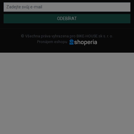
ODEBÍRAT
© Všechna práva vyhrazena pro BIKE-HOUSE.sk s. r. o.
Pronájem eshopu