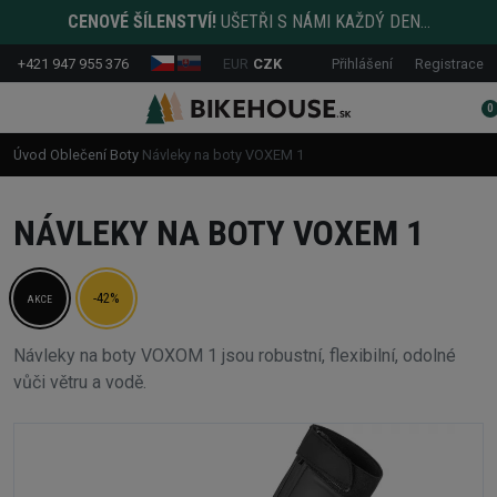
CENOVÉ ŠÍLENSTVÍ!
UŠETŘI S NÁMI KAŽDÝ DEN...
+421 947 955 376
EUR
CZK
Přihlášení
Registrace
0
Úvod
Oblečení
Boty
Návleky na boty VOXEM 1
NÁVLEKY NA BOTY VOXEM 1
-42%
AKCE
Návleky na boty VOXOM 1 jsou robustní, flexibilní, odolné
vůči větru a vodě.