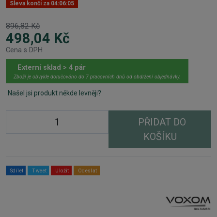
Sleva končí za
04:06:04
896,82 Kč
498,04 Kč
Cena s DPH
Externí sklad > 4 pár
Zboží je obvykle doručováno do 7 pracovních dnů od obdržení objednávky.
Našel jsi produkt někde levněji?
PŘIDAT DO
KOŠÍKU
Sdílet
Tweet
Uložit
Odeslat