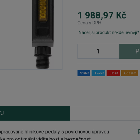
1 988,97 Kč
Cena s DPH
Našel jsi produkt někde levněji?
P
Sdílet
Tweet
Uložit
Odeslat
TU
acované hliníkové pedály s povrchovou úpravou
y pro optimální viditelnost a bezpečnost.