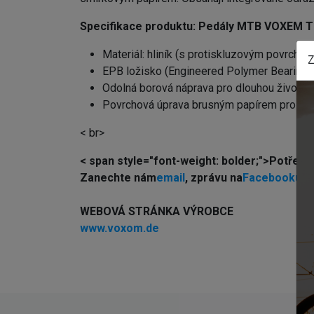
Specifikace produktu:
Pedály MTB VOXEM T
Materiál: hliník (s protiskluzovým povrchem
Z
EPB ložisko (Engineered Polymer Bearing)
Odolná borová náprava pro dlouhou životno
Povrchová úprava brusným papírem pro lepš
< br>
< span style="font-weight: bolder;">Potře
Z
anechte nám
email
, zprávu na
Facebooku
ne
WEBOVÁ STRÁNKA VÝROBCE
www.voxom.de