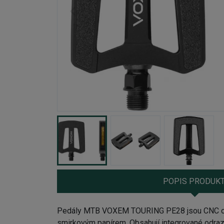
POPIS PRODUK
Pedály MTB VOXEM TOURING PE28 jsou CNC opr
smirkovým papírem. Obsahují integrované odrazk