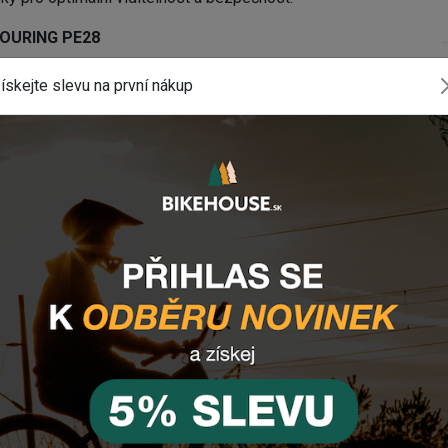
OURING PE28
)
ískejte slevu na první nákup
st
í přilnavost
bujete poradit s výběrem vhodné komponenty?
bo využijte náš chat (modré tlačítko vpravo dole).