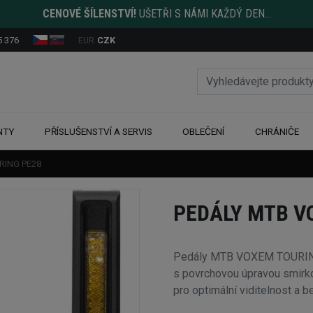
CENOVÉ ŠÍLENSTVÍ!
UŠETŘI S NÁMI KAŽDÝ DEN...
5 376
EUR
CZK
NTY
PŘÍSLUŠENSTVÍ A SERVIS
OBLEČENÍ
CHRÁNIČE
RING PE28
PEDÁLY MTB V
Pedály MTB VOXEM TOURING 
s povrchovou úpravou smirk
pro optimální viditelnost a 