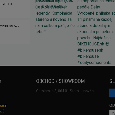
IS YBC-01
Y200 GS 6/7
Y
OBCHOD / SHOWROOM
SL
Garbiarska 8, 064 01 Stará Ľubovňa
OD
MACE
AJŮ