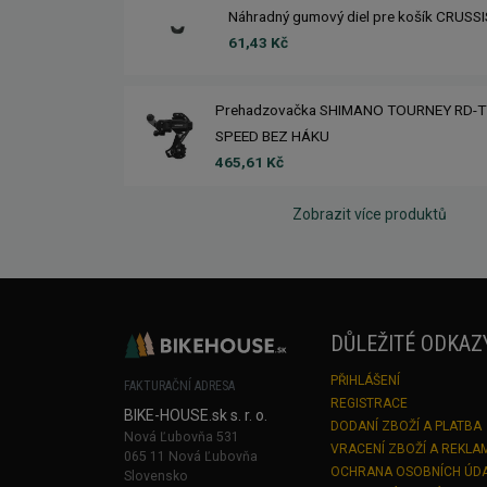
Náhradný gumový diel pre košík CRUSS
61,43 Kč
Prehadzovačka SHIMANO TOURNEY RD-T
SPEED BEZ HÁKU
465,61 Kč
Zobrazit více produktů
DŮLEŽITÉ ODKAZ
PŘIHLÁŠENÍ
FAKTURAČNÍ ADRESA
REGISTRACE
BIKE-HOUSE.sk s. r. o.
DODANÍ ZBOŽÍ A PLATBA
Nová Ľubovňa 531
VRACENÍ ZBOŽÍ A REKLA
065 11 Nová Ľubovňa
OCHRANA OSOBNÍCH ÚD
Slovensko