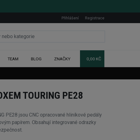
Přihlášení
Registrace
TEAM
BLOG
ZNAČKY
0,00 KČ
OXEM TOURING PE28
PE28 jsou CNC opracované hliníkové pedály
ovým papírem. Obsahují integrované odrazky
bezpečnost.