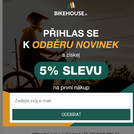
NAPOSLEDY PŘIDANÉ PRODUKTY
Sedlo CHROMAG LIMBER
2 420,18 Kč
Zimušné Rukavice CHROMAG SIGNAL
1 104,44 Kč
Sedlo CHROMAG TRAILMASTER DT V2
2 223,62 Kč
Rebuild kit pedálov CHROMAG SYNTH
1 006,16 Kč
ODEBÍRAT