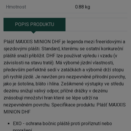
Hmotnost
0.88 kg
POPIS PRODUKTU
Plášť MAXXIS MINION DHF je legenda mezi freeridovými a
sjezdovými plášti. Standard, kterému se ostatní konkureční
pláště snaží přiblížit. DHF lze používat vpředu i vzadu (v
závislosti na stavu tratě). Má výborné jízdní vlastnosti,
především perfektně sedí v zatáčkách a výborně drží stopu
při rychlé jízdě. Je navržen pro nezpevněné přírodní povrchy,
jako je šotolina, bláto i hlína. Zešikmené výstupky ve středu
dezénu snižují valivý odpor, příčné drážky v dezénu
znásobují množství hran které se lépe udrží na
nezpevněném povrchu. Specifikace produktu: Plášť MAXXIS
MINION DHF
EXO - ochrana bočnic pláště proti proříznutí nebo
proražení