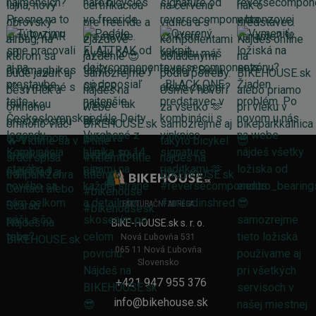
FAKTURAČNÍ ADRESA
BIKE-HOUSE.sk s. r. o.
Nová Ľubovňa 531
065 11 Nová Ľubovňa
Slovensko
+421 947 955 376
info@bikehouse.sk