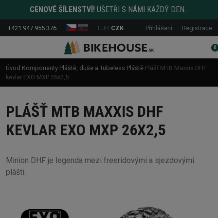
CENOVÉ ŠÍLENSTVÍ!
UŠETŘI S NÁMI KAŽDÝ DEN...
+421 947 955 376
EUR
CZK
Přihlášení
Registrace
0
Úvod
Komponenty
Pláště, duše a Tubeless
Pláště
Plášť MTB Maxxis DHF
kevlar EXO MXP 26x2,5
PLÁŠŤ MTB MAXXIS DHF
KEVLAR EXO MXP 26X2,5
Minion DHF je legenda mezi freeridovými a sjezdovými
plášti.