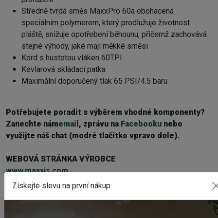
Středně tvrdá směs MaxxPro 60a obohacená
speciálním polymerem, který prodlužuje životnost
pláště, snižuje opotřebení běhounu, přičemž zachovává
stejné výhody, jaké mají měkké směsi
Kord s hustotou vláken 60TPI
Kevlarová skládací patka
Maximální doporučený tlak 65 PSI/4.5 baru
Potřebujete poradit s výběrem vhodné komponenty?
Z
anechte nám
email
, zprávu na
Facebooku
nebo
využijte náš chat (modré tlačítko vpravo dole).
WEBOVÁ STRÁNKA VÝROBCE
www.maxxis.com
Získejte slevu na první nákup