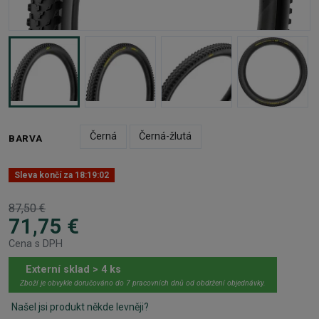
Černá
Černá-žlutá
BARVA
Sleva končí za
18:19:01
87,50 €
71,75 €
Cena s DPH
Externí sklad > 4 ks
Zboží je obvykle doručováno do 7 pracovních dnů od obdržení objednávky.
Našel jsi produkt někde levněji?