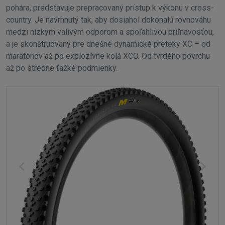
pohára, predstavuje prepracovaný prístup k výkonu v cross-
country. Je navrhnutý tak, aby dosiahol dokonalú rovnováhu
medzi nízkym valivým odporom a spoľahlivou priľnavosťou,
a je skonštruovaný pre dnešné dynamické preteky XC – od
maratónov až po explozívne kolá XCO. Od tvrdého povrchu
až po stredne ťažké podmienky.