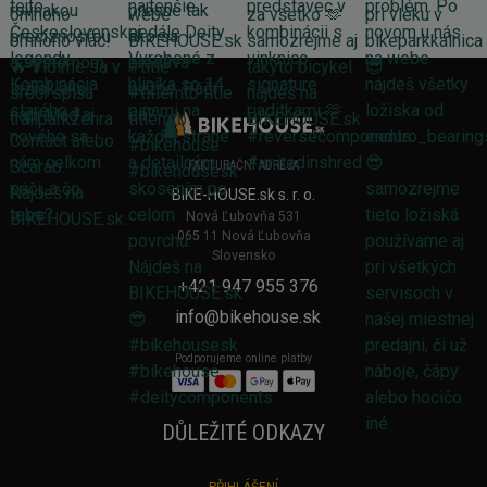
FAKTURAČNÍ ADRESA
BIKE-HOUSE.sk s. r. o.
Nová Ľubovňa 531
065 11 Nová Ľubovňa
Slovensko
+421 947 955 376
info@bikehouse.sk
Podporujeme online platby
DŮLEŽITÉ ODKAZY
PŘIHLÁŠENÍ