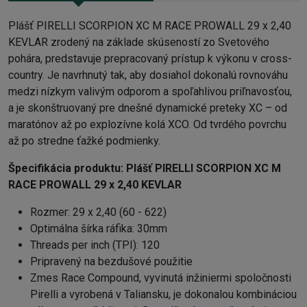
Plášť PIRELLI SCORPION XC M RACE PROWALL 29 x 2,40
KEVLAR zrodený na základe skúseností zo Svetového
pohára, predstavuje prepracovaný prístup k výkonu v cross-
country. Je navrhnutý tak, aby dosiahol dokonalú rovnováhu
medzi nízkym valivým odporom a spoľahlivou priľnavosťou,
a je skonštruovaný pre dnešné dynamické preteky XC – od
maratónov až po explozívne kolá XCO. Od tvrdého povrchu
až po stredne ťažké podmienky.
Špecifikácia produktu:
Plášť PIRELLI SCORPION XC M
RACE PROWALL 29 x 2,40 KEVLAR
Rozmer: 29 x 2,40 (60 - 622)
Optimálna šírka ráfika: 30mm
Threads per inch (TPI): 120
Pripravený na bezdušové použitie
Zmes Race Compound, vyvinutá inžiniermi spoločnosti
Pirelli a vyrobená v Taliansku, je dokonalou kombináciou