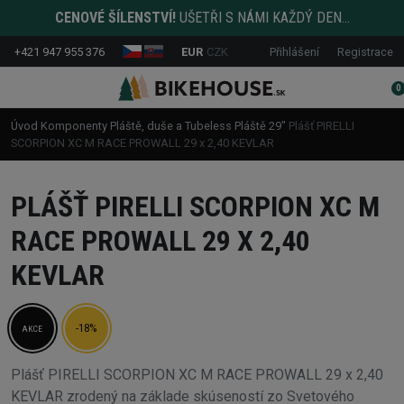
CENOVÉ ŠÍLENSTVÍ!
UŠETŘI S NÁMI KAŽDÝ DEN...
+421 947 955 376
EUR
CZK
Přihlášení
Registrace
0
Úvod
Komponenty
Pláště, duše a Tubeless
Pláště
29"
Plášť PIRELLI
SCORPION XC M RACE PROWALL 29 x 2,40 KEVLAR
PLÁŠŤ PIRELLI SCORPION XC M
RACE PROWALL 29 X 2,40
KEVLAR
-18%
AKCE
Plášť PIRELLI SCORPION XC M RACE PROWALL 29 x 2,40
KEVLAR zrodený na základe skúseností zo Svetového