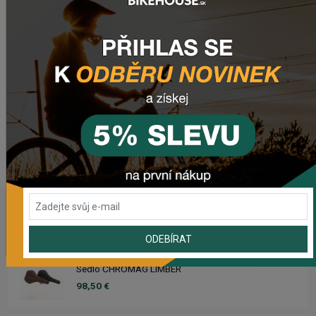
konkrétne 120 a 60 tpi.
Potřebujete poradit s výběrem vhodné
komponenty?
Zanechte nám
email
, zprávu na
Facebooku
nebo
využijte náš
chat
(zelené tlačítko vpravo dole).
WEBOVÁ STRÁNKA VÝROBCE
www.pirelli.com
NAPOSLEDY PŘIDANÉ PRODUKTY
ODEBÍRAT
Sedlo CHROMAG LIMBER
98,50 €