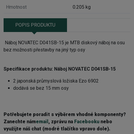
Hmotnost
0.205 kg
POPIS PRODUKTU
Náboj NOVATEC D041SB-15 je MTB diskový náboj
na osu
bez možnosti přestavby
na jiný typ osy
Specifikace produktu: Náboj NOVATEC D041SB-15
2 japonská průmyslová ložiska
Ezo 6902
dodává se bez 15 mm osy
Potřebujete poradit s výběrem vhodné komponenty?
Z
anechte nám
email
, zprávu na
Facebooku
nebo
využijte náš chat (modré tlačítko vpravo dole).