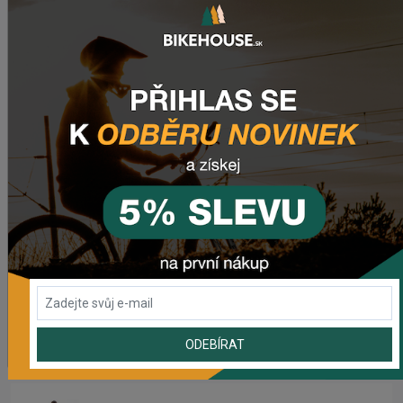
NAPOSLEDY PŘIDANÉ PRODUKTY
Predné svetlo CRUSSIS CRS 1200
1 841,55 Kč
Zadné svetlo CRUSSIS CRS 20
503,69 Kč
Dres CRUSSIS
1 633,93 Kč
Dámsky dres CRUSSIS
ODEBÍRAT
1 633,93 Kč