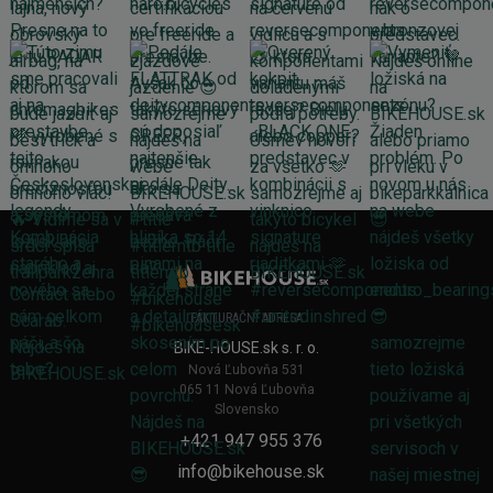
FAKTURAČNÍ ADRESA
BIKE-HOUSE.sk s. r. o.
Nová Ľubovňa 531
065 11 Nová Ľubovňa
Slovensko
+421 947 955 376
info@bikehouse.sk