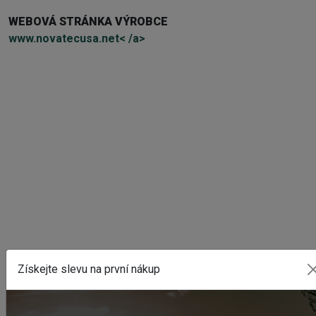
WEBOVÁ STRÁNKA VÝROBCE
www.novatecusa.net< /a>
Externí sklad...
Získejte slevu na první nákup