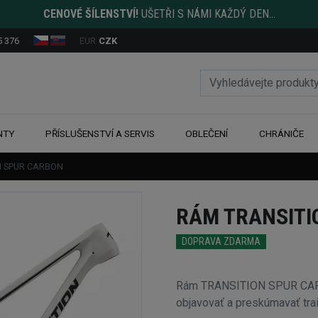
CENOVÉ ŠÍLENSTVÍ!
UŠETŘI S NÁMI KAŽDÝ DEN...
5 376
EUR
CZK
NTY
PŘÍSLUŠENSTVÍ A SERVIS
OBLEČENÍ
CHRÁNIČE
N SPUR CARBON
RÁM TRANSITI
DOPRAVA ZDARMA
Rám TRANSITION SPUR CARBO
objavovať a preskúmavať trail