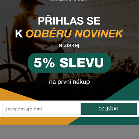
hyt)
50mm | Medium 280mm | Large 330mm | XL 330mm
komponenty?
ebo využijte náš
chat
(zelené tlačítko vpravo dole).
ODEBÍRAT