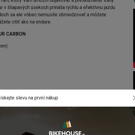
m, ktorý Vám umožní objavovať a preskúmavať traily
ur v šliapavých úsekoch prináša rýchlu a efektívnu jazdu
azdoch sa ale vôbec nemusíte obmedzovať a môžete
ete cítiť ako na endure.
UR CARBON
0mm)
lný s 190mm x 37.5mm)
ískejte slevu na první nákup
x 8mm Bottom
tack
Max rozmer kotúča 180mm