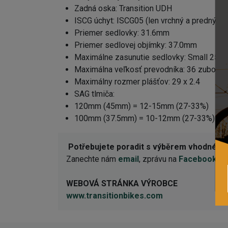
Zadná oska: Transition UDH
ISCG úchyt: ISCG05 (len vrchný a predný úc
Priemer sedlovky: 31.6mm
Priemer sedlovej objímky: 37.0mm
Maximálne zasunutie sedlovky: Small 2
Maximálna veľkosť prevodníka: 36 zubov
Maximálny rozmer plášťov: 29 x 2.4
SAG tlmiča:
120mm (45mm) = 12-15mm (27-33%)
100mm (37.5mm) = 10-12mm (27-33%)
Potřebujete poradit s výběrem vhodné 
Zanechte nám
email
, zprávu na
Facebooku
n
WEBOVÁ STRÁNKA VÝROBCE
www.transitionbikes.com