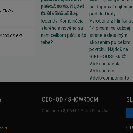
IS YBC-01
Y200 GS 6/7
Y
OBCHOD / SHOWROOM
SL
Garbiarska 8, 064 01 Stará Ľubovňa
OD
MACE