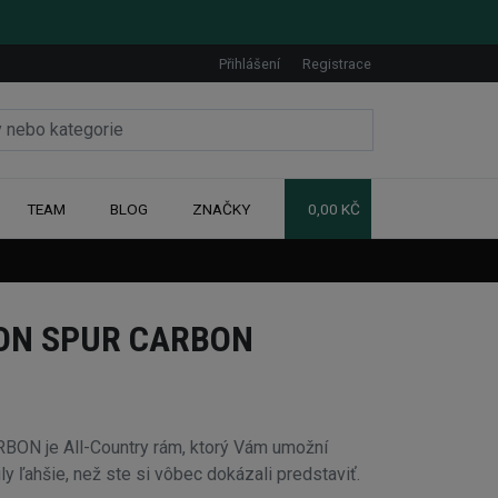
Přihlášení
Registrace
TEAM
BLOG
ZNAČKY
0,00 KČ
ON SPUR CARBON
N je All-Country rám, ktorý Vám umožní
y ľahšie, než ste si vôbec dokázali predstaviť.