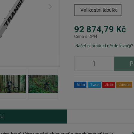
Velikostní tabulka
92 874,79 Kč
Cena s DPH
Našel jsi produkt někde levněji?
P
Sdílet
Tweet
Uložit
Odeslat
TU