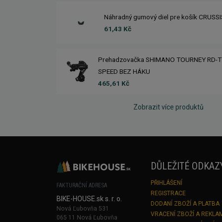
Náhradný gumový diel pre košík CRUSS
61,43 Kč
Prehadzovačka SHIMANO TOURNEY RD-T
SPEED BEZ HÁKU
465,61 Kč
Zobrazit více produktů
DŮLEŽITÉ ODKAZ
PŘIHLÁŠENÍ
FAKTURAČNÍ ADRESA
REGISTRACE
BIKE-HOUSE.sk s. r. o.
DODANÍ ZBOŽÍ A PLATBA
Nová Ľubovňa 531
VRACENÍ ZBOŽÍ A REKLA
065 11 Nová Ľubovňa