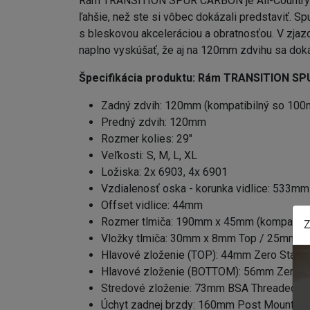
Rám TRANSITION SPUR CARBON je All-Country rá
ľahšie, než ste si vôbec dokázali predstaviť. Sp
s bleskovou akceleráciou a obratnosťou. V zj
naplno vyskúšať, že aj na 120mm zdvihu sa dokáž
Špecifikácia produktu:
Rám TRANSITION SP
Zadný zdvih: 120mm (kompatibilný so 10
Predný zdvih: 120mm
Rozmer kolies: 29"
Veľkosti: S, M, L, XL
Ložiska: 2x 6903, 4x 6901
Vzdialenosť oska - korunka vidlice: 533mm
Offset vidlice: 44mm
Rozmer tlmiča: 190mm x 45mm (kompatibi
Z
Vložky tlmiča: 30mm x 8mm Top / 25mm 
Hlavové zloženie (TOP): 44mm Zero Stack
Hlavové zloženie (BOTTOM): 56mm Zero S
Stredové zloženie: 73mm BSA Threaded
Úchyt zadnej brzdy: 160mm Post Mount, 