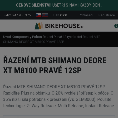
CENOVÉ ŠÍLENSTVÍ!
UŠETŘI S NÁMI KAŽDÝ DEN...
+421 947 955 376
EUR
CZK
Přihlášení
Registrace
0
Úvod
Komponenty
Pohon
Řazení
Pravé
12 rychlostní
Řazení MTB
SHIMANO DEORE XT M8100 PRAVÉ 12SP
ŘAZENÍ MTB SHIMANO DEORE
XT M8100 PRAVÉ 12SP
Řazení MTB SHIMANO DEORE XT M8100 PRAVÉ 12SP
Rapidfire Plus na objímku. O 20% rychlejší přístup k páčce. O
35% nižší síla potřebná k přeřazení (vs. SLM8000). Použité
technologie: 2- Way Release, Multi Release, Instant Release