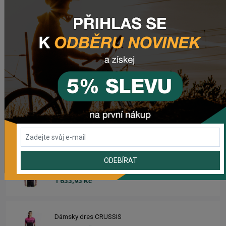
Prehadzovačka SHIMANO ALTUS RD-M310 7/8SP
563,89 Kč
Predné svetlo CRUSSIS CRS 1200
1 841,55 Kč
Zadné svetlo CRUSSIS CRS 20
503,69 Kč
ODEBÍRAT
Dres CRUSSIS
1 633,93 Kč
Dámsky dres CRUSSIS