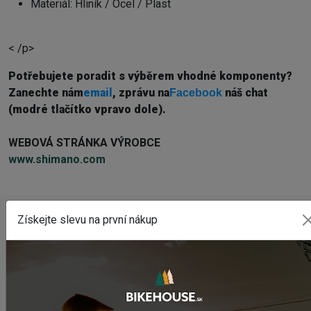
Materiál: Hliník / Ocel / Plast
< /p>
Potřebujete poradit s výběrem vhodné komponenty?
Z
anechte nám
email
, zprávu na
náš chat
Facebook
(modré tlačítko vpravo dole).
WEBOVÁ STRÁNKA VÝROBCE
www.shimano.com
Získejte slevu na první nákup
NAPOSLEDY PŘIDANÉ PRODUKTY
Prehadzovačka SHIMANO TOURNEY RD-TY200 GS 6/7
SPEED BEZ HÁKU
465,61 Kč