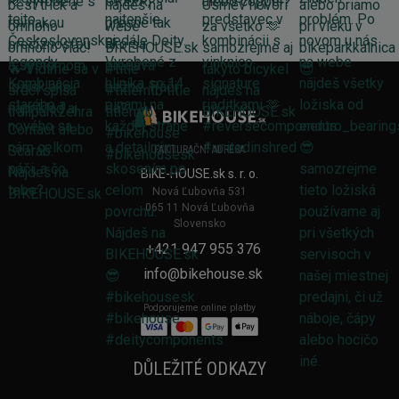
FAKTURAČNÍ ADRESA
BIKE-HOUSE.sk s. r. o.
Nová Ľubovňa 531
065 11 Nová Ľubovňa
Slovensko
+421 947 955 376
info@bikehouse.sk
Podporujeme online platby
DŮLEŽITÉ ODKAZY