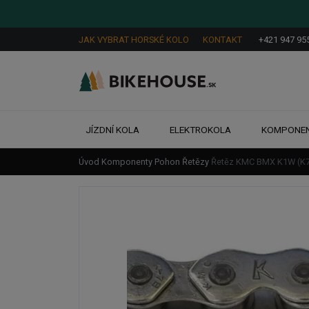
JAK VYBRAT HORSKÉ KOLO
KONTAKT
+421 947 95
JÍZDNÍ KOLA
ELEKTROKOLA
KOMPONE
Úvod
Komponenty
Pohon
Řetězy
Řetěz KMC BMX K1W (K7