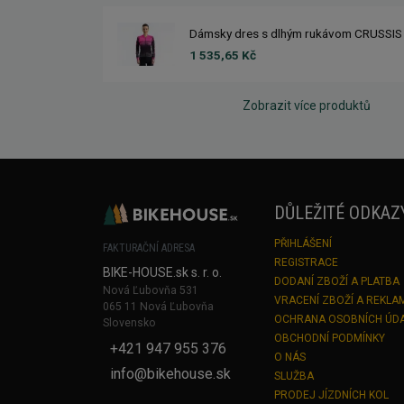
Dámsky dres s dlhým rukávom CRUSSIS
1 535,65 Kč
Zobrazit více produktů
DŮLEŽITÉ ODKAZ
PŘIHLÁŠENÍ
FAKTURAČNÍ ADRESA
REGISTRACE
BIKE-HOUSE.sk s. r. o.
DODANÍ ZBOŽÍ A PLATBA
Nová Ľubovňa 531
VRACENÍ ZBOŽÍ A REKLA
065 11 Nová Ľubovňa
OCHRANA OSOBNÍCH ÚD
Slovensko
OBCHODNÍ PODMÍNKY
+421 947 955 376
O NÁS
info@bikehouse.sk
SLUŽBA
PRODEJ JÍZDNÍCH KOL