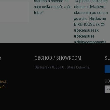
Y
OBCHOD / SHOWROOM
SL
Garbiarska 8, 064 01 Stará Ľubovňa
OD
MACE
AJŮ