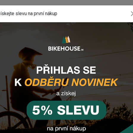
ískejte slevu na první nákup
K710) - OEM BALENÍ
.
ponenty? Z
anechte nám
email
, zprávu na
Facebooku
o dole).
INSTAGRAM
#BIKEHOUSESK