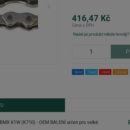
416,47 Kč
Cena s DPH
Našel jsi produkt někde levněji?
P
Sdílet
Tweet
Uložit
Odeslat
TU
C BMX K1W (K710) - OEM BALENÍ určen pro velké