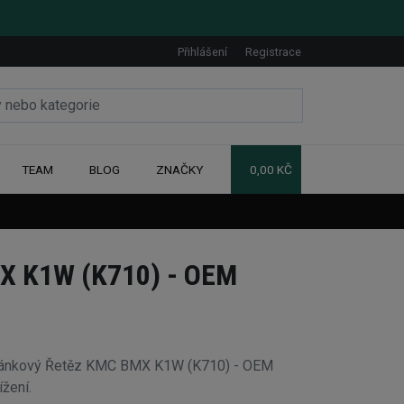
Přihlášení
Registrace
TEAM
BLOG
ZNAČKY
0,00 KČ
X K1W (K710) - OEM
očlánkový Řetěz KMC BMX K1W (K710) - OEM
žení.