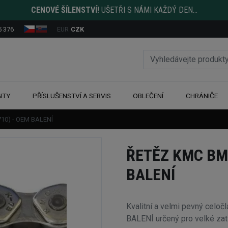
CENOVÉ ŠÍLENSTVÍ!
UŠETŘI S NÁMI KAŽDÝ DEN...
5 376
EUR
CZK
NTY
PŘÍSLUŠENSTVÍ A SERVIS
OBLEČENÍ
CHRÁNIČE
10) - OEM BALENÍ
ŘETĚZ KMC BM
BALENÍ
Kvalitní a velmi pevný cel
BALENÍ určený pro velké zatí