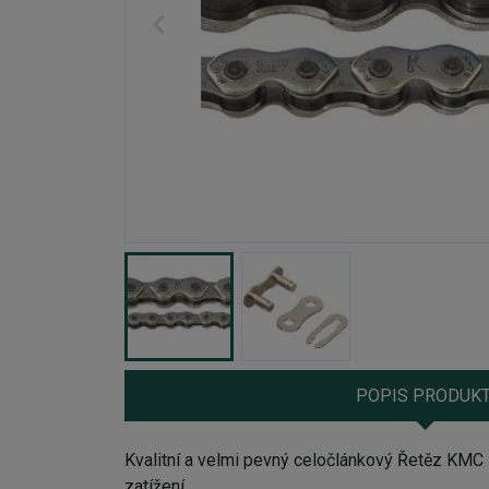
POPIS PRODUK
Kvalitní a velmi pevný celočlánkový Řetěz KM
zatížení.