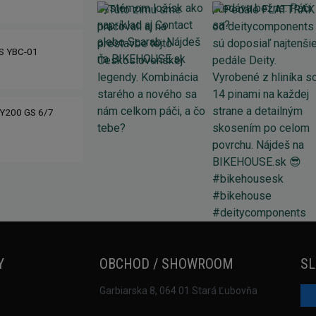
IS YBC-01
Y200 GS 6/7
Y
OBCHOD / SHOWROOM
SL
Garbiarska 8, 064 01 Stará Ľubovňa