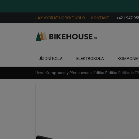
JAK VYBRAT HORSKÉ KOLO
KONTAKT
+421 947 95
JÍZDNÍ KOLA
ELEKTROKOLA
KOMPONE
Úvod
Komponenty
Představce a řídítka
Řídítka
Řídítka M