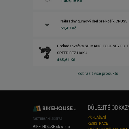
1 006,16 Kč
Náhradný gumový diel pre košík CRUSS
61,43 Kč
Prehadzovačka SHIMANO TOURNEY RD-T
SPEED BEZ HÁKU
465,61 Kč
Zobrazit více produktů
DŮLEŽITÉ ODKAZ
PŘIHLÁŠENÍ
FAKTURAČNÍ ADRESA
REGISTRACE
BIKE-HOUSE.sk s. r. o.