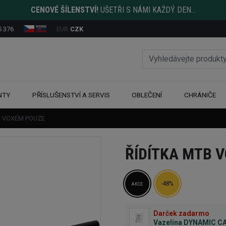
CENOVÉ ŠÍLENSTVÍ!
UŠETŘI S NÁMI KAŽDÝ DEN...
5 376
EUR
CZK
NTY
PŘÍSLUŠENSTVÍ A SERVIS
OBLEČENÍ
CHRÁNIČE
TB VOXEM POUZE
ŘÍDÍTKA MTB 
-48%
AKCE
Darček zadarmo
Vazelína DYNAMIC C