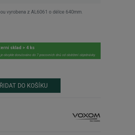
ou vyrobena z AL6061 o délce 640mm.
terní sklad > 4 ks
 je obvykle doručováno do 7 pracovních dnů od obdržení objednávky.
ŘIDAT DO KOŠÍKU