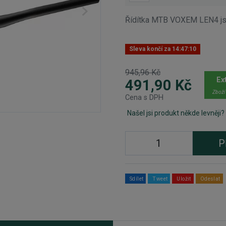
Řídítka MTB VOXEM LEN4 js
Sleva končí za
14:47:10
945,96 Kč
Ex
491,90 Kč
Zboží
Cena s DPH
Našel jsi produkt někde levněji?
P
Sdílet
Tweet
Uložit
Odeslat