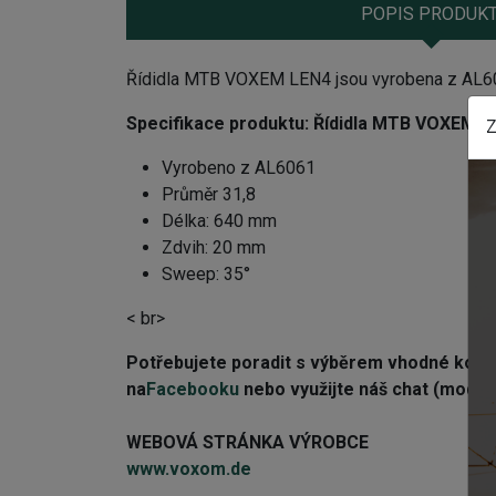
POPIS PRODUK
Řídidla MTB VOXEM LEN4 jsou vyrobena z AL6
Specifikace produktu:
Řídidla MTB VOXEM L
Z
Vyrobeno z AL6061
Průměr 31,8
Délka: 640 mm
Zdvih: 20 mm
Sweep: 35°
< br>
Potřebujete poradit s výběrem vhodné ko
na
Facebooku
nebo využijte náš chat (modré 
WEBOVÁ STRÁNKA VÝROBCE
www.voxom.de