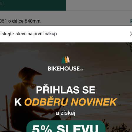
TU
061 o délce 640mm.
EN4
ískejte slevu na první nákup
mponenty? Zanechte nám
email
, zprávu
tlačítko vpravo dole).