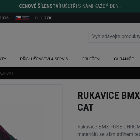
CENOVÉ ŠÍLENSTVÍ!
UŠETŘI S NÁMI KAŽDÝ DEN...
5 376
EUR
CZK
NTY
PŘÍSLUŠENSTVÍ A SERVIS
OBLEČENÍ
CHRÁNIČE
SER CAT
RUKAVICE BMX
CAT
Rukavice BMX FUSE CHROMA L
materiálů se slim střihem t