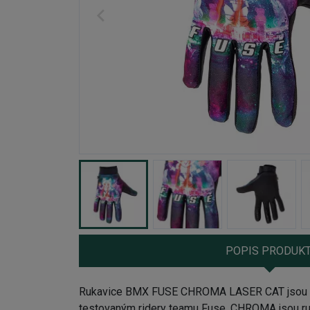
POPIS PRODUK
Rukavice BMX FUSE CHROMA LASER CAT jsou ušit
testovaným ridery teamu Fuse. CHROMA jsou ruka