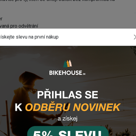
er
vaná pro odvětrání
ískejte slevu na první nákup
ní potu
prostředníka
ponenty? Z
anechte nám
email
, zprávu
tlačítko vpravo dole).