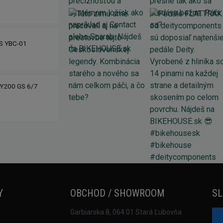
IS YBC-01
Y200 GS 6/7
Y
OBCHOD / SHOWROOM
SL
Garbiarska 8, 064 01 Stará Ľubovňa