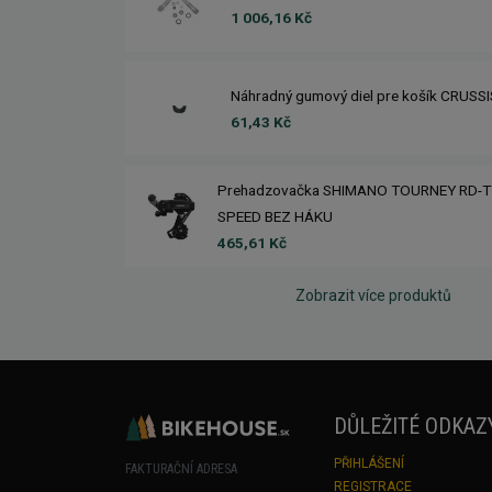
1 006,16 Kč
Náhradný gumový diel pre košík CRUSS
61,43 Kč
Prehadzovačka SHIMANO TOURNEY RD-T
SPEED BEZ HÁKU
465,61 Kč
Zobrazit více produktů
DŮLEŽITÉ ODKAZ
PŘIHLÁŠENÍ
FAKTURAČNÍ ADRESA
REGISTRACE