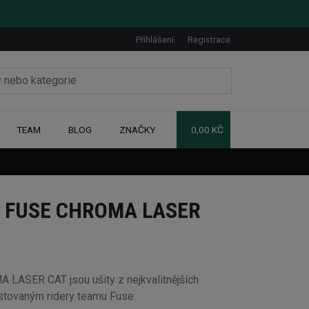
Přihlášení
Registrace
TEAM
BLOG
ZNAČKY
0,00 KČ
 FUSE CHROMA LASER
ASER CAT jsou ušity z nejkvalitnějších
estovaným ridery teamu Fuse.