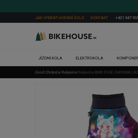
JAK VYBRAT HORSKÉ KOLO
KONTAKT
+421 947 95
JÍZDNÍ KOLA
ELEKTROKOLA
KOMPONE
Úvod
Chrániče
Rukavice
Rukavice BMX FUSE CHROMA LA