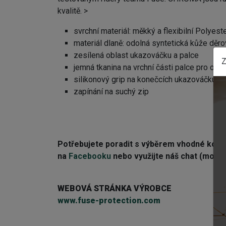
kvalitě. >
svrchní materiál: měkký a flexibilní Polyest
materiál dlaně: odolná syntetická kůže děro
zesílená oblast ukazováčku a palce
Z
jemná tkanina na vrchní části palce pro otře
silikonový grip na konečcích ukazováčku a 
zapínání na suchý zip
Potřebujete poradit s výběrem vhodné kom
na
Facebooku
nebo využijte náš chat (modré 
WEBOVÁ STRÁNKA VÝROBCE
www.fuse-protection.com