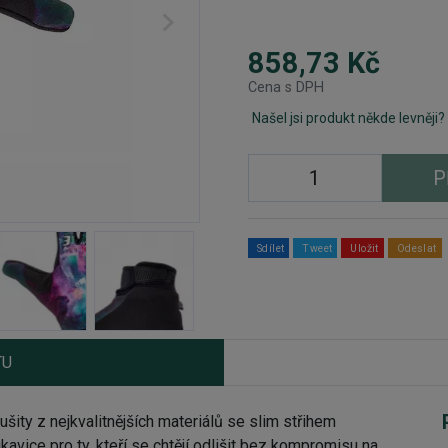
858,73 Kč
Cena s DPH
Našel jsi produkt někde levněji?
P
Sdílet
Tweet
Uložit
Odeslat
TU
y z nejkvalitnějších materiálů se slim střihem
vice pro ty, kteří se chtějí odlišit bez kompromisu na