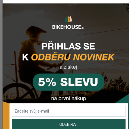
NAPOSLEDY PŘIDANÉ PRODUKTY
Sedlo CHROMAG LIMBER
2 420,18 Kč
Zimušné Rukavice CHROMAG SIGNAL
1 104,44 Kč
Sedlo CHROMAG TRAILMASTER DT V2
2 223,62 Kč
ODEBÍRAT
Rebuild kit pedálov CHROMAG SYNTH