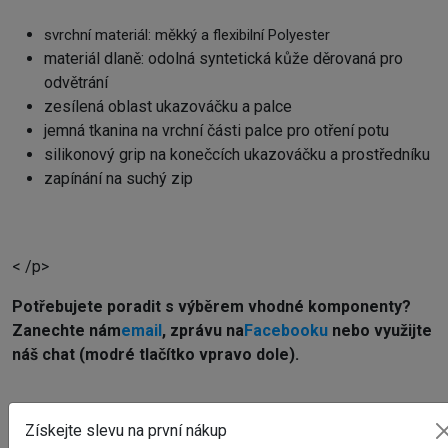
svrchní materiál: měkký a flexibilní Polyester
materiál dlaně: odolná syntetická kůže děrovaná pro
odvětrání
zesílená oblast ukazováčku a palce
jemná tkanina na vrchní části palce pro otření potu
silikonový grip na konečcích ukazováčku a prostředníku
zapínání na suchý zip
< /p>
Potřebujete poradit s výběrem vhodné komponenty?
Z
anechte nám
email
, zprávu na
Facebooku
nebo využijte
náš chat (modré tlačítko vpravo dole).
WEBOVÁ STRÁNKA VÝROBCE
Získejte slevu na první nákup
www.fuse-protection.com