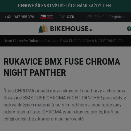
CENOVÉ ŠÍLENSTVÍ!
UŠETŘI S NÁMI KAŽDÝ DEN...
+421 947 955 376
EUR
CZK
Přihlášení
Registrace
0
Úvod
Chrániče
Rukavice
Rukavice BMX FUSE CHROMA NIGHT PANTHER
RUKAVICE BMX FUSE CHROMA
NIGHT PANTHER
Řada CHROMA přináší mezi rukavice Fuse barvy a charisma.
Rukavice BMX FUSE CHROMA NIGHT PANTHER jsou ušity z
nejkvalitnějších materiálů se slim střihem a jsou testovány
ridery teamu Fuse. CHROMA jsou rukavice pro ty, kteří se
chtějí odlišit bez kompromisu na kvalitě.