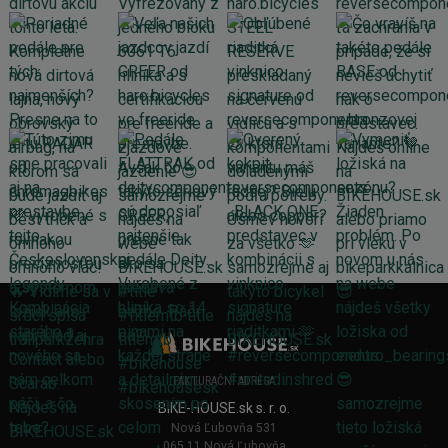
FAKTURAČNÍ ADRESA
BIKE-HOUSE.sk s. r. o.
Nová Ľubovňa 531
065 11 Nová Ľubovňa