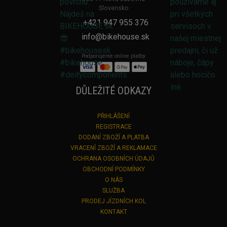
Slovensko
+421 947 955 376
info@bikehouse.sk
Podporujeme online platby
DŮLEŽITÉ ODKAZY
PŘIHLÁŠENÍ
REGISTRACE
DODANÍ ZBOŽÍ A PLATBA
VRACENÍ ZBOŽÍ A REKLAMACE
OCHRANA OSOBNÍCH ÚDAJŮ
OBCHODNÍ PODMÍNKY
O NÁS
SLUŽBA
PRODEJ JÍZDNÍCH KOL
KONTAKT