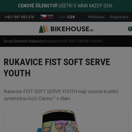
CENOVÉ ŠÍLENSTVÍ!
UŠETŘI S NÁMI KAŽDÝ DEN...
+421 947 955 376
EUR
CZK
Přihlášení
Registrace
0
Úvod
Chrániče
Rukavice
Rukavice FIST SOFT SERVE YOUTH
RUKAVICE FIST SOFT SERVE
YOUTH
Rukavice FIST SOFT SERVE YOUTH mají vysoce kvalitní
syntetickou kůži Clarino™ v dlani.