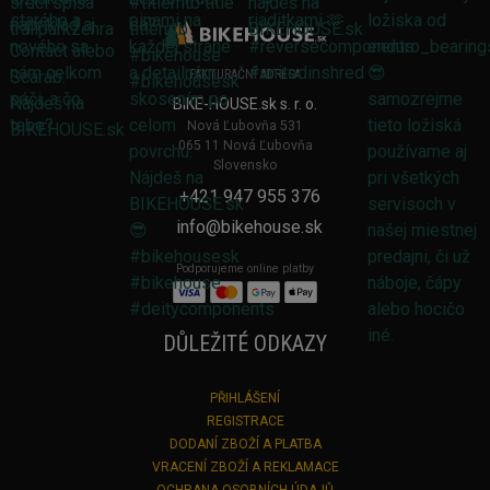
FAKTURAČNÍ ADRESA
BIKE-HOUSE.sk s. r. o.
Nová Ľubovňa 531
065 11 Nová Ľubovňa
Slovensko
+421 947 955 376
info@bikehouse.sk
Podporujeme online platby
DŮLEŽITÉ ODKAZY
PŘIHLÁŠENÍ
REGISTRACE
DODANÍ ZBOŽÍ A PLATBA
VRACENÍ ZBOŽÍ A REKLAMACE