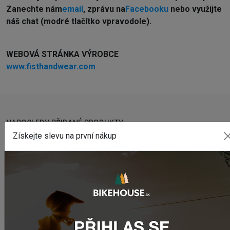
Z
anechte nám
email
, zprávu na
Facebooku
nebo využijte
náš chat (modré tlačítko vpravodole).
WEBOVÁ STRÁNKA VÝROBCE
www.fisthandwear.com
NAPOSLEDY PŘIDANÉ PRODUKTY
Získejte slevu na první nákup
Sedlo CHROMAG LIMBER
2 420,18 Kč
Zimušné Rukavice CHROMAG SIGNAL
1 104,44 Kč