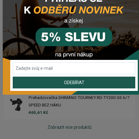
Sedlo CHROMAG TRAILMASTER DT V2
2 223,62 Kč
Rebuild kit pedálov CHROMAG SYNTH
1 006,16 Kč
Náhradný gumový diel pre košík CRUSSIS YBC-01
61,43 Kč
ODEBÍRAT
Prehadzovačka SHIMANO TOURNEY RD-TY200 GS 6/7
SPEED BEZ HÁKU
465,61 Kč
Zobrazit více produktů