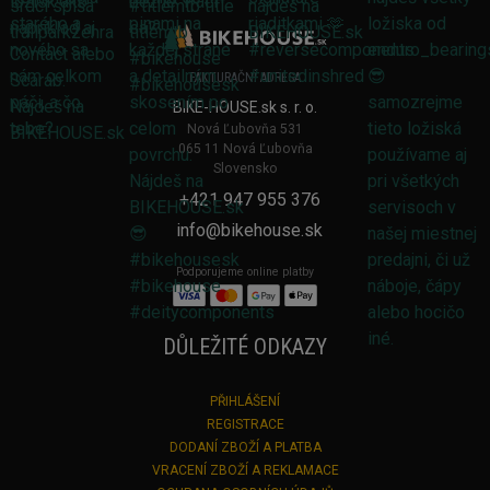
FAKTURAČNÍ ADRESA
BIKE-HOUSE.sk s. r. o.
Nová Ľubovňa 531
065 11 Nová Ľubovňa
Slovensko
+421 947 955 376
info@bikehouse.sk
Podporujeme online platby
DŮLEŽITÉ ODKAZY
PŘIHLÁŠENÍ
REGISTRACE
DODANÍ ZBOŽÍ A PLATBA
VRACENÍ ZBOŽÍ A REKLAMACE