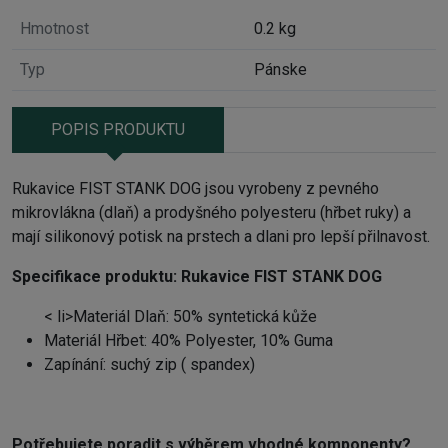
Hmotnost
0.2 kg
Typ
Pánske
POPIS PRODUKTU
Rukavice FIST STANK DOG jsou vyrobeny z pevného
mikrovlákna (dlaň) a prodyšného polyesteru (hřbet ruky) a
mají silikonový potisk na prstech a dlani pro lepší přilnavost.
Specifikace produktu:
Rukavice FIST STANK DOG
< li>
Materiál Dlaň: 50% syntetická kůže
Materiál Hřbet: 40% Polyester, 10% Guma
Zapínání: suchý zip ( spandex)
Potřebujete poradit s výběrem vhodné komponenty?