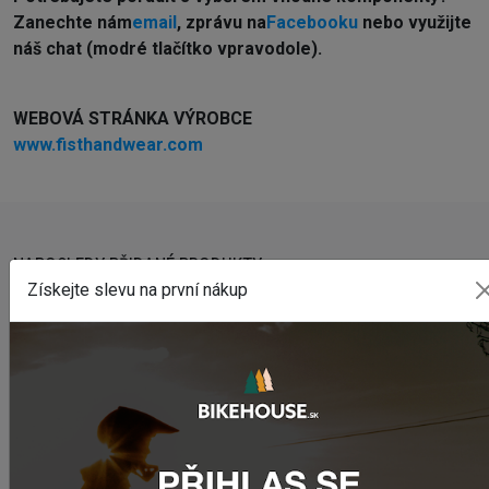
Z
anechte nám
email
, zprávu na
Facebooku
nebo využijte
náš chat (modré tlačítko vpravodole).
WEBOVÁ STRÁNKA VÝROBCE
www.fisthandwear.com
NAPOSLEDY PŘIDANÉ PRODUKTY
Získejte slevu na první nákup
Sedlo CHROMAG LIMBER
2 357,53 Kč
Zimušné Rukavice CHROMAG SIGNAL
1 129,01 Kč