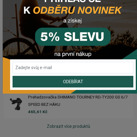
Sedlo CHROMAG TRAILMASTER DT V2
2 210,11 Kč
Rebuild kit pedálov CHROMAG SYNTH
981,59 Kč
Náhradný gumový diel pre košík CRUSSIS YBC-01
72,48 Kč
ODEBÍRAT
Prehadzovačka SHIMANO TOURNEY RD-TY200 GS 6/7
SPEED BEZ HÁKU
465,61 Kč
Zobrazit více produktů