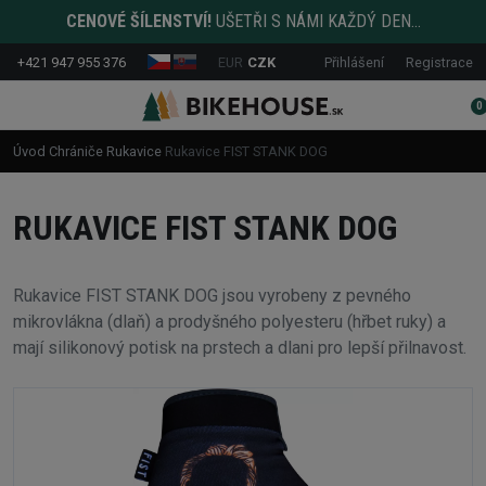
CENOVÉ ŠÍLENSTVÍ!
UŠETŘI S NÁMI KAŽDÝ DEN...
+421 947 955 376
EUR
CZK
Přihlášení
Registrace
0
Úvod
Chrániče
Rukavice
Rukavice FIST STANK DOG
RUKAVICE FIST STANK DOG
Rukavice FIST STANK DOG jsou vyrobeny z pevného
mikrovlákna (dlaň) a prodyšného polyesteru (hřbet ruky) a
mají silikonový potisk na prstech a dlani pro lepší přilnavost.