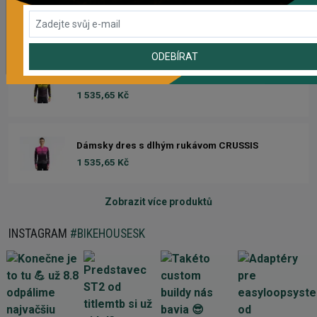
Dámsky dres CRUSSIS
1 633,93 Kč
ODEBÍRAT
Dres s dlhým rukávom CRUSSIS
1 535,65 Kč
Dámsky dres s dlhým rukávom CRUSSIS
1 535,65 Kč
Zobrazit více produktů
INSTAGRAM
#BIKEHOUSESK