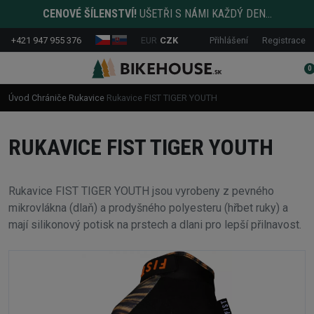
CENOVÉ ŠÍLENSTVÍ!
UŠETŘI S NÁMI KAŽDÝ DEN...
+421 947 955 376
EUR
CZK
Přihlášení
Registrace
0
Úvod
Chrániče
Rukavice
Rukavice FIST TIGER YOUTH
RUKAVICE FIST TIGER YOUTH
Rukavice FIST TIGER YOUTH jsou vyrobeny z pevného
mikrovlákna (dlaň) a prodyšného polyesteru (hřbet ruky) a
mají silikonový potisk na prstech a dlani pro lepší přilnavost.