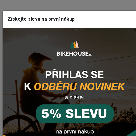
Získejte slevu na první nákup
NAPOSLEDY PŘIDANÉ PRODUKTY
Predné svetlo CRUSSIS CRS 1200
1 841,55 Kč
Zadné svetlo CRUSSIS CRS 20
503,69 Kč
Dres CRUSSIS
1 633,93 Kč