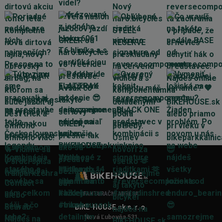
FAKTURAČNÍ ADRESA
BIKE-HOUSE.sk s. r. o.
Nová Ľubovňa 531