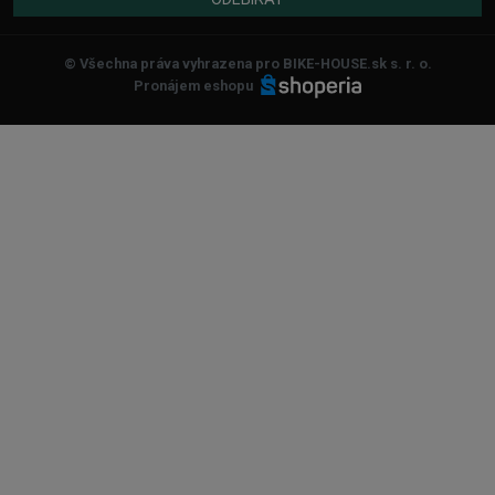
© Všechna práva vyhrazena pro BIKE-HOUSE.sk s. r. o.
Pronájem eshopu