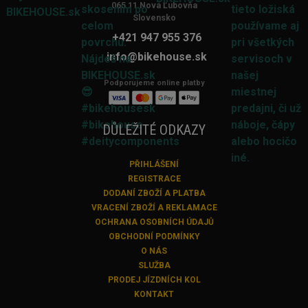
065 11 Nová Ľubovňa
Slovensko
+421 947 955 376
info@bikehouse.sk
Podporujeme online platby
DŮLEŽITÉ ODKAZY
PŘIHLÁŠENÍ
REGISTRACE
DODANÍ ZBOŽÍ A PLATBA
VRACENÍ ZBOŽÍ A REKLAMACE
OCHRANA OSOBNÍCH ÚDAJŮ
OBCHODNÍ PODMÍNKY
O NÁS
SLUŽBA
PRODEJ JÍZDNÍCH KOL
KONTAKT