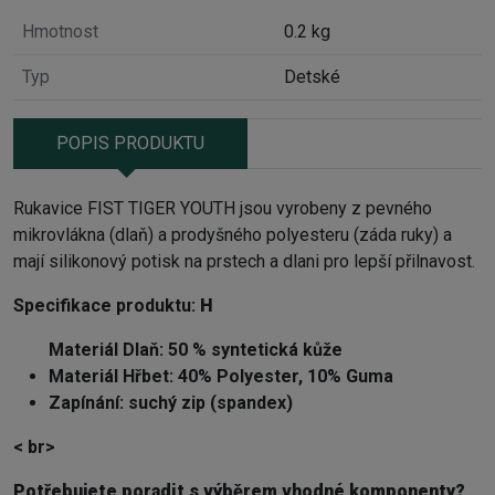
Hmotnost
0.2 kg
Typ
Detské
POPIS PRODUKTU
Rukavice FIST TIGER YOUTH jsou vyrobeny z pevného
mikrovlákna (dlaň) a prodyšného polyesteru (záda ruky) a
mají silikonový potisk na prstech a dlani pro lepší přilnavost.
Specifikace produktu:
H
Materiál Dlaň: 50 % syntetická kůže
Materiál Hřbet: 40% Polyester, 10% Guma
Zapínání: suchý zip (spandex)
< br>
Potřebujete poradit s výběrem vhodné komponenty?