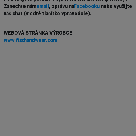
Z
anechte nám
email
, zprávu na
Facebooku
nebo využijte
náš chat (modré tlačítko vpravodole).
WEBOVÁ STRÁNKA VÝROBCE
www.fisthandwear.com
Externí sklad...