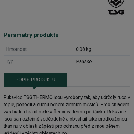
Parametry produktu
Hmotnost
0.08 kg
Typ
Pánske
POPIS PRODUKTU
Rukavice TSG THERMO jsou vyrobeny tak, aby udržely ruce v
teple, pohodlí a suchu během zimních měsíců. Před chladem
vás bude chránit měkká fleecová termo podšívka. Rukavice
jsou samozřejmě voděodolné a obsahují také prodlouženou
tkaninu v oblasti zápěstí pro ochranu před zimou během
ježdění i v těchto oblastech. p>