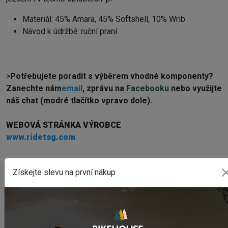
Materiál: 45% Amara, 45% Softshell, 10% Wrib
Návod k údržbě: ruční praní
>
Potřebujete poradit s výběrem vhodné komponenty?
Z
anechte nám
email
, zprávu na
Facebooku
nebo využijte
náš chat (modré tlačítko vpravo dole).
WEBOVÁ STRÁNKA VÝROBCE
www.ridetsg.com
Získejte slevu na první nákup
NAPOSLEDY PŘIDANÉ PRODUKTY
Sedlo CHROMAG LIMBER