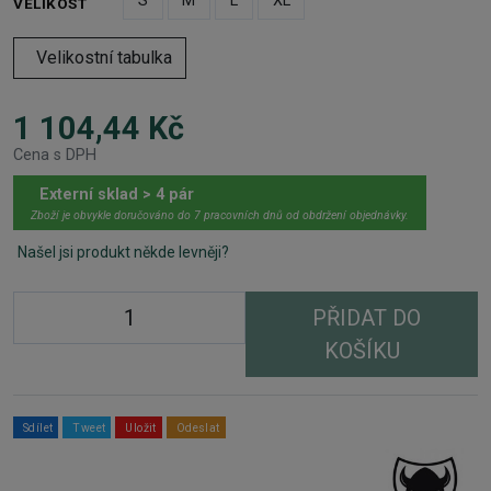
S
M
L
XL
VELIKOST
Velikostní tabulka
1 104,44 Kč
Cena s DPH
Externí sklad > 4 pár
Zboží je obvykle doručováno do 7 pracovních dnů od obdržení objednávky.
Našel jsi produkt někde levněji?
PŘIDAT DO
KOŠÍKU
Sdílet
Tweet
Uložit
Odeslat