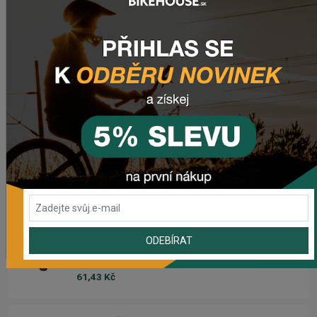
2 420,18 Kč
Zimušné Rukavice CHROMAG SIGNAL
1 104,44 Kč
Sedlo CHROMAG TRAILMASTER DT V2
2 223,62 Kč
Rebuild kit pedálov CHROMAG SYNTH
1 006,16 Kč
ODEBÍRAT
Náhradný gumový diel pre košík CRUSSIS YBC-01
61,43 Kč