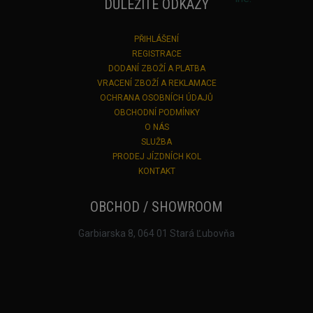
DŮLEŽITÉ ODKAZY
PŘIHLÁŠENÍ
REGISTRACE
DODANÍ ZBOŽÍ A PLATBA
VRACENÍ ZBOŽÍ A REKLAMACE
OCHRANA OSOBNÍCH ÚDAJŮ
OBCHODNÍ PODMÍNKY
O NÁS
SLUŽBA
PRODEJ JÍZDNÍCH KOL
KONTAKT
OBCHOD / SHOWROOM
Garbiarska 8, 064 01 Stará Ľubovňa