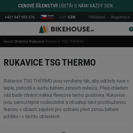
CENOVÉ ŠÍLENSTVÍ!
UŠETŘI S NÁMI KAŽDÝ DEN...
+421 947 955 376
EUR
CZK
Přihlášení
Registrace
0
Úvod
Chrániče
Rukavice
Rukavice TSG THERMO
RUKAVICE TSG THERMO
Rukavice TSG THERMO jsou vyrobeny tak, aby udržely ruce v
teple, pohodlí a suchu během zimních měsíců. Před chladem
vás bude chránit měkká fleecová termo podšívka. Rukavice
jsou samozřejmě voděodolné a obsahují také prodlouženou
tkaninu v oblasti zápěstí pro ochranu před zimou během
ježdění i v těchto oblastech.