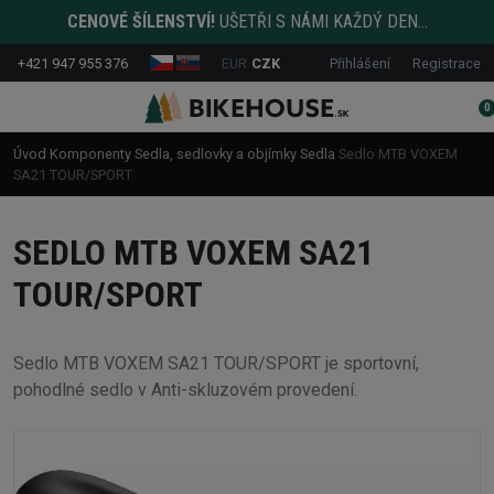
CENOVÉ ŠÍLENSTVÍ!
UŠETŘI S NÁMI KAŽDÝ DEN...
+421 947 955 376
EUR
CZK
Přihlášení
Registrace
0
Úvod
Komponenty
Sedla, sedlovky a objímky
Sedla
Sedlo MTB VOXEM
SA21 TOUR/SPORT
SEDLO MTB VOXEM SA21
TOUR/SPORT
Sedlo MTB VOXEM SA21 TOUR/SPORT je sportovní,
pohodlné sedlo v Anti-skluzovém provedení.