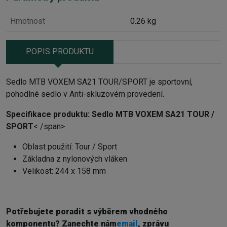
Hmotnost
0.26 kg
POPIS PRODUKTU
Sedlo MTB VOXEM SA21 TOUR/SPORT je sportovní,
pohodlné sedlo v Anti-skluzovém provedení.
Specifikace produktu:
Sedlo MTB VOXEM SA21 TOUR /
SPORT
< /span>
Oblast použití: Tour / Sport
Základna z nylonových vláken
Velikost: 244 x 158 mm
Potřebujete poradit s výběrem vhodného
komponentu? Z
anechte nám
email
, zprávu