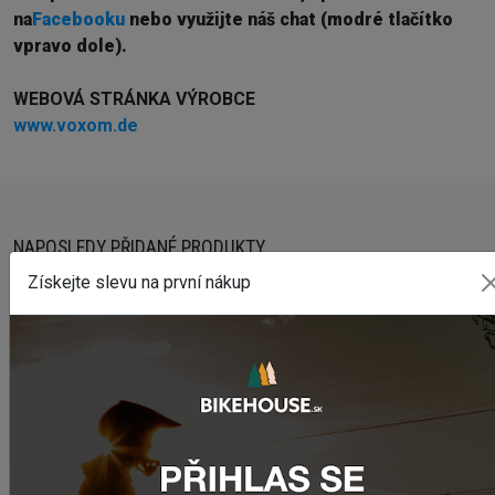
na
Facebooku
nebo využijte náš chat (modré tlačítko
vpravo dole).
WEBOVÁ STRÁNKA VÝROBCE
www.voxom.de
NAPOSLEDY PŘIDANÉ PRODUKTY
Získejte slevu na první nákup
Sedlo CHROMAG LIMBER
2 420,18 Kč
Zimušné Rukavice CHROMAG SIGNAL
1 104,44 Kč