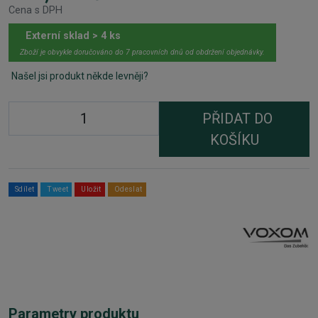
Cena s DPH
Externí sklad > 4 ks
Zboží je obvykle doručováno do 7 pracovních dnů od obdržení objednávky.
Našel jsi produkt někde levněji?
PŘIDAT DO
KOŠÍKU
Sdílet
Tweet
Uložit
Odeslat
Parametry produktu