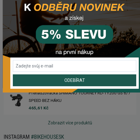
Sedlo CHROMAG TRAILMASTER DT V2
2 223,62 Kč
Rebuild kit pedálov CHROMAG SYNTH
1 006,16 Kč
Náhradný gumový diel pre košík CRUSSIS YBC-01
61,43 Kč
ODEBÍRAT
Prehadzovačka SHIMANO TOURNEY RD-TY200 GS 6/7
SPEED BEZ HÁKU
465,61 Kč
Zobrazit více produktů
INSTAGRAM
#BIKEHOUSESK