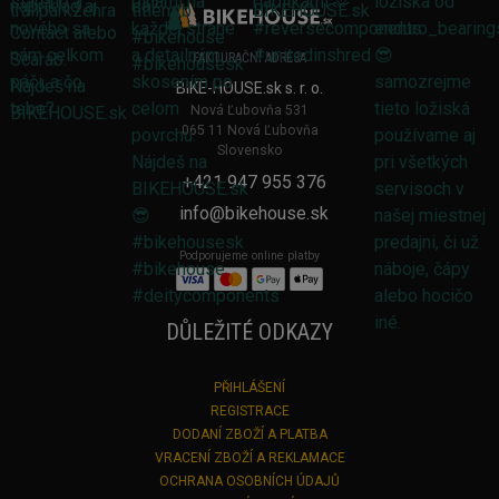
FAKTURAČNÍ ADRESA
BIKE-HOUSE.sk s. r. o.
Nová Ľubovňa 531
065 11 Nová Ľubovňa
Slovensko
+421 947 955 376
info@bikehouse.sk
Podporujeme online platby
DŮLEŽITÉ ODKAZY
PŘIHLÁŠENÍ
REGISTRACE
DODANÍ ZBOŽÍ A PLATBA
VRACENÍ ZBOŽÍ A REKLAMACE
OCHRANA OSOBNÍCH ÚDAJŮ