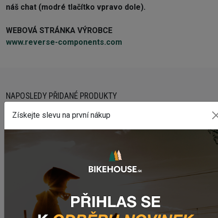
náš chat (modré tlačítko vpravo dole).
WEBOVÁ STRÁNKA VÝROBCE
www.reverse-components.com
NAPOSLEDY PŘIDANÉ PRODUKTY
Získejte slevu na první nákup
Predné svetlo CRUSSIS CRS 1200
1 841,55 Kč
Zadné svetlo CRUSSIS CRS 20
503,69 Kč
Dres CRUSSIS