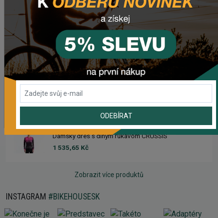
1 633,93 Kč
Dámsky dres CRUSSIS
1 633,93 Kč
Dres s dlhým rukávom CRUSSIS
1 535,65 Kč
ODEBÍRAT
Dámsky dres s dlhým rukávom CRUSSIS
1 535,65 Kč
Zobrazit více produktů
INSTAGRAM
#BIKEHOUSESK