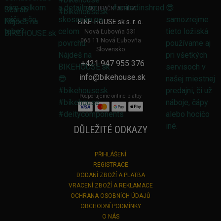
FAKTURAČNÍ ADRESA
BIKE-HOUSE.sk s. r. o.
Nová Ľubovňa 531
065 11 Nová Ľubovňa
Slovensko
+421 947 955 376
info@bikehouse.sk
Podporujeme online platby
DŮLEŽITÉ ODKAZY
PŘIHLÁŠENÍ
REGISTRACE
DODANÍ ZBOŽÍ A PLATBA
VRACENÍ ZBOŽÍ A REKLAMACE
OCHRANA OSOBNÍCH ÚDAJŮ
OBCHODNÍ PODMÍNKY
O NÁS