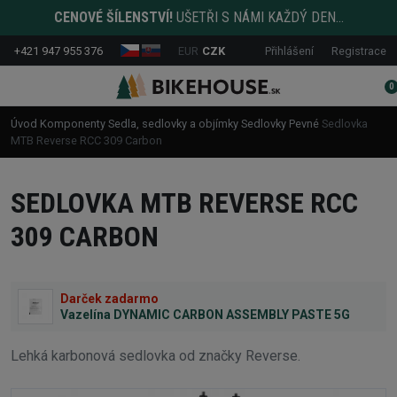
CENOVÉ ŠÍLENSTVÍ!
UŠETŘI S NÁMI KAŽDÝ DEN...
+421 947 955 376
EUR
CZK
Přihlášení
Registrace
0
Úvod
Komponenty
Sedla, sedlovky a objímky
Sedlovky
Pevné
Sedlovka
MTB Reverse RCC 309 Carbon
SEDLOVKA MTB REVERSE RCC
309 CARBON
Darček zadarmo
Vazelína DYNAMIC CARBON ASSEMBLY PASTE 5G
Lehká karbonová sedlovka od značky Reverse.