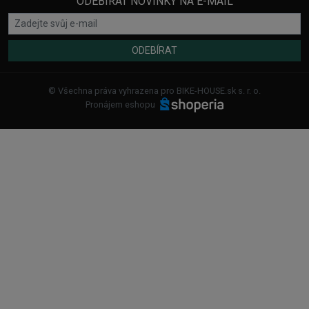
ODEBÍRAT NOVINKY NA E-MAIL
ODEBÍRAT
© Všechna práva vyhrazena pro BIKE-HOUSE.sk s. r. o.
Pronájem eshopu